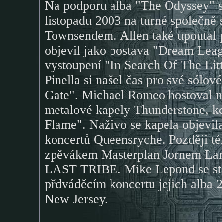
Na podporu alba "The Odyssey" 
listopadu 2003 na turné společně
Townsendem. Allen také upoutal p
objevil jako postava "Dream Le
vystoupení "In Search Of The Li
Pinella si našel čas pro své sól
Gate". Michael Romeo hostoval n
metalové kapely Thunderstone, k
Flame". Naživo se kapela objevil
koncertů Queensryche. Později té
zpěvákem Masterplan Jornem Lan
LAST TRIBE. Mike Lepond se s
přdváděcím koncertu jejich alba 
New Jersey.