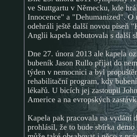
ve Stuttgartu v Německu, kde hrál
Innocence" a "Dehumanized". O ně
odehráli ještě další novou píseň
Anglii kapela debutovala s další
Dne 27. února 2013 ale kapela o
bubeník Jason Rullo přijat do nemo
týden v nemocnici a byl propuště
rehabilitační program, kdy buben
lékařů. U bicích jej zastoupil Joh
Americe a na evropských zastávká
Kapela pak pracovala na vydání
prohlásil, že to bude sbírka demo
může také obsahovat i něco z prá