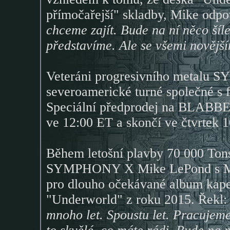
přímočařejší" skladby, Mike odp
chceme zajít. Bude na ní něco šíl
představíme. Ale se všemi novějš
Veteráni progresivního metalu 
severoamerické turné společné 
Speciální předprodej na BLABB
ve 12:00 ET a skončí ve čtvrtek 1
Během letošní plavby 70 000 Tons
SYMPHONY X Mike LePond s Meta
pro dlouho očekávané album kape
"Underworld" z roku 2015. Řekl
mnoho let. Spoustu let. Pracuje