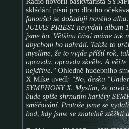
Radio hovořil baskytarista SY
skládání písní pro dlouho očekáv
fanoušci se dožadují nového alba. 
JUDAS PRIEST nevydali album 10 l
jsme ho. Většinu částí máme tak n
abychom ho nahráli. Takže to určit
myslíme, že to vyjde příští rok, t
opravdu, opravdu skvěle. A věřte m
nejdříve."
Ohledně hudebního sm
X Mike uvedl:
"No, deska "Under
SYMPHONY X. Myslím, že nová des
bude spíše shrnutím kariéry SYM
směřování. Protože jsme se vydali
bod, kdy jsme se znatelně ztěžkli a