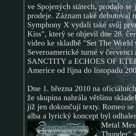
ve Spojených státech, prodalo se 
prodeje. Záznam také debutoval n
Symphony X vydali také svůj první
Kiss", který se objevil dne 28. č
video ke skladbě "Set The World O
Severoamerické turné v červenci
SANCTITY a ECHOES OF ETERNIT
Americe od října do listopadu 200
Dne 1. března 2010 na oficiálníc
že skupina nahrála většinu sklade
již jen dokončují texty. Romeo s
alba a lyrický koncept byl odhale
Metal Mes
Thunder" 