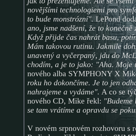
jak to prezentujeme. Ale se všemi
novějšími technologiemi pro symf
to bude monstrózní".
LePond dod
ano, jsme nadšení, že to konečně
Když přijde čas nahrát basu, potím
Mám takovou rutinu. Jakmile dohr
unavený a vyčerpaný, jdu do McDo
chodím, a je to jako: "Aha. Moje 
nového alba SYMPHONY X Mike
roku ho dokončíme. Je to jen od
nahrajeme a vydáme".
A co se t
nového CD, Mike řekl:
"Budeme k
se tam vrátíme a opravdu se pok
V novém srpnovém rozhovoru s 