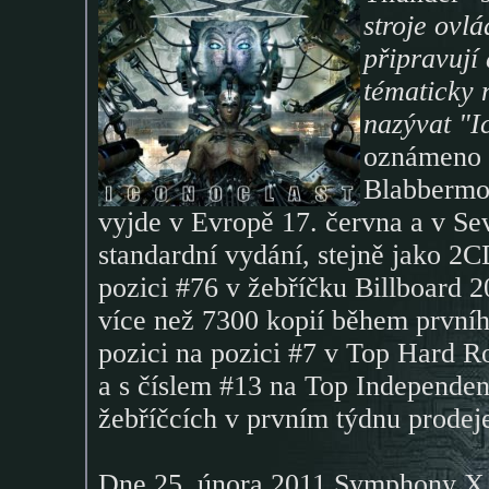
stroje ovl
připravují
tématicky 
nazývat "I
oznámeno 
Blabbermo
vyjde v Evropě 17. června a v Se
standardní vydání, stejně jako 2
pozici #76 v žebříčku Billboard 2
více než 7300 kopií během prvníh
pozici na pozici #7 v Top Hard R
a s číslem #13 na Top Independen
žebříčcích v prvním týdnu prodeje 
Dne 25. února 2011 Symphony X h