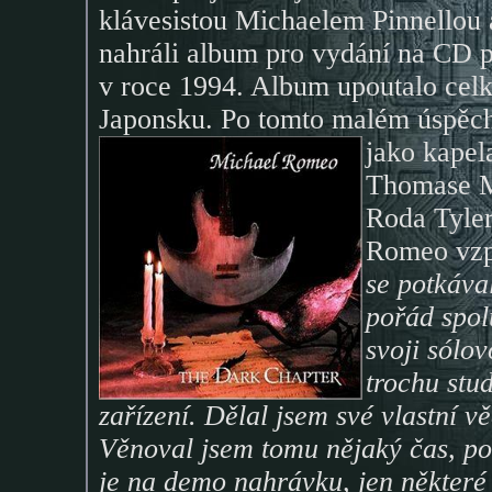
klávesistou Michaelem Pinnellou
nahráli album pro vydání na CD
v roce 1994. Album upoutalo cel
Japonsku. Po tomto malém úspěch
jako kapel
Thomase Mi
Roda Tyler
Romeo vz
se potkával
pořád spol
svoji sólo
trochu stu
zařízení. Dělal jsem své vlastní v
Věnoval jsem tomu nějaký čas, po
je na demo nahrávku, jen některé 