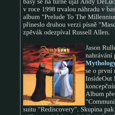
basy se na turné ujal Andy DeLuca
v roce 1998 trvalou náhradu v ba
album "Prelude To The Millenniu
přineslo druhou verzi písně "Masq
zpěvák odezpíval Russell Allen.
Jason Rullo
nahrávání 
Mythology
se o první
InsideOut 
koncepčním
Album před
"Communio
suitu "Rediscovery". Skupina pak