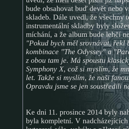
bude obsahovat buď devět nebo v
skladeb. Dále uvedl, že všechny t
instrumentální skladby byly slože
míchání, a že album bude lehčí ne
"Pokud bych měl srovnávat, řekl b
kombinace "The Odyssey" a "Para
z obou tam je. Má spoustu klasic
Symphony X, což si myslím, že m
let. Takže si myslím, že naši fan
Opravdu jsme se jen soustředili na
Ke dni 11. prosince 2014 byly nah
byla kompletní. V nadcházejících 