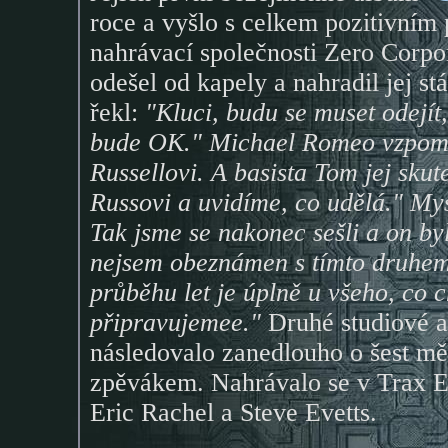
roce a vyšlo s celkem pozitivním p
nahrávací společnosti Zero Corpo
odešel od kapely a nahradil jej st
řekl:
"Kluci, budu se muset odejít
bude OK." Michael Romeo vzpo
Russellovi. A basista Tom jej sku
Russovi a uvidíme, co udělá." Mysl
Tak jsme se nakonec sešli a on byl 
nejsem obeznámen s tímto druhem
průběhu let je úplně u všeho, co c
připravujemee."
Druhé studiové 
následovalo zanedlouho o šest mě
zpěvákem. Nahrávalo se v Trax Ea
Eric Rachel a Steve Evetts.