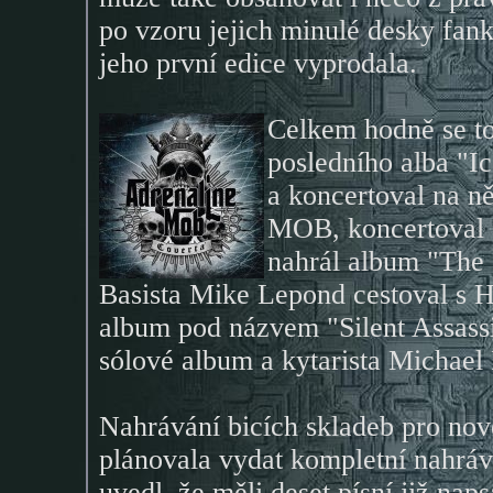
po vzoru jejich minulé desky fa
jeho první edice vyprodala.
Celkem hodně se t
posledního alba "I
a koncertoval na
MOB, koncertova
nahrál album "The 
Basista Mike Lepond cestoval s H
album pod názvem "Silent Assassi
sólové album a kytarista Michael
Nahrávání bicích skladeb pro nov
plánovala vydat kompletní nahráv
uvedl, že měli deset písní již na