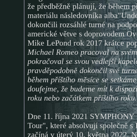
že předběžně plánují, že během p
materiálu následovníka alba"Un
dokončili rozsáhlé turné na podp
americké větve s doprovodem Over
Mike LePond rok 2017 krátce po
Michael Romeo pracoval na svém s
pokračoval se svou vedlejší kapel
pravděpodobně dokončil své turné
během příštího měsíce se setkáme
doufejme, že budeme mít k dispoz
roku nebo začátkem příštího roku
Dne 11. října 2021 SYMPHONY X
Tour", které absolvují společně 
začíná v úterý 10. května 2022, N