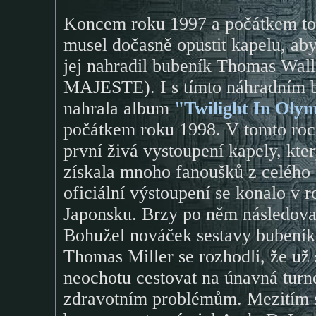
Koncem roku 1997 a počátkem toho
musel dočasně opustit kapelu, aby
jej nahradil bubeník Thomas Wa
MAJESTE). I s tímto náhradním 
nahrala album
"Twilight In Oly
počátkem roku 1998. V tomto roce
první živá vystoupení kapely, kte
získala mnoho fanoušků z celého s
oficiální výstoupení se konalo v 
Japonsku. Brzy po něm následoval
Bohužel nováček sestavy bubeník 
Thomas Miller se rozhodli, že už s
neochotu cestovat na únavná turn
zdravotním problémům. Mezitím s