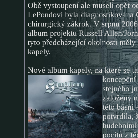
Obě vystoupení ale museli opět o
LePondovi byla diagnostikována 
chirurgický zákrok. V srpnu 2006
album projektu Russell Allen/Jo
tyto předcházející okolnosti měl
kapely.
Nové album kapely, na které se t
koncepční 
stejného j
založeny n
této básni
potvrdila,
hudebními 
pocitů z t