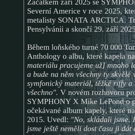
Začátkem září 2025 se SYMPHONY
Severní Americe v roce 2025, kte
metalisty SONATA ARCTICA. Trek
Pensylvánii a skončí 29. září 20
Během loňského turné 70 000 Ton
Anthology o albu, které kapela 
materiálu pracujeme už] mnoho le
a bude na něm všechny ty skvělé 
symfonický materiál, těžké riffy a
všechno".
V novém rozhovoru pro 
SYMPHONY X Mike LePond o post
očekávané album kapely, které n
2015. Uvedl:
"No, skládali jsme.
jsme ještě neměli dost času ji dá