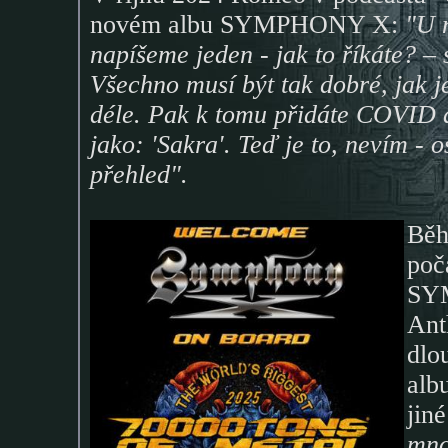
novém albu SYMPHONY X:
"U n
napíšeme jeden - jak to říkáte? –
Všechno musí být tak dobré, jak jen
déle. Pak k tomu přidáte COVID a 
jako: 'Sakra'. Teď je to, nevím - o
přehled".
Běh
poč
SYM
Ant
dlo
alb
jin
mno