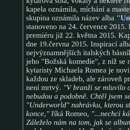
kytarová sóla, vokály a některé 
kapela oznámila, míchání a maste
skupina oznámila název alba
"Un
stanoveno na 24. července 2015. 
premiéru již 22. května 2015. Kap
dne 19.června 2015. Inspirací alba
nejvýznamnějších italských básník
jeho "Božská komedie", z níž se n
kytaristy Michaela Romea je novin
každou ze skladeb, ale zároveň pr
není mrtvý.
"V branži se mluvilo 
nebudou a podobně. Chtěl jsem se 
"Underworld" nahrávku, kterou sto
konce,"
říká Romeo,
"...nechci ká
Záleželo nám na tom, jak se album