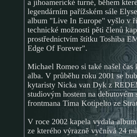
a jihoamerické turné, během kter
legendárním pařížském sále Elyse
album "Live In Europe" vyšlo v 
technické možnosti pěti členů kap
prostřednictvím štítku Toshiba
Edge Of Forever".
Michael Romeo si také našel čas
alba. V průběhu roku 2001 se bub
kytaristy Nicka van Dyk z RED
studiovým hostem na debutovém 
frontmana Tima Kotipelto ze Stra
V roce 2002 kapela vydala albu
ze kterého výrazně vyčnívá 24 mi