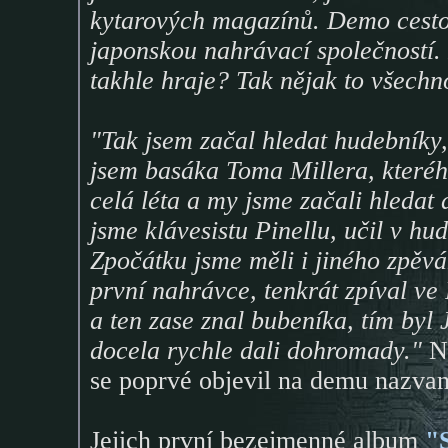
kytarových magazínů. Demo cesto
japonskou nahrávací společností. P
takhle hraje? Tak nějak to všechn
"Tak jsem začal hledat hudebníky
jsem basáka Toma Millera, kteréh
celá léta a my jsme začali hledat d
jsme klávesistu Pinellu, učil v h
Zpočátku jsme měli i jiného zpěv
první nahrávce, tenkrát zpíval v
a ten zase znal bubeníka, tím byl 
docela rychle dali dohromady."
N
se poprvé objevil na demu nazv
Jejich první bezejmenné album
"