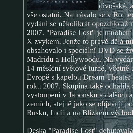
divošské, 
vše ostatní. Nahrávalo se v Rome
vydání se několikrát opozdilo až
2007. "Paradise Lost" je mnohem
X zvykem. Jenže to právě dělá tu
obsahovalo i speciální DVD se ž
Madridu a
Hollywoodu. Na vydán
14 měsíční světové turné, včetně 
Evropě s kapelou Dream Theater
roku 2007. Skupina také odhalila 
vystoupení v Japonsku a dalších a
zemích, stejně jako se objevují p
Rusku, Indii a na Blízkém východ
Deska "Paradise Lost" debutovala