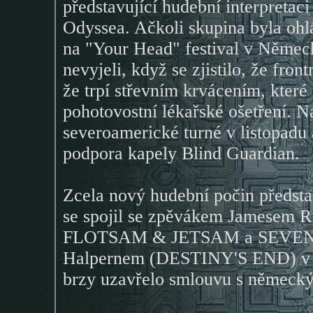
představující hudební interpreta
Odyssea. Ačkoli skupina byla ohl
na "Your Head" festival v Něme
nevyjeli, když se zjistilo, že fron
že trpí střevním krvácením, kter
pohotovostní lékařské ošetření. N
severoamerické turné v listopadu a
podpora kapely Blind Guardian.
Zcela nový hudební počin předst
se spojil se zpěvákem Jamese
FLOTSAM & JETSAM a SEVEN W
Halpernem (DESTINY'S END) v
brzy uzavřelo smlouvu s německ