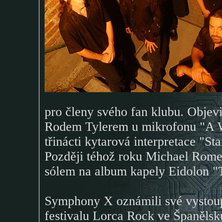
pro členy svého fan klubu. Objevi
Rodem Tylerem u mikrofonu "A Win
třinácti kytarová interpretace "S
Později téhož roku Michael Rome
sólem na album kapely Eidolon "T
Symphony X oznámili své vystou
festivalu Lorca Rock ve Španěls