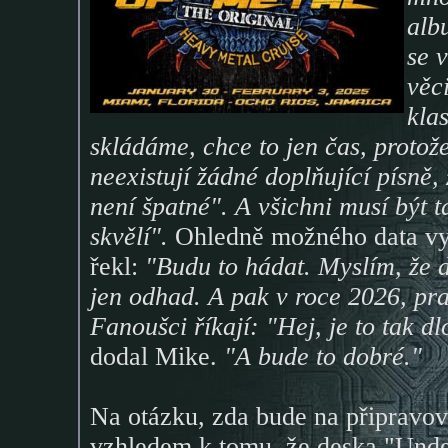
alb
se 
věci
kla
skládáme, chce to jen čas, proto
neexistují žádné doplňující písně,
není špatné". A všichni musí být t
skvělí".
Ohledně možného data 
řekl:
"Budu to hádat. Myslím, že 
jen odhad. A pak v roce 2026, p
Fanoušci říkají: "Hej, je to tak d
dodal Mike.
"A bude to dobré."
Na otázku, zda bude na připrav
vzhledem k tomu, že deska "Unde