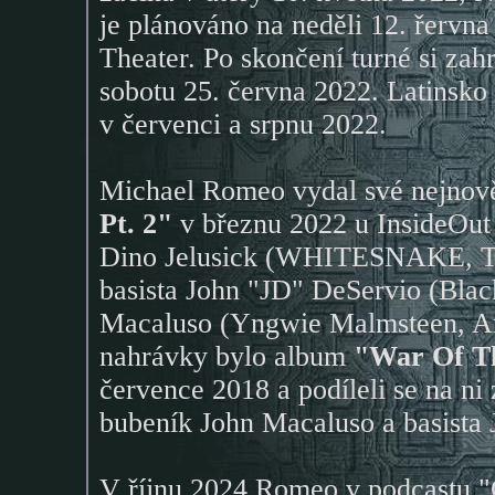
je plánováno na neděli 12. řervn
Theater. Po skončení turné si zahra
sobotu 25. června 2022. Latinsko
v červenci a srpnu 2022.
Michael Romeo vydal své nejnov
Pt. 2"
v březnu 2022 u InsideOut
Dino Jelusick (WHITESNAKE
basista John "JD" DeServio (Blac
Macaluso (Yngwie Malmsteen, Ar
nahrávky bylo album
"War Of Th
července 2018 a podíleli se na ni
bubeník John Macaluso a basista
V říjnu 2024 Romeo v podcastu "