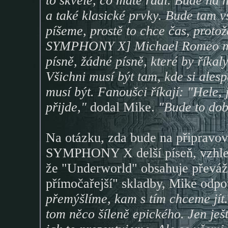
to skvělé, co máte rádi. Bude na n
a také klasické prvky. Bude tam v
píšeme, prostě to chce čas, protož
SYMPHONY X] Michael Romeo má p
písně, žádné písně, které by říkal
Všichni musí být tam, kde si alesp
musí být. Fanoušci říkají: "Hele, 
přijde,"
dodal Mike.
"Bude to dob
Na otázku, zda bude na připravo
SYMPHONY X delší píseň, vzhle
že "Underworld" obsahuje převážn
přímočařejší" skladby, Mike odp
přemýšlíme, kam s tím chceme jít
tom něco šíleně epického. Jen ješ