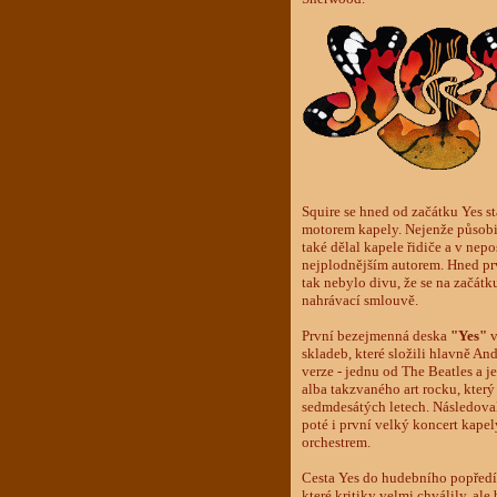
Squire se hned od začátku Yes s
motorem kapely. Nejenže působil
také dělal kapele řidiče a v nep
nejplodnějším autorem. Hned prv
tak nebylo divu, že se na začátk
nahrávací smlouvě.
První bezejmenná deska
"Yes"
v
skladeb, které složili hlavně An
verze - jednu od The Beatles a j
alba takzvaného art rocku, který
sedmdesátých letech. Následoval
poté i první velký koncert kapel
orchestrem.
Cesta Yes do hudebního popředí 
které kritiky velmi chválily, ale 