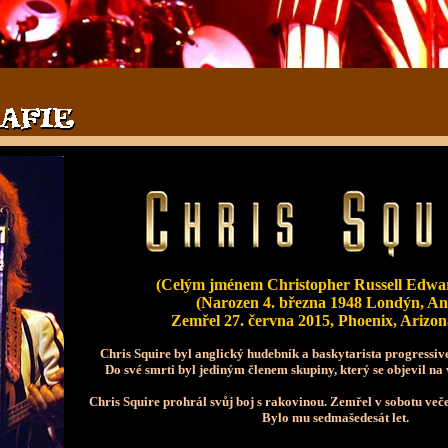
(Celým jménem Christopher Russell Edwar
(Narozen 4. března 1948 Londýn, Ang
Zemřel 27. června 2015, Phoenix, Arizo
Chris Squire byl anglický hudebník a baskytarista progressiv
Do své smrti byl jediným členem skupiny, který se objevil na 
Chris Squire prohrál svůj boj s rakovinou. Zemřel v sobotu več
Bylo mu sedmašedesát let.