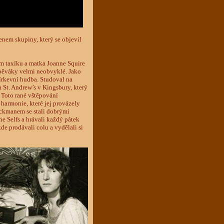
enem skupiny, který se objevil
m taxíku a matka Joanne Squire
 zpěváky velmi neobvyklé. Jako
církevní hudba. Studoval na
a St. Andrew’s v Kingsbury, který
 Toto rané vštěpování
armonie, které jej provázely
ackmanem se stali dobrými
The Selfs a hrávali každý pátek
e prodávali colu a vydělali si