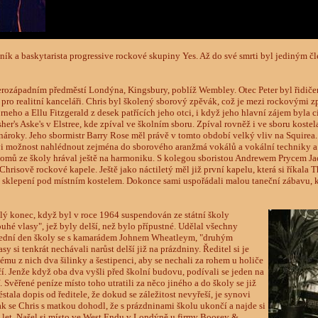
ník a baskytarista progressive rockové skupiny Yes. Až do své smrti byl jediným čl
erozápadním předměstí Londýna, Kingsbury, poblíž Wembley. Otec Peter byl řidiče
 pro realitní kanceláři. Chris byl školený sborový zpěvák, což je mezi rockovými
rneho a Ellu Fitzgerald z desek patřících jeho otci, i když jeho hlavní zájem byla 
er's Aske's v Elstree, kde zpíval ve školním sboru. Zpíval rovněž i ve sboru kostel
nároky. Jeho sbormistr Barry Rose měl právě v tomto období velký vliv na Squirea.
i možnost nahlédnout zejména do sborového aranžmá vokálů a vokální techniky a h
 domů ze školy hrával ještě na harmoniku. S kolegou sboristou Andrewem Prycem J
Chrisově rockové kapele. Ještě jako náctiletý měl již první kapelu, která si říkala 
e sklepení pod místním kostelem. Dokonce sami uspořádali malou taneční zábavu, kd
lý konec, když byl v roce 1964 suspendován ze státní školy
ouhé vlasy", jež byly delší, než bylo přípustné. Udělal všechny
lední den školy se s kamarádem Johnem Wheatleym, "druhým
sy si tenkrát nechávali narůst delší již na prázdniny. Ředitel si je
ému z nich dva šilinky a šestipenci, aby se nechali za rohem u holiče
učí. Jenže když oba dva vyšli před školní budovu, podívali se jeden na
. Svěřené peníze místo toho utratili za něco jiného a do školy se již
stala dopis od ředitele, že dokud se záležitost nevyřeší, je synovi
k se Chris s matkou dohodl, že s prázdninami školu ukončí a najde si
 let. Našel si místo ve West Endu v Londýně u firmy Boosey &