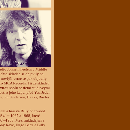
Radio Johnem Peelem v Middle
chto skladeb se objevily na
novější verze se pak objevily
ro MCA Records. Tři ze skladeb
vrtou spolu se třemi studiovými
sti z jeho kapel před Yes. Jeden
re, Jon Anderson, Banks, Bayley
ent a basista Billy Sherwood.
ě z let 1967 a 1968, které
967-1968. Mezi zakládající a
Tony Kaye, Hugo Barré a Billy