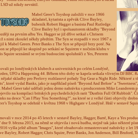
 LSD už nikdy nevrátil.
Mabel Greer’s Toyshop založili v roce 1966
skladatel, kytarista a zpěvák Clive Bayley,
bubeník Robert Hagger a basista Paul Rutledge.
Clive Bailey byl i spoluautorem skladby "Beyond
ozději na prvním albu Yes. Hagger se již dříve setkal s Chrisem
yž s nimi zkoušel někdy předtím. The Syn se rozpadli v roce 1967 a
jil k Mabel Greers. Peter Banks z The Syn se připojil brzy poté. Na
on se připojil ke skupině po setkání se Squirem v nočním klubu v
is Squire seznámil se svými budoucími spoluhráči z Yes, Peterem
ovali po londýnských klubech a univerzitách po celém Londýně,
arden, UFO a Happening 44. Během této doby se kapela setkala vlivným DJ BBC 
 nějaké skladby pro Peelovy rozhlasové pořady Top Gear a Night Ride. Některé z tě
", které vydal Banks, jako je například píseň "Beyond And Before" a "Sweetness", 
). Mabel Greer také udělali jednu demo nahrávku s producentem Mike Leanderem p
jevilo na kompilaci britských psychedelických rarit "Dustbin Full Of Rubbish". Čt
s na desce "Can I Play You Something?", na které se z velké části objevily drobno
er’s Toyshop se odehrál v květnu 1968 v Highgate v Londýně. Hrál v sestavě Squi
movali v roce 2014 po 45 letech v sestavě Bayley, Hagger, Barré, Kaye a Yes produc
ne 9. března 2015, na němž se objevila i nová hudba, stejně tak jako některé písn
 2016 vyšla ještě album "Images", které obsahovalo remasterované nahrávky z let 1
ive Bayley, Robert Hagger, Chris Squire, Peter Banks, Jon Anderson, Bill Bruford, 