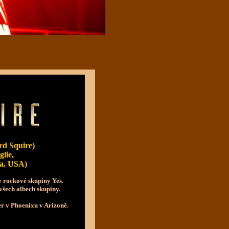
d Squire)
lie,
na, USA)
e rockové skupiny Yes.
všech albech skupiny.
er v Phoenixu v Arizoně.