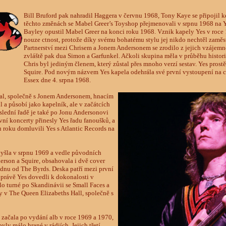
Bill Bruford pak nahradil Haggera v červnu 1968, Tony Kaye se připojil k
těchto změnách se Mabel Greer’s Toyshop přejmenovali v srpnu 1968 na 
Bayley opustil Mabel Greer na konci roku 1968. Vznik kapely Yes v roce 
nouze ctnost, protože díky svému bohatému stylu jej nikdo nechtěl zaměs
Partnerství mezi Chrisem a Jonem Andersonem se zrodilo z jejich vzájem
zvláště pak dua Simon a Garfunkel. Ačkoli skupina měla v průběhu histo
Chris byl jediným členem, který zůstal přes mnoho verzí sestav. Yes prost
Squire. Pod novým názvem Yes kapela odehrála své první vystoupení na 
Essex dne 4. srpna 1968.
tal, společně s Jonem Andersonem, hnacím
 a působí jako kapelník, ale v začátcích
oslední řadě je také po Jonu Andersonovi
ní koncerty přinesly Yes řadu fanoušků, a
u roku domluvili Yes s Atlantic Records na
yšla v srpnu 1969 a vedle původních
derson a Squire, obsahovala i dvě cover
ednu od The Byrds. Deska patří mezi první
 právě Yes dovedli k dokonalosti v
o turné po Skandinávii se Small Faces a
y v The Queen Elizabeths Hall, společně s
začala po vydání alb v roce 1969 a 1970,
byly málo hrané v rádiích. Jejich třetí