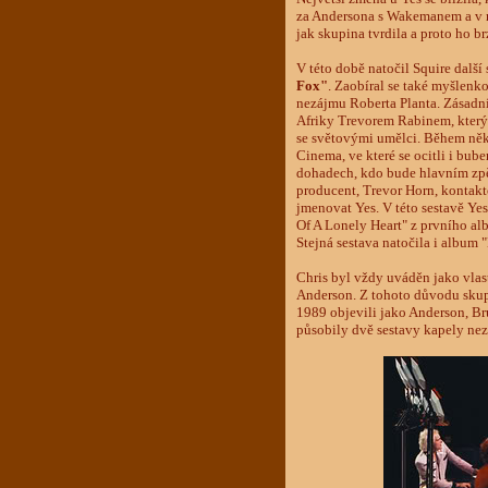
za Andersona s Wakemanem a v r
jak skupina tvrdila a proto ho b
V této době natočil Squire dalš
Fox"
. Zaobíral se také myšlenk
nezájmu Roberta Planta. Zásadn
Afriky Trevorem Rabinem, který 
se světovými umělci. Během něk
Cinema, ve které se ocitli i bu
dohadech, kdo bude hlavním zpě
producent, Trevor Horn, kontakt
jmenovat Yes. V této sestavě Ye
Of A Lonely Heart" z prvního alb
Stejná sestava natočila i album 
Chris byl vždy uváděn jako vlast
Anderson. Z tohoto důvodu skup
1989 objevili jako Anderson, Br
působily dvě sestavy kapely nez