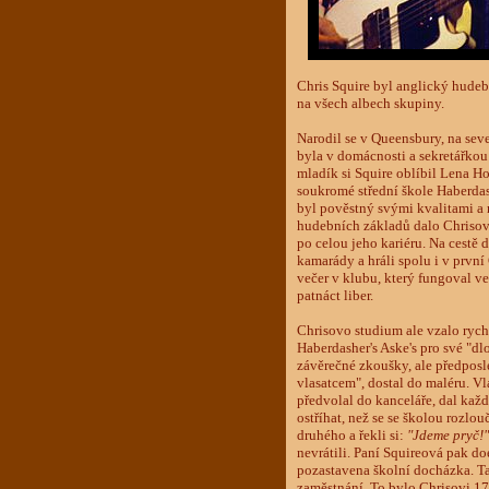
Chris Squire byl anglický hudeb
na všech albech skupiny.
Narodil se v Queensbury, na sev
byla v domácnosti a sekretářkou
mladík si Squire oblíbil Lena Ho
soukromé střední škole Haberdash
byl pověstný svými kvalitami a 
hudebních základů dalo Chrisov
po celou jeho kariéru. Na cestě
kamarády a hráli spolu i v první 
večer v klubu, který fungoval v
patnáct liber.
Chrisovo studium ale vzalo rych
Haberdasher's Aske's pro své "dl
závěrečné zkoušky, ale předpos
vlasatcem", dostal do maléru. Vla
předvolal do kanceláře, dal každ
ostříhat, než se se školou rozlo
druhého a řekli si:
"Jdeme pryč!"
nevrátili. Paní Squireová pak doé
pozastavena školní docházka. Ta
zaměstnání. To bylo Chrisovi 17