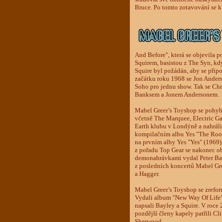
Bruce. Po tomto zotavování se k
And Before", která se objevila p
Squirem, basistou z The Syn, kd
Squire byl požádán, aby se připo
začátku roku 1968 se Jon Anders
Soho pro jednu show. Tak se Chr
Banksem a Jonem Andersonem.
Mabel Greer’s Toyshop se pohyb
včetně The Marquee, Electric G
Earth klubu v Londýně a nahráli
kompilačním albu Yes "The Roots
na prvním alby Yes "Yes" (1969
z pořadu Top Gear se nakonec ob
demonahrávkami vydal Peter Bank
z posledních koncertů Mabel Gre
a Hagger.
Mabel Greer’s Toyshop se zrefor
Vydali album "New Way Of Life" d
napsali Bayley a Squire. V roce
pozdější členy kapely patřili Cl
Sherwood.