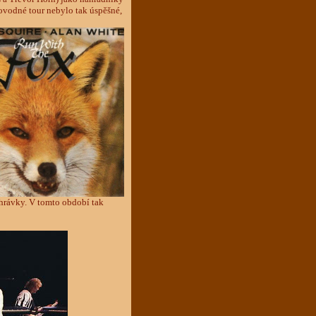
ovodné tour nebylo tak úspěšné,
ahrávky. V tomto období tak