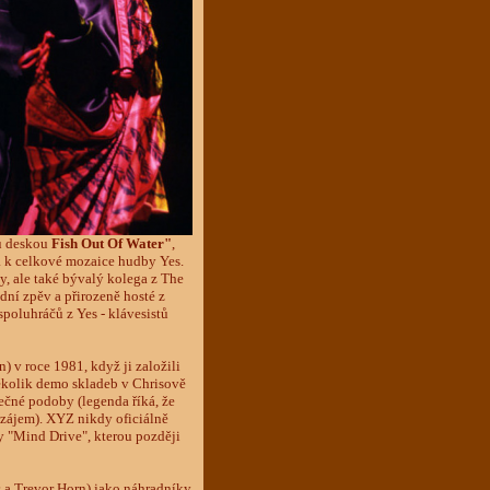
ou deskou
Fish Out Of Water"
,
vá k celkové mozaice hudby Yes.
sy, ale také bývalý kolega z The
dní zpěv a přirozeně hosté z
poluhráčů z Yes - klávesistů
 v roce 1981, když ji založili
ěkolik demo skladeb v Chrisově
ečné podoby (legenda říká, že
zájem). XYZ nikdy oficiálně
y "Mind Drive", kterou později
s a Trevor Horn) jako náhradníky