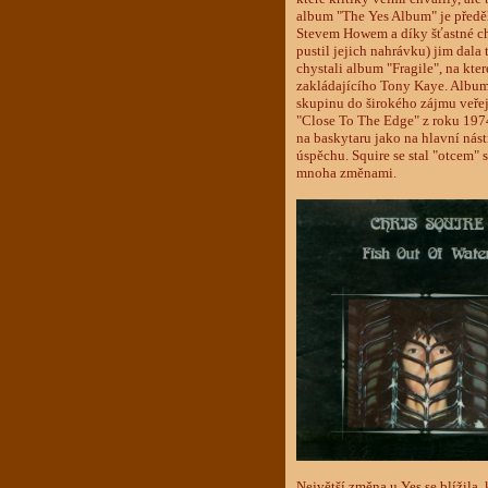
album "The Yes Album" je předěl
Stevem Howem a díky šťastné c
pustil jejich nahrávku) jim dala 
chystali album "Fragile", na kt
zakládajícího Tony Kaye. Album
skupinu do širokého zájmu veřej
"Close To The Edge" z roku 1974. 
na baskytaru jako na hlavní nást
úspěchu. Squire se stal "otcem" s
mnoha změnami.
Největší změna u Yes se blížila