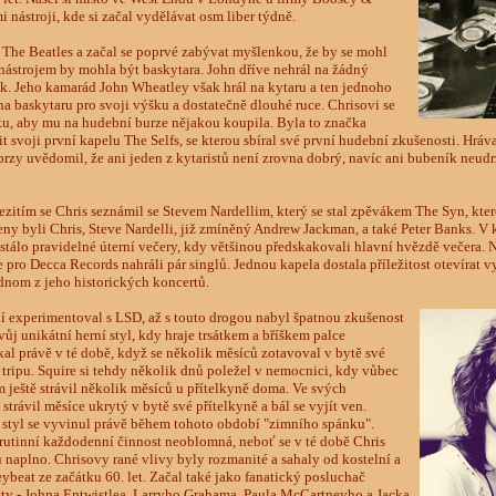
nástroji, kde si začal vydělávat osm liber týdně.
e The Beatles a začal se poprvé zabývat myšlenkou, že by se mohl
ástrojem by mohla být baskytara. John dříve nehrál na žádný
ák. Jeho kamarád John Wheatley však hrál na kytaru a ten jednoho
 na baskytaru pro svoji výšku a dostatečně dlouhé ruce. Chrisovi se
tku, aby mu na hudební burze nějakou koupila. Byla to značka
t svoji první kapelu The Selfs, se kterou sbíral své první hudební zkušenosti. Hrá
 brzy uvědomil, že ani jeden z kytaristů není zrovna dobrý, navíc ani bubeník neudrž
zitím se Chris seznámil se Stevem Nardellim, který se stal zpěvákem The Syn, které
eny byli Chris, Steve Nardelli, již zmíněný Andrew Jackman, a také Peter Banks. V
stálo pravidelné úterní večery, kdy většinou předskakovali hlavní hvězdě večera. 
e pro Decca Records nahráli pár singlů. Jednou kapela dostala příležitost otevírat 
dnom z jeho historických koncertů.
iní experimentoval s LSD, až s touto drogou nabyl špatnou zkušenost
j unikátní herní styl, kdy hraje trsátkem a bříškem palce
kal právě v té době, když se několik měsíců zotavoval v bytě své
ripu. Squire si tehdy několik dnů poležel v nemocnici, kdy vůbec
m ještě strávil několik měsíců u přítelkyně doma. Ve svých
trávil měsíce ukrytý v bytě své přítelkyně a bál se vyjít ven.
 styl se vyvinul právě během tohoto období "zimního spánku".
rutinní každodenní činnost neoblomná, neboť se v té době Chris
 naplno. Chrisovy rané vlivy byly rozmanité a sahaly od kostelní a
beat ze začátku 60. let. Začal také jako fanatický posluchač
sty - Johna Entwistlea, Larryho Grahama, Paula McCartneyho a Jacka