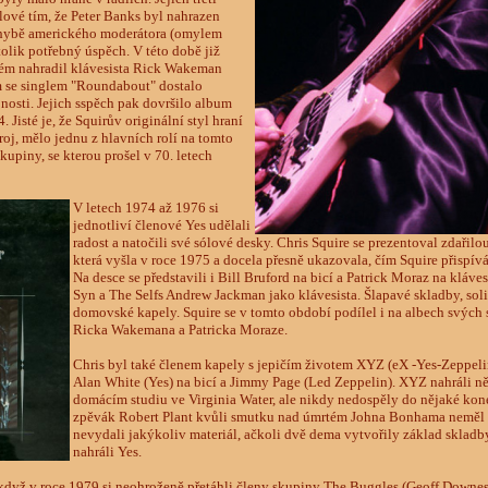
ové tím, že Peter Banks byl nahrazen
hybě amerického moderátora (omylem
tolik potřebný úspěch. V této době již
erém nahradil klávesista Rick Wakeman
 se singlem "Roundabout" dostalo
nosti. Jejich sspěch pak dovršilo album
Jisté je, že Squirův originální styl hraní
roj, mělo jednu z hlavních rolí na tomto
kupiny, se kterou prošel v 70. letech
V letech 1974 až 1976 si
jednotliví členové Yes udělali
radost a natočili své sólové desky. Chris Squire se prezentoval zdařil
která vyšla v roce 1975 a docela přesně ukazovala, čím Squire přispí
Na desce se představili i Bill Bruford na bicí a Patrick Moraz na kláve
Syn a The Selfs Andrew Jackman jako klávesista. Šlapavé skladby, soli
domovské kapely. Squire se v tomto období podílel i na albech svých s
Ricka Wakemana a Patricka Moraze.
Chris byl také členem kapely s jepičím životem XYZ (eX -Yes-Zeppelin)
Alan White (Yes) na bicí a Jimmy Page (Led Zeppelin). XYZ nahráli n
domácím studiu ve Virginia Water, ale nikdy nedospěly do nějaké kon
zpěvák Robert Plant kvůli smutku nad úmrtém Johna Bonhama neměl 
nevydali jakýkoliv materiál, ačkoli dvě dema vytvořily základ skladb
nahráli Yes.
, když v roce 1979 si neohroženě přetáhli členy skupiny The Buggles (Geoff Downe