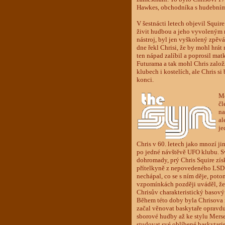
Hawkes, obchodníka s hudebními 
V šestnácti letech objevil Squir
živit hudbou a jeho vyvoleným n
nástroj, byl jen vyškolený zpěv
dne řekl Chrisi, že by mohl hrát
ten nápad zalíbil a poprosil ma
Futurama a tak mohl Chris založi
klubech i kostelích, ale Chris si
konci.
Me
čl
na
al
je
Chris v 60. letech jako mnozí j
po jedné návštěvě UFO klubu. Svů
dohromady, prý Chris Squire zís
přítelkyně z nepovedeného LSD t
nechápal, co se s ním děje, poto
vzpomínkách později uváděl, že s
Chrisův charakteristický basový
Během této doby byla Chrisova 
začal věnovat baskytaře opravdu
sborové hudby až ke stylu Mersey
studovat své oblíbené baskytari