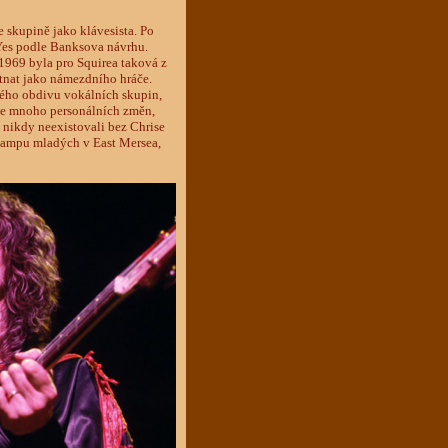
e skupině jako klávesista. Po
Yes podle Banksova návrhu.
1969 byla pro Squirea taková z
tnat jako námezdního hráče.
ného obdivu vokálních skupin,
rie mnoho personálních změn,
ě nikdy neexistovali bez Chrise
campu mladých v East Mersea,