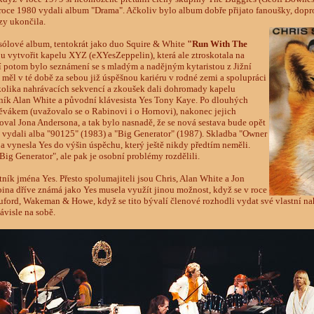
oce 1980 vydali album "Drama". Ačkoliv bylo album dobře přijato fanoušky, dopr
rzy ukončila.
í sólové album, tentokrát jako duo Squire & White
"Run With The
ou vytvořit kapelu XYZ (eXYesZeppelin), která ale ztroskotala na
í potom bylo seznámení se s mladým a nadějným kytaristou z Jižní
měl v té době za sebou již úspěšnou kariéru v rodné zemi a spolupráci
olika nahrávacích sekvencí a zkoušek dali dohromady kapelu
beník Alan White a původní klávesista Yes Tony Kaye. Po dlouhých
vákem (uvažovalo se o Rabinovi i o Hornovi), nakonec jejich
oval Jona Andersona, a tak bylo nasnadě, že se nová sestava bude opět
s vydali alba "90125" (1983) a "Big Generator" (1987). Skladba "Owner
a vynesla Yes do výšin úspěchu, který ještě nikdy předtím neměli.
"Big Generator", ale pak je osobní problémy rozdělili.
ník jména Yes. Přesto spolumajiteli jsou Chris, Alan White a Jon
ina dříve známá jako Yes musela využít jinou možnost, když se v roce
uford, Wakeman & Howe, když se tito bývalí členové rozhodli vydat své vlastní n
ávisle na sobě.