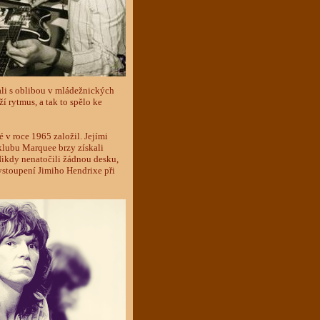
vali s oblibou v mládežnických
í rytmus, a tak to spělo ke
 v roce 1965 založil. Jejími
 klubu Marquee brzy získali
Nikdy nenatočili žádnou desku,
vystoupení Jimiho Hendrixe při