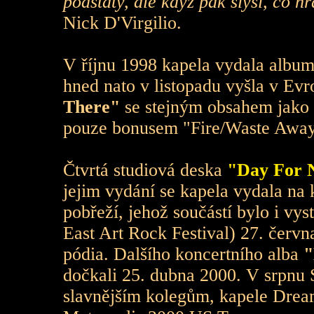
podstaty, ale když pak slyší, co h
Nick D'Virgilio.
V říjnu 1998 kapela vydala album
hned nato v listopadu vyšla v Ev
There"
se stejným obsahem jako 
pouze bonusem "Fire/Waste Away
Čtvrtá studiová deska
"Day For 
jejim vydání se kapela vydala na
pobřeží, jehož součástí bylo i vy
East Art Rock Festival) 27. červn
pódia. Dalšího koncertního alba
"
dočkali 25. dubna 2000. V srpnu 
slavnějším kolegům, kapele Dream