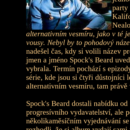
party
Kalif
Neal
alternativním vesmíru, jako v té 
vousy. Nebyl by to pohodový náze
nadešel čas, kdy si volili název 
jmen a jméno Spock's Beard uvedl 
vybrala. Termín pochází s epizod
série, kde jsou si čtyři důstojníci
alternativním vesmíru, tam právě 
Spock's Beard dostali nabídku o
progresívního vydavatelství, ale 
několikaměsíčním vyjednávání se
rozhodli, že si album vydají sami 