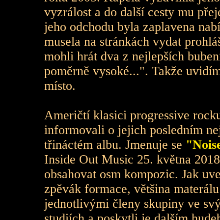
vyzrálost a do další cesty mu pře
jeho odchodu byla zaplavena nabí
musela na stránkách vydat prohláše
mohli hrát dva z nejlepších bubení
poměrně vysoké...". Takže uvidím
místo.
Američtí klasici progressive roc
informovali o jejich posledním n
třináctém albu. Jmenuje se
"Nois
Inside Out Music 25. května 201
obsahovat osm kompozic. Jak uve
zpěvák formace, většina materálu
jednotlivými členy skupiny ve s
studiích a poskytli je dalším hu