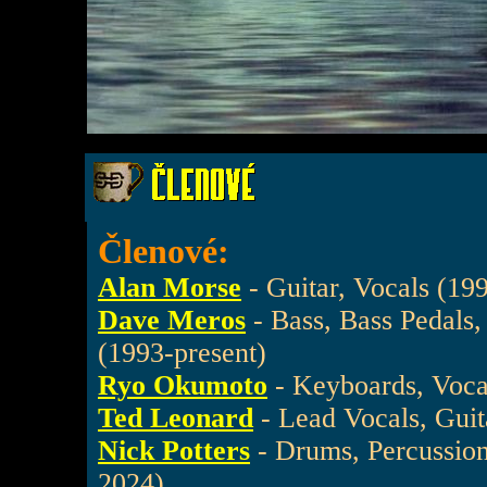
Členové:
Alan Morse
- Guitar, Vocals (19
Dave Meros
- Bass, Bass Pedals
(1993-present)
Ryo Okumoto
- Keyboards, Voca
Ted Leonard
- Lead Vocals, Guit
Nick Potters
- Drums, Percussion
2024)