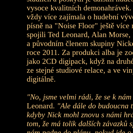
vysoce kvalitních demonahrávek. 
vždy více zajímala o hudební vývo
písně na "Noise Floor" ještě více
spojili Ted Leonard, Alan Mors
a původním členem skupiny Nickem
roce 2011. Za produkci alba je 
jako 2CD digipack, když na druh
ze stejné studiové relace, a ve vi
digitálně.
"No, jsme velmi rádi, že se k nám
Leonard.
"Ale dále do budoucna t
kdyby Nick mohl znovu s námi hrá
tom, že má tolik dalších závazků 
nám padne do plánu, pokud jde o 