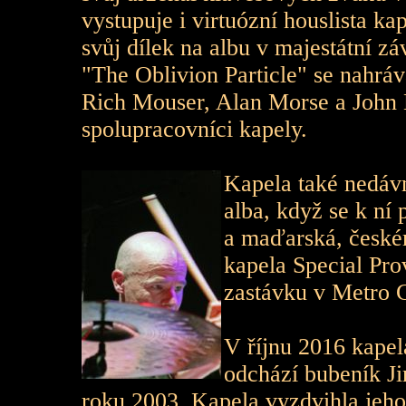
vystupuje i virtuózní houslista k
svůj dílek na albu v majestátní 
"The Oblivion Particle" se nahrá
Rich Mouser, Alan Morse a John 
spolupracovníci kapely.
Kapela také nedáv
alba, když se k ní 
a maďarská, české
kapela Special Pro
zastávku v Metro 
V říjnu 2016 kapel
odchází bubeník J
roku 2003. Kapela vyzdvihla jeho 