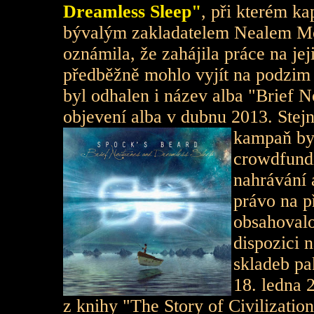
Dreamless Sleep"
, při kterém ka
bývalým zakladatelem Nealem Mo
oznámila, že zahájila práce na jej
předběžně mohlo vyjít na podzim 
byl odhalen i název alba "Brief 
objevení alba v dubnu 2013. Stejn
kampaň byl
crowdfundi
nahrávání 
právo na p
obsahovalo
dispozici 
skladeb pa
18. ledna 2
z knihy "The Story of Civilizatio