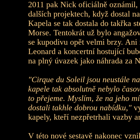
2011 pak Nick oficiálně oznámil,
dalších projektech, když dostal n
Kapela se tak dostala do takřka s
Morse. Tentokrát už bylo angažov
se kupodivu opět velmi brzy. Ani
Leonard a koncertní hostující bu
na plný úvazek jako náhrada za N
"Cirque du Soleil jsou neustále n
kapele tak absolutně nebylo časov
to přejeme. Myslím, že na jeho m
dostali takhle dobrou nabídku,"
vy
kapely, kteří nezpřetrhali vazby
V této nové sestavě nakonec vzni