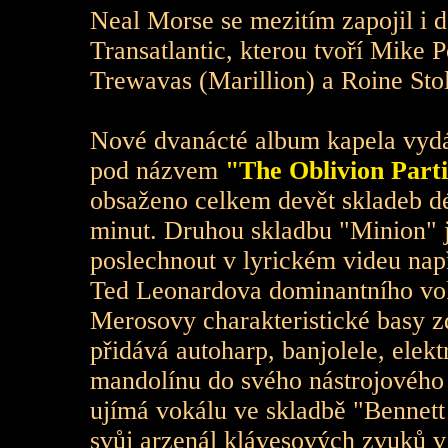
Neal Morse se mezitím zapojil i d
Transatlantic, kterou tvoří Mike 
Trewavas (Marillion) a Roine Sto
Nové dvanácté album kapela vydá
pod názvem
"The Oblivion Parti
obsaženo celkem devět skladeb dé
minut. Druhou skladbu "Minion" j
poslechnout v lyrickém videu nap
Ted Leonardova dominantního vo
Merosovy charakteristické basy 
přidává autoharp, banjolele, elektr
mandolínu do svého nástrojového
ujímá vokálu ve skladbě "Bennett
svůj arzenál klávesových zvuků v