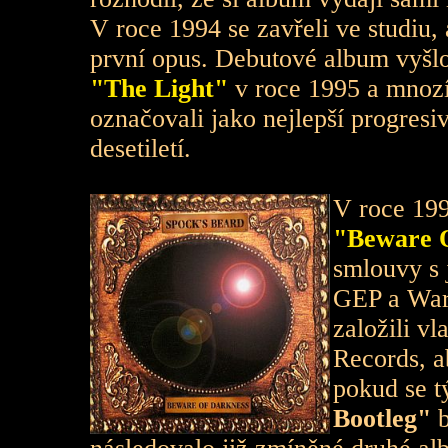
V roce 1994 se zavřeli ve studiu, 
první opus. Debutové album vyš
"The Light"
v roce 1995 a mnozí 
označovali jako nejlepší progresi
desetiletí.
V roce 199
"Beware 
smlouvy s 
GEP a War
založili vl
Records, a
pokud se 
Bootleg"
b