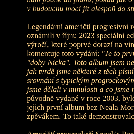
v budoucnu moci jít alespoň do st
Legendární američtí progresivní 
oznámili v říjnu 2023 speciální ed
výročí, které poprvé dorazí na vi
komentuje toto vydání:
"Je to prv
"doby Nicka". Toto album jsem nep
jak tvrdě jsme některé z těch písn
srovnání s typickým progrockovým 
jsme dělali v minulosti a co jsme
původně vydané v roce 2003, bylo
jejich první album bez Neala Mor
zpěvákem. To také demonstrovalo 