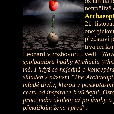
oznámila l
netrpěliv
Archaeopt
21. listop
energickou
představí j
trvající k
Leonard v rozhovoru uvedl:
"Nové
spoluautora hudby Michaela Whit
mě. I když se nejedná o koncepční
skladeb s názvem "The Archaeopti
mladé dívky, kterou v postkatasmi
cestu od inspirace k vůdkyni. Osta
prací nebo úkolem až po úvahy o p
překážkám žene vpřed".