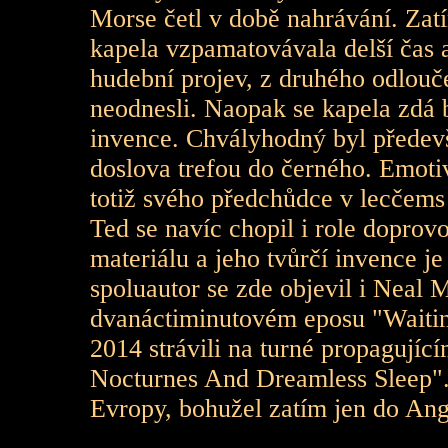
Morse četl v době nahrávání. Za
kapela vzpamatovávala delší čas a
hudební projev, z druhého odlouče
neodnesli. Naopak se kapela zdá bý
invence. Chvályhodný byl předevš
doslova trefou do černého. Emoti
totiž svého předchůdce v lecčems 
Ted se navíc chopil i role doprov
materiálu a jeho tvůrčí invence j
spoluautor se zde objevil i Neal 
dvanáctiminutovém eposu "Waitin
2014 strávili na turné propagujíc
Nocturnes And Dreamless Sleep". Z
Evropy, bohužel zatím jen do Ang