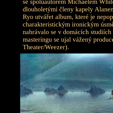
se spoluautorem Michaelem Whi
dlouholetými členy kapely Ala
Ryo utvářet album, které je nep
charakteristickým ironickým ús
nahrávalo se v domácích studiích
masteringu se ujal vážený produ
Theater/Weezer).