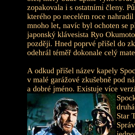
zopakovala i s ostatními členy. Pů
kterého po necelém roce nahradi
mnoho let, navíc byl ochoten se p
japonský klávesista Ryo Okumoto, 
později. Hned poprvé přišel do z
odehrál téměř dokonale celý mate
A odkud přišel název kapely Spoc
v malé garážové zkušebně pod názv
a dobré jméno. Existuje více verzí
Spock
druhá
Star 
Správ
jedno