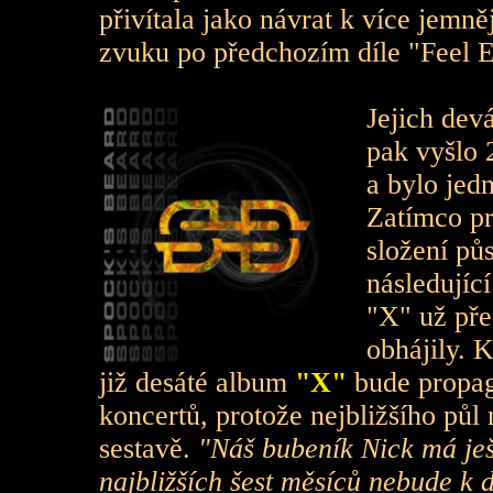
přivítala jako návrat k více jemn
zvuku po předchozím díle "Feel E
Jejich dev
pak vyšlo 
a bylo je
Zatímco pr
složení pů
následujíc
"X" už pře
obhájily. K
již desáté album
"X"
bude propag
koncertů, protože nejbližšího pů
sestavě.
"Náš bubeník Nick má ješt
najbližších šest měsíců nebude
k d