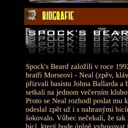
Spock's Beard založili v roce 19
bratři Morseovi - Neal (zpěv, kláv
přizvali basistu Johna Ballarda a
setkali na jednom večerním klubo
Proto se Neal rozhodl poslat mu 
odeslal zpět už i s nahranými bic
šokovalo. Vůbec nečekali, že tak
bicí, který bude úplně vyhovovat 