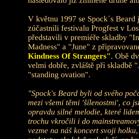
následovalo již zmíněné druhé a
V květnu 1997 se Spock´s Beard 
zúčastnili festivalu Progfest v Lo
představili v premiéře skladby "
Madness" a "June" z připravova
Kindness Of Strangers"
. Obě dv
velmi dobře, zvláště při skladbě "
"standing ovation".
"Spock's Beard byli od svého poč
mezi všemi těmi 'šílenostmi', co 
opravdu silné melodie, které lide
trochu vkročili i do mainstreamový
vezme na náš koncert svoji holku, 