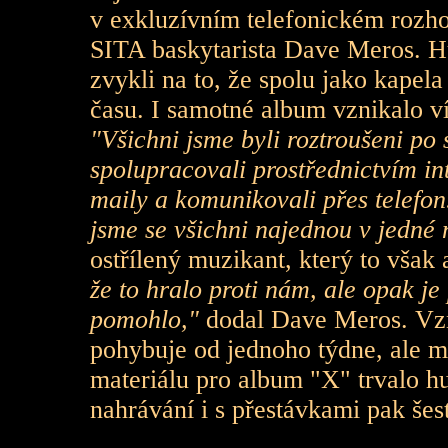
v exkluzívním telefonickém rozh
SITA baskytarista Dave Meros. Hu
zvykli na to, že spolu jako kapela 
času. I samotné album vznikalo v
"Všichni jsme byli roztroušeni po 
spolupracovali prostřednictvím int
maily a komunikovali přes telefo
jsme se všichni najednou v jedné m
ostřílený muzikant, který to však
že to hralo proti nám, ale opak je
pomohlo,"
dodal Dave Meros. Vzn
pohybuje od jednoho týdne, ale m
materiálu pro album "X" trvalo h
nahrávání i s přestávkami pak šes