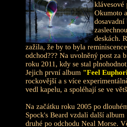
klávesové 
Okumoto a
dosavadní 
zaslechnou
deskách. R
zažila, že by to byla reminiscenc
odchod??? Na uvolněný post za b
roku 2011, kdy se stal plnohodno
Jejich první album
"Feel Euphor
rockovější a s více experimentál
vedl kapelu, a spoléhají se ve vě
Na začátku roku 2005 po dlouhém
Spock's Beard vzdali další album
druhé po odchodu Neal Morse. Vě