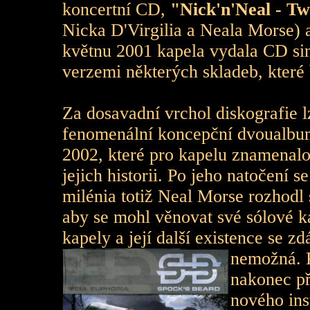
koncertní CD,
"Nick'n'Neal - Tw
Nicka D'Virgilia a Neala Morse)
květnu 2001 kapela vydala CD si
verzemi některých skladeb, které 
Za dosavadní vrchol diskografie 
fenomenální koncepční dvoualb
2002, které pro kapelu znamenalo
jejich historii. Po jeho natočení 
milénia totiž Neal Morse rozhodl 
aby se mohl věnovat své sólové k
kapely a její další existence se zd
nemožná. 
nakonec p
nového inst