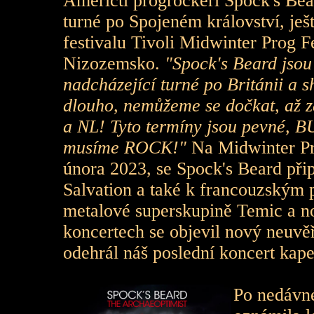
Američtí progrockeři Spock's Bea
turné po Spojeném království, ješ
festivalu Tivoli Midwinter Prog Fe
Nizozemsko.
"Spock's Beard jsou
nadcházející turné po Británii a 
dlouho, nemůžeme se dočkat, až za
a NL! Tyto termíny jsou pevné, 
musíme ROCK!"
Na Midwinter Pro
února 2023, se Spock's Beard při
Salvation a také k francouzským
metalové superskupině Temic a n
koncertech se objevil nový neuvěř
odehrál náš poslední koncert kape
Po nedávn