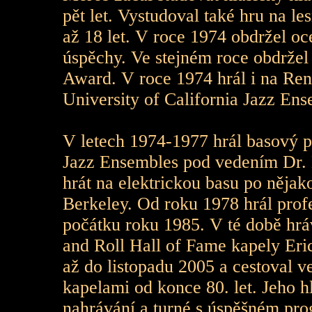
pět let. Vystudoval také hru na le
až 18 let. V roce 1974 obdržel o
úspěchy. Ve stejném roce obdržel
Award. V roce 1974 hrál i na Reno
University of California Jazz Ens
V letech 1974-1977 hrál basový p
Jazz Ensembles pod vedením Dr. 
hrát na elektrickou basu po nějak
Berkeley. Od roku 1978 hrál profe
počátku roku 1985. V té době hr
and Roll Hall of Fame kapely Er
až do listopadu 2005 a cestoval v
kapelami od konce 80. let. Jeho h
nahrávání a turné s úspěšném pro