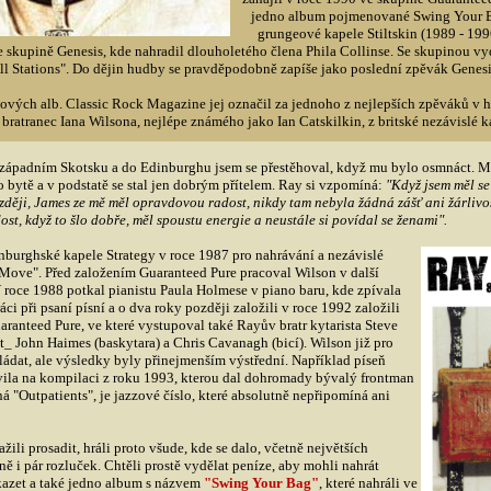
jedno album pojmenované Swing Your Ba
grungeové kapele Stiltskin (1989 - 19
e skupině Genesis, kde nahradil dlouholetého člena Phila Collinse. Se skupinou vy
ll Stations". Do dějin hudby se pravděpodobně zapíše jako poslední zpěvák Genesi
ových alb. Classic Rock Magazine jej označil za jednoho z nejlepších zpěváků v hi
bratranec Iana Wilsona, nejlépe známého jako Ian Catskilkin, z britské nezávislé k
hozápadním Skotsku a do Edinburghu jsem se přestěhoval, když mu bylo osmnáct. M
 bytě a v podstatě se stal jen dobrým přítelem. Ray si vzpomíná:
"Když jsem měl se
ozději, James ze mě měl opravdovou radost, nikdy tam nebyla žádná zášť ani žárlivos
ost, když to šlo dobře, měl spoustu energie a neustále si povídal se ženami".
inburghské kapele Strategy v roce 1987 pro nahrávání a nezávislé
ove". Před založením Guaranteed Pure pracoval Wilson v další
V roce 1988 potkal pianistu Paula Holmese v piano baru, kde zpívala
áci při psaní písní a o dva roky později založili v roce 1992 založili
ranteed Pure, ve které vystupoval také Rayův bratr kytarista Steve
t_ John Haimes (baskytara) a Chris Cavanagh (bicí). Wilson již pro
ládat, ale výsledky byly přinejmenším výstřední. Například píseň
vila na kompilaci z roku 1993, kterou dal dohromady bývalý frontman
á "Outpatients", je jazzové číslo, které absolutně nepřipomíná ani
ili prosadit, hráli proto všude, kde se dalo, včetně největších
 i pár rozluček. Chtěli prostě vydělat peníze, aby mohli nahrát
kazet a také jedno album s názvem
"Swing Your Bag"
, které nahráli ve