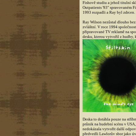
Fishově studiu a jehož titulní 
Outpatients '93" spravovaném Fi
1993 rozpadli a Ray byl zdrcen.
Ray Wilson nezůstal dlouho bez 
zvláštní. V roce 1994 společnost
připravované TV reklamě na spol
desku, kterou vytvořil z hudby, 
Deska to dotáhla pouze na stříb
průnik na hudební scénu v USA, 
nedokázala vytvořit další odpov
předvedli Lawlorův sbor jako úvo