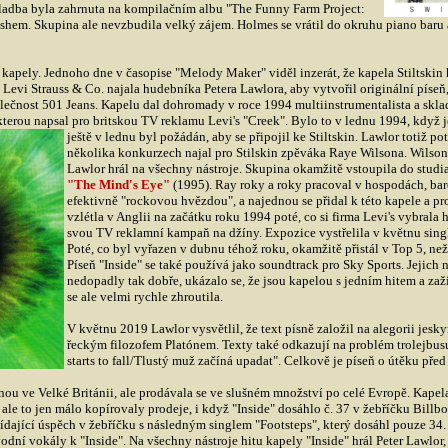
skladba byla zahrnuta na kompilačním albu "The Funny Farm Project:
shem. Skupina ale nevzbudila velký zájem. Holmes se vrátil do okruhu piano baru 
kapely. Jednoho dne v časopise "Melody Maker" viděl inzerát, že kapela Stiltskin
 Levi Strauss & Co. najala hudebníka Petera Lawlora, aby vytvořil originální píseň,
ečnost 501 Jeans. Kapelu dal dohromady v roce 1994 multiinstrumentalista a sklad
kterou napsal pro britskou TV reklamu Levi's "Creek". Bylo to v lednu 1994, když 
ještě v lednu byl požádán, aby se připojil ke Stiltskin. Lawlor totiž p
několika konkurzech najal pro Stilskin zpěváka Raye Wilsona. Wilson
Lawlor hrál na všechny nástroje. Skupina okamžitě vstoupila do studia
"The Mind's Eye"
(1995). Ray roky a roky pracoval v hospodách, bare
efektivně "rockovou hvězdou", a najednou se přidal k této kapele a pros
vzlétla v Anglii na začátku roku 1994 poté, co si firma Levi's vybrala 
svou TV reklamní kampaň na džíny. Expozice vystřelila v květnu singl 
Poté, co byl vyřazen v dubnu téhož roku, okamžitě přistál v Top 5, než 
Píseň "Inside" se také používá jako soundtrack pro Sky Sports. Jejich 
nedopadly tak dobře, ukázalo se, že jsou kapelou s jedním hitem a zaž
se ale velmi rychle zhroutila.
V květnu 2019 Lawlor vysvětlil, že text písně založil na alegorii jesk
řeckým filozofem Platónem. Texty také odkazují na problém trolejbus
starts to fall/Tlustý muž začíná upadat". Celkově je píseň o útěku před
rnou ve Velké Británii, ale prodávala se ve slušném množství po celé Evropě. Kape
ale to jen málo kopírovaly prodeje, i když "Inside" dosáhlo č. 37 v žebříčku Bill
ídající úspěch v žebříčku s následným singlem "Footsteps", který dosáhl pouze 34.
dní vokály k "Inside". Na všechny nástroje hitu kapely "Inside" hrál Peter Lawlor,