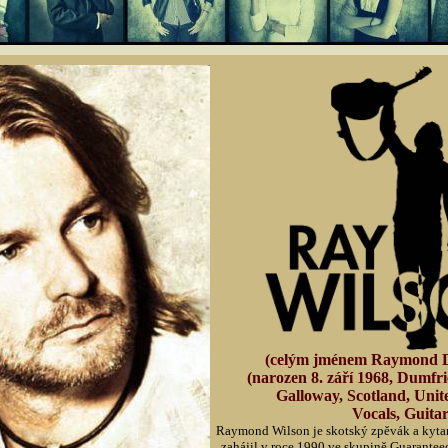
(celým jménem Raymond D
(narozen 8. září 1968, Dumfr
Galloway, Scotland, Uni
Vocals, Guita
Raymond Wilson je skotský zpěvák a kytar
zahájil v roce 1990 ve skupině Guarantee