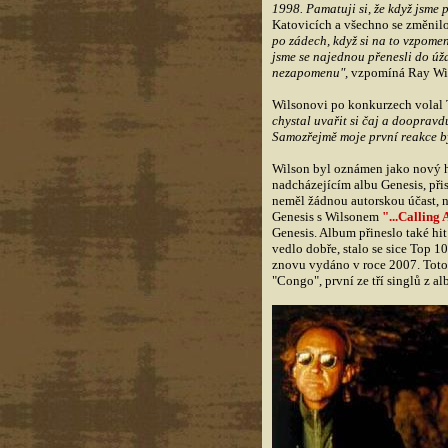
1998. Pamatuji si, že když jsme p
Katovicích a všechno se změnil
po zádech, když si na to vzpomen
jsme se najednou přenesli do úža
nezapomenu",
vzpomíná Ray Wi
Wilsonovi po konkurzech volal 
chystal uvařit si čaj a doopravdu
Samozřejmě moje první reakce byl
Wilson byl oznámen jako nový h
nadcházejícím albu Genesis, při
neměl žádnou autorskou účast, n
Genesis s Wilsonem
"...Calling 
Genesis. Album přineslo také hit
vedlo dobře, stalo se sice Top 
znovu vydáno v roce 2007. Toto 
"Congo", první ze tří singlů z alb