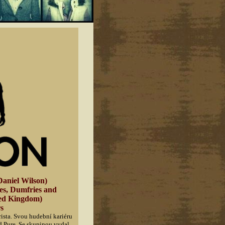
aniel Wilson)
ies, Dumfries and
ted Kingdom)
rs
ista. Svou hudební kariéru
d Pure. Se skupinou vydal