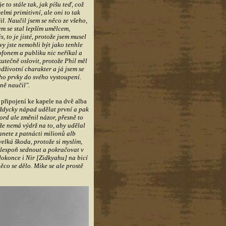
e to stále tak, jak píšu teď, což
elmi primitivní, ale oni to tak
čil. Naučil jsem se něco ze všeho,
sem se stal lepším umělcem,
, to je jisté, protože jsem musel
 vy jste nemohli být jako tenhle
ofonem a publiku nic neříkal a
skutečně oslovit, protože Phil měl
dživotní charakter a já jsem se
eho prvky do svého vystoupení.
ně naučil".
připojení ke kapele na dvě alba
vždycky nápad udělat první a pak
ord ale změnil názor, přesně to
, že nemá výdrž na to, aby udělal
tanete z patnácti milionů alb
velká škoda, protože si myslím,
 alespoň sednout a pokračovat v
 dokonce i Nir [Zidkyahu] na bicí
ěco se dělo. Mike se ale prostě