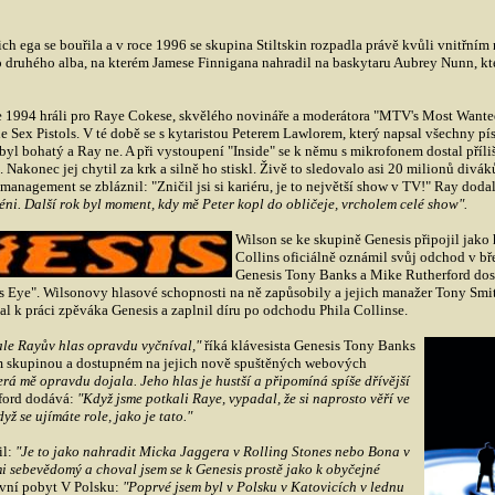
ejich ega se bouřila a v roce 1996 se skupina Stiltskin rozpadla právě kvůli vnitřn
druhého alba, na kterém Jamese Finnigana nahradil na baskytaru Aubrey Nunn, kte
 1994 hráli pro Raye Cokese, skvělého novináře a moderátora "MTV's Most Wanted"
he Sex Pistols. V té době se s kytaristou Peterem Lawlorem, který napsal všechny pís
 byl bohatý a Ray ne. A při vystoupení "Inside" se k němu s mikrofonem dostal příliš
 Nakonec jej chytil za krk a silně ho stiskl. Živě to sledovalo asi 20 milionů divá
 management se zbláznil: "Zničil jsi si kariéru, je to největší show v TV!" Ray doda
téni. Další rok byl moment, kdy mě Peter kopl do obličeje, vrcholem celé show".
Wilson se ke skupině Genesis připojil jako 
Collins oficiálně oznámil svůj odchod v b
Genesis Tony Banks a Mike Rutherford dost
s Eye". Wilsonovy hlasové schopnosti na ně zapůsobily a jejich manažer Tony Smi
al k práci zpěváka Genesis a zaplnil díru po odchodu Phila Collinse.
 ale Rayův hlas opravdu vyčníval,"
říká klávesista Genesis Tony Banks
m skupinou a dostupném na jejich nově spuštěných webových
terá mě opravdu dojala. Jeho hlas je hustší a připomíná spíše dřívější
ford dodává:
"Když jsme potkali Raye, vypadal, že si naprosto věří ve
yž se ujímáte role, jako je tato."
il:
"Je to jako nahradit Micka Jaggera v Rolling Stones nebo Bona v
mi sebevědomý a choval jsem se k Genesis prostě jako k obyčejné
rvní pobyt V Polsku:
"Poprvé jsem byl v Polsku v Katovicích v lednu