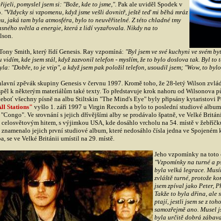
řijeli, pomyslel jsem si: "Bože, kde to jsme,"
. Pak ale uviděl Spodek v
o.
"Vždycky si vzpomenu, když jsme vešli dovnitř, ještě teď mi běhá mráz
u, jaká tam byla atmosféra, bylo to neuvěřitelné. Z této chladné tmy
sného světla a energie, která z lidí vyzařovala. Nikdy na to
lson.
Tony Smith, který řídí Genesis. Ray vzpomíná:
"Byl jsem ve své kuchyni ve svém by
 vidím, kde jsem stál, když zazvonil telefon - myslím, že to bylo doslova tak. Byl to 
a: "Dobře, to je vtip", a když jsem pak položil telefon, usoudil jsem; "Wow, to bylo
lavní zpěvák skupiny Genesis v červnu 1997. Kromě toho, že 28-letý Wilson zvlád
spěl k některým materiálům také texty. To představuje krok nahoru od Wilsonova pů
eboť všechny písně na albu Stiltskin "The Mind's Eye" byly připsány kytaristovi 
All Stations"
vyšlo 1. září 1997 u Virgin Records a bylo to poslední studiové albu
 "Congo". Ve srovnání s jejich dřívějšími alby se prodávalo špatně, ve Velké Británi
10 celosvětovým hitem, s výjimkou USA, kde dosáhlo vrcholu na 54. místě v žebříč
znamenalo jejich první studiové album, které nedosáhlo čísla jedna ve Spojeném 
a, se ve Velké Británii umístil na 29. místě.
Jeho vzpomínky na toto 
"Vzpomínky na turné a ps
byla velká legrace. Musím
zvláště turné, protože ko
jsem zpíval jako Peter, P
Takže to byla dřina, ale 
ptají, jestli jsem se z to
samozřejmě ano. Musel js
byla určitě dobrá zábava