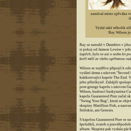
zastával místo zpěváka v
A
Vydal také několik sól
Ray Wilson je 
Ray se narodil v Dumfries v ji
si pokoj od Jamese Lewise v jeho
úspěch, bylo to asi o sedm let p
kteří měli ze všeho upřímnou rad
Wilson se nejdříve připojil k ed
vydání dema s názvem "Second M
krátkotrvající kapele The End. 
jeho přítelkyně. Zahájili spolupr
post-grunge kapelu s názvem Gua
Wilson, budoucí baskytarista Cu
kapelu Guaranteed Pure začal sk
"Swing Your Bag", která se obje
skupiny Marillion Fish, a nazvan
Stiltskin, ani Genesis.
S kapelou Guaranteed Pure se snaž
špeluňků, svateb a pravděpodobně
album. Skupina pak vydala pár 