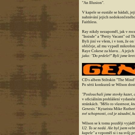
"An Illusion".
V kapele se eustále se hádali, j
nahrávání jejich nedokončeného 
Faithless.
Ray nikdy nezapoměl, jak v roce
"Insisde" a "Pretty Vacant" od T
Byli jiní ve všem, i v tom, že on
obličeje, až mu vypadl mikrofon.
Raye Cokese za hlavu... A jejich
jako: "Do prdele!" Byli jsme kre
CD s albem Stiltskin "The Mind'
Po sérii konkurzů se Wilson dost
"Poslouchali jsme stovky kazet,
v oficiálním prohlášení vydané
stránkách.
"Mělo to vlastnost, k
Genesis."
Kytarista Mike Ruther
své schopnosti, což je zásadní, kd
Wilson se k tomu později vyjádř
U2. To se nedá. Ale byl jsem vel
kapele"
a vzpoměl si i na svůj p