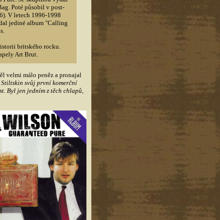
g. Poté působil v post-
96). V letech 1996-1998
dal jediné album "Calling
s.
storii britského rocku.
apely Art Brut.
ěl velmi málo peněz a pronajal
 Stiltskin svůj první komerční
t. Byl jen jedním z těch chlapů,