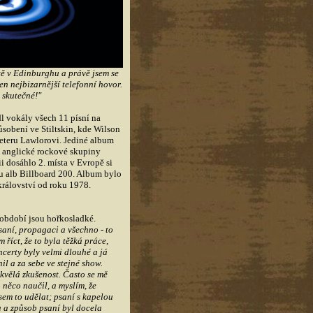
tě v Edinburghu a právě jsem se
ten nejbizarnější telefonní hovor.
 skutečné!"
l vokály všech 11 písní na
sobení ve Stiltskin, kde Wilson
Peteru Lawlorovi. Jediné album
m anglické rockové skupiny
i dosáhlo 2. místa v Evropě si
ku alb Billboard 200. Album bylo
království od roku 1978.
období jsou hořkosladké.
aní, propagaci a všechno - to
 říct, že to byla těžká práce,
ncerty byly velmi dlouhé a já
hil a za sebe ve stejné show.
skvělá zkušenost. Často se mě
ho něco naučil, a myslím, že
em to udělat; psaní s kapelou
 a způsob psaní byl docela