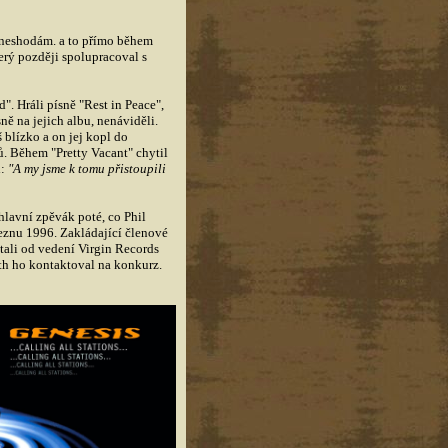
ím neshodám. a to přímo během
rý později spolupracoval s
. Hráli písně "Rest in Peace",
ně na jejich albu, nenáviděli.
 blízko a on jej kopl do
ků. Během "Pretty Vacant" chytil
l:
"A my jsme k tomu přistoupili
hlavní zpěvák poté, co Phil
řeznu 1996. Zakládající členové
ali od vedení Virgin Records
th ho kontaktoval na konkurz.