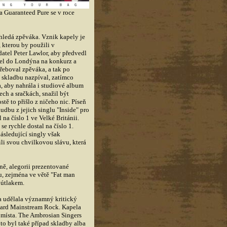
a Guaranteed Pure se v roce
 hledá zpěváka. Vznik kapely je
 kterou by použili v
atel Peter Lawlor, aby předvedl
jel do
Londýna na konkurz a
otřeboval zpěváka, a tak po
 skladbu nazpíval, zatímco
, aby nahrála i studiové album
ch a sračkách, snažil být
tě to přišlo z ničeho nic. Píseň
hudbu z jejich singlu "Inside" pro
na číslo 1 ve Velké Británii.
se rychle dostal na číslo 1.
následující singly však
ili svou chvilkovou slávu, která
yně, alegorii prezentované
u, zejména ve větě "Fat man
 útlakem.
la udělala významný kritický
board Mainstream Rock. Kapela
 místa. The Ambrosian Singers
 to byl také případ skladby alba