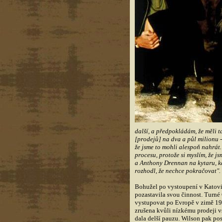
další, a předpokládám, že měli t
[prodejů] na dva a půl milionu -
že jsme to mohli alespoň nahrát.
procesu, protože si myslím, že j
a Anthony Drennan na kytaru, kaž
rozhodl, že nechce pokračovat".
Bohužel po vystoupení v Katovic
pozastavila svou činnost. Turné 
vystupovat po Evropě v zimě 199
zrušena kvůli nízkému prodeji v
dala delší pauzu. Wilson pak pos