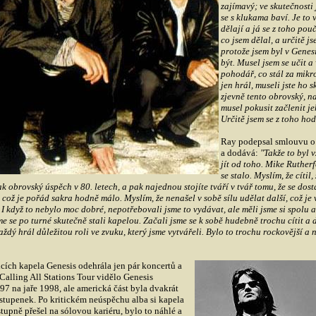
zajímavý; ve skutečnosti j
se s klukama baví. Je to v
dělají a já se z toho pou
co jsem dělal, a určitě j
protože jsem byl v Genesis
být. Musel jsem se učit a
pohodář, co stál za mikr
jen hrál, museli jste ho 
zjevně tento obrovský, na
musel pokusit začlenit j
Určitě jsem se z toho hod
Ray podepsal smlouvu o 
a dodává:
"Takže to byl 
jít od toho. Mike Rutherf
se stalo. Myslím, že cítil
ak obrovský úspěch v 80. letech, a pak najednou stojíte tváří v tvář tomu, že se dos
 což je pořád sakra hodně málo. Myslím, že nenašel v sobě sílu udělat další, což je 
 I když to nebylo moc dobré, nepotřebovali jsme to vydávat, ale měli jsme si spolu
sme se po turné skutečně stali kapelou. Začali jsme se k sobě hudebně trochu cítit a
dý hrál důležitou roli ve zvuku, který jsme vytvářeli. Bylo to trochu rockovější a n
ích kapela Genesis odehrála jen pár koncertů a
Calling All Stations Tour vidělo Genesis
7 na jaře 1998, ale americká část byla dvakrát
stupenek. Po kritickém neúspěchu alba si kapela
tupně přešel na sólovou kariéru, bylo to náhlé a