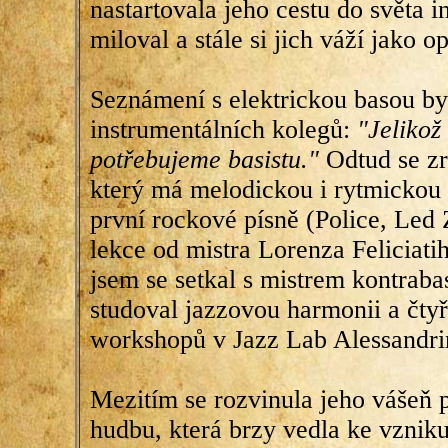
nastartovala jeho cestu do světa i
miloval a stále si jich váží jako 
Seznámení s elektrickou basou by
instrumentálních kolegů:
"Jelikož 
potřebujeme basistu."
Odtud se zro
který má melodickou i rytmickou 
první rockové písně (Police, Led 
lekce od mistra Lorenza Feliciatih
jsem se setkal s mistrem kontrab
studoval jazzovou harmonii a čtyř
workshopů v Jazz Lab Alessandri
Mezitím se rozvinula jeho vášeň p
hudbu, která brzy vedla ke vzniku