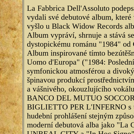
La Fabbrica Dell'Assoluto podep
vydali své debutové album, které 
vyšlo u Black Widow Records a
Album vypráví, shrnuje a stává 
dystopickému románu "1984" od 
Album inspirované tímto bezútě
Uomo d'Europa" ("1984: Posledn
symfonickou atmosférou a divoký
špinavou produkcí prostřednictvím 
a vášnivého, okouzlujícího vokál
BANCO DEL MUTUO SOCCORS
BIGLIETTO PER L'INFERNO s t
hudební prohlášení stejným způsob
moderní debutová alba jako "La C
UNREAL CITY a "In Hoc Sign