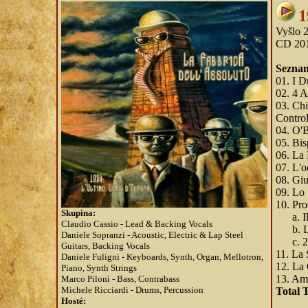
1
Vyšlo 
CD 201
Seznam
01. I D
02. 4 A
03. Chi
Control
04. O'B
05. Bis
06. La 
07. L'o
08. Giu
09. Lo
10. Pr
Skupina:
a. Il 
Claudio Cassio - Lead & Backing Vocals
b. La
Daniele Sopranzi - Acoustic, Electric & Lap Steel
c. 2
Guitars, Backing Vocals
11. La 
Daniele Fuligni - Keyboards, Synth, Organ, Mellotron,
12. La
Piano, Synth Strings
13. Ama
Marco Piloni - Bass, Contrabass
Michele Ricciardi - Drums, Percussion
Total 
Hosté: