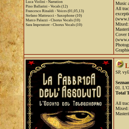
Luca Violini - Narration
Music a
Pino Ballarini - Vocals (12)
All tra
Francesco Rinaldi - Voices (01,05,13)
excepti
Stefano Matteucci - Saxophone (10)
(www.f
Marco Palazzi - Chorus Vocals (10)
Mixed: 
Sara Imperatore - Chorus Vocals (10)
Masteri
Cover 
(www.ce
Photog
Graphi
L
SP, vyš
Seznam
01. L'
Total 
All tra
Mixed: 
Masteri