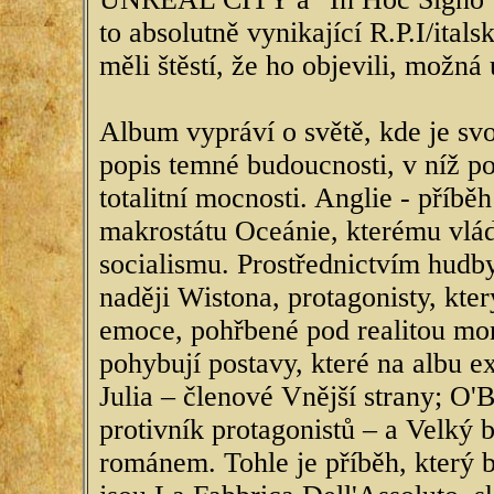
to absolutně vynikající R.P.I/ital
měli štěstí, že ho objevili, možná
Album vypráví o světě, kde je svo
popis temné budoucnosti, v níž po
totalitní mocnosti. Anglie - příbě
makrostátu Oceánie, kterému vlád
socialismu. Prostřednictvím hudb
naději Wistona, protagonisty, kter
emoce, pohřbené pod realitou mon
pohybují postavy, které na albu e
Julia – členové Vnější strany; O'B
protivník protagonistů – a Velký 
románem. Tohle je příběh, který b