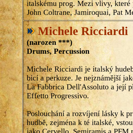
italskému prog. Mezi vlivy, které 
John Coltrane, Jamiroquai, Pat M
Michele Ricciardi
(narozen ***)
Drums, Percussion
Michele Ricciardi je italský hude
bicí a perkuze. Je nejznámější ja
La Fabbrica Dell'Assoluto a její
Effetto Progressivo.
Poslouchání a rozvíjení lásky k p
hudbě, zejména k té italské, vsto
jako Cervello, Semiramis a PFM n