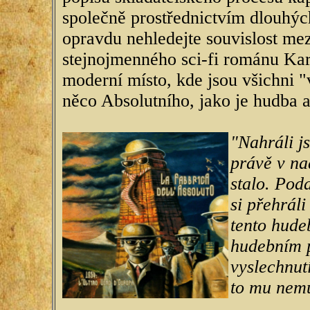
společně prostřednictvím dlouhýc
opravdu nehledejte souvislost m
stejnojmenného sci-fi románu Kar
moderní místo, kde jsou všichni "v
něco Absolutního, jako je hudba 
"Nahráli j
právě v nad
stalo. Pod
si přehrál
tento hude
hudebním 
vyslechnut
to mu nem