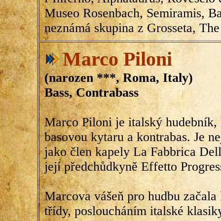
Museo Rosenbach, Semiramis, Bal
neznámá skupina z Grosseta, The
Marco Piloni
(narozen ***, Roma, Italy)
Bass, Contrabass
Marco Piloni je italský hudebník,
basovou kytaru a kontrabas. Je n
jako člen kapely La Fabbrica Dell
její předchůdkyně Effetto Progres
Marcova vášeň pro hudbu začala 
třídy, posloucháním italské klasik