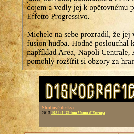
dojem a vedly jej k opětovnému p
Effetto Progressivo.
Michele na sebe prozradil, že jej
fusion hudba. Hodně poslouchal k
například Area, Napoli Centrale, 
pomohly rozšířit si obzory za hra
Studiové desky:
2015
1984: L'Ultimo Uomo d'Europa