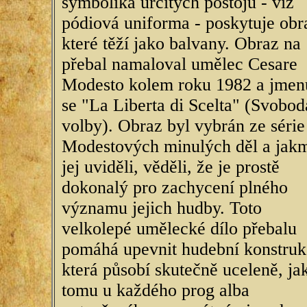
symbolika určitých postojů - viz
pódiová uniforma - poskytuje obr
které těží jako balvany. Obraz na
přebal namaloval umělec Cesare
Modesto kolem roku 1982 a jmen
se "La Liberta di Scelta" (Svobod
volby). Obraz byl vybrán ze série
Modestových minulých děl a jakm
jej uviděli, věděli, že je prostě
dokonalý pro zachycení plného
významu jejich hudby. Toto
velkolepé umělecké dílo přebalu
pomáhá upevnit hudební konstruk
která působí skutečně uceleně, jak
tomu u každého prog alba