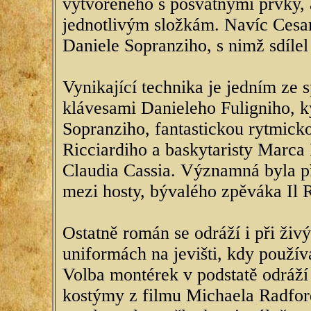
vytvořeného s posvátnými prvky, 
jednotlivým složkám. Navíc Cesa
Daniele Sopranziho, s nimž sdílel
Vynikající technika je jedním ze 
klávesami Danieleho Fuligniho, k
Sopranziho, fantastickou rytmick
Ricciardiho a baskytaristy Marca
Claudia Cassia. Významná byla př
mezi hosty, bývalého zpěváka Il 
Ostatně román se odráží i při živ
uniformách na jevišti, kdy použív
Volba montérek v podstatě odráž
kostýmy z filmu Michaela Radfor