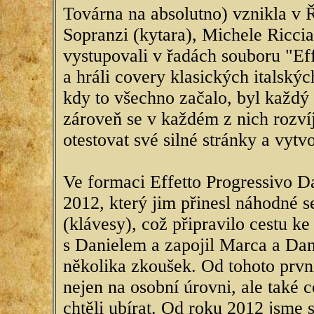
Továrna na absolutno) vznikla v 
Sopranzi (kytara), Michele Riccia
vystupovali v řadách souboru "Eff
a hráli covery klasických italský
kdy to všechno začalo, byl každý 
zároveň se v každém z nich rozvíj
otestovat své silné stránky a vytv
Ve formaci Effetto Progressivo D
2012, který jim přinesl náhodné 
(klávesy), což připravilo cestu k
s Danielem a zapojil Marca a Dan
několika zkoušek. Od tohoto první
nejen na osobní úrovni, ale také 
chtěli ubírat. Od roku 2012 jsme 