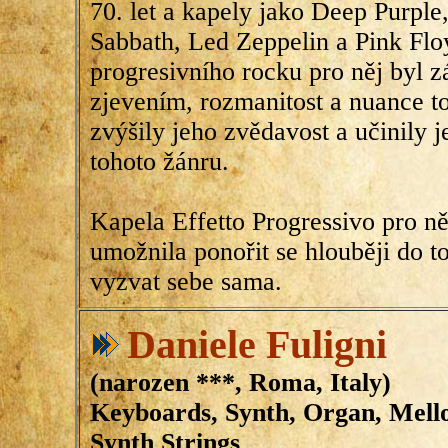
70. let a kapely jako Deep Purple
Sabbath, Led Zeppelin a Pink Flo
progresivního rocku pro něj byl 
zjevením, rozmanitost a nuance to
zvýšily jeho zvědavost a učinily j
tohoto žánru.
Kapela Effetto Progressivo pro ně
umožnila ponořit se hlouběji do to
vyzvat sebe sama.
Daniele Fuligni
(narozen ***, Roma, Italy)
Keyboards, Synth, Organ, Mello
Synth Strings