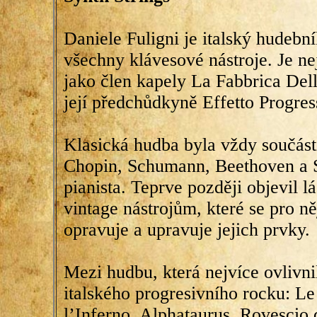
Daniele Fuligni je italský hudební
všechny klávesové nástroje. Je n
jako člen kapely La Fabbrica Dell
její předchůdkyně Effetto Progres
Klasická hudba byla vždy součástí
Chopin, Schumann, Beethoven a Sk
pianista. Teprve později objevil 
vintage nástrojům, které se pro něj
opravuje a upravuje jejich prvky.
Mezi hudbu, která nejvíce ovlivni
italského progresivního rocku: Le 
l’Inferno, Alphataurus, Rovescio 