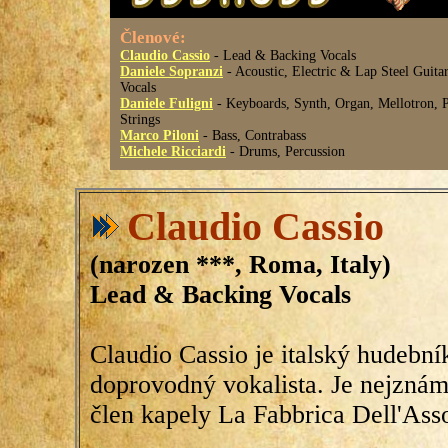
Členové:
Claudio Cassio
- Lead & Backing Vocals
Daniele Sopranzi
- Acoustic, Electric & Lap Steel Guita
Vocals
Daniele Fuligni
- Keyboards, Synth, Organ, Mellotron, 
Strings
Marco Piloni
- Bass, Contrabass
Michele Ricciardi
- Drums, Percussion
Claudio Cassio
(narozen ***, Roma, Italy)
Lead & Backing Vocals
Claudio Cassio je italský hudební
doprovodný vokalista. Je nejznám
člen kapely La Fabbrica Dell'Asso