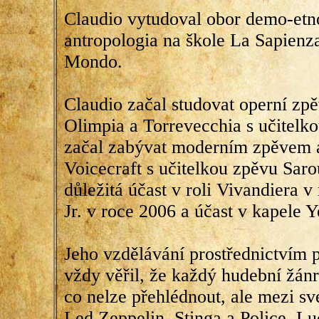
Claudio vytudoval obor demo-etn
antropologia na škole La Sapienza
Mondo.
Claudio začal studovat operní zp
Olimpia a Torrevecchia s učitelk
začal zabývat moderním zpěvem a
Voicecraft s učitelkou zpěvu Saro
důležitá účast v roli Vivandiera 
Jr. v roce 2006 a účast v kapele Y
Jeho vzdělávání prostřednictvím 
vždy věřil, že každý hudební žá
co nelze přehlédnout, ale mezi s
Led Zeppelin, Stinga a Police, L