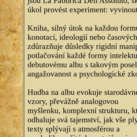
jsou La Fabbrica Dell'Assoluto, s
úkol provést experiment: vyvinout
Kniha, silný útok na každou form
konotací, ideologií nebo časových
zdůrazňuje důsledky rigidní mani
potlačování každé formy intelektu
debutovému albu s takovým posels
angažovanost a psychologické zk
Hudba na albu evokuje starodávn
vzory, převážně analogovou
myšlenku, komplexní strukturu, k
odhaluje svá tajemství, jak vše pl
texty splývají s atmosférou a