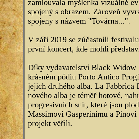
zamlouvala myšlenka vizuálně ev
spojený s obrazem. Zároveň vyvra
spojeny s názvem "Továrna...".
V září 2019 se zúčastnili festival
první koncert, kde mohli představ
Díky vydavatelství Black Widow R
krásném pódiu Porto Antico Progfe
jejich druhého alba. La Fabbrica D
nového alba je téměř hotové, nahr
progresivních suit, které jsou pl
Massimovi Gasperinimu a Pinovi P
projekt věřili.