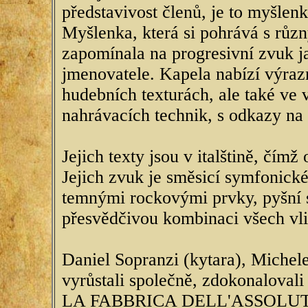
představivost členů, je to myšlen
Myšlenka, která si pohrává s různ
zapomínala na progresivní zvuk j
jmenovatele. Kapela nabízí výrazn
hudebních texturách, ale také ve
nahrávacích technik, s odkazy na
Jejich texty jsou v italštině, čímž
Jejich zvuk je směsicí symfonické
temnými rockovými prvky, pyšní s
přesvědčivou kombinaci všech vli
Daniel Sopranzi (kytara), Michele
vyrůstali společně, zdokonaloval
LA FABBRICA DELL'ASSOLUTO (a