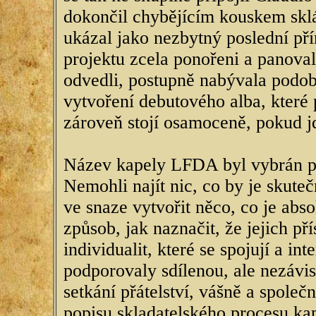
dokončil chybějícím kouskem sklá
ukázal jako nezbytný poslední pří
projektu zcela ponořeni a panoval
odvedli, postupně nabývala podoby
vytvoření debutového alba, které p
zároveň stojí osamoceně, pokud j
Název kapely LFDA byl vybrán p
Nemohli najít nic, co by je skuteč
ve snaze vytvořit něco, co je abs
způsob, jak naznačit, že jejich p
individualit, které se spojují a in
podporovaly sdílenou, ale nezávis
setkání přátelství, vášně a spole
popisu skladatelského procesu ka