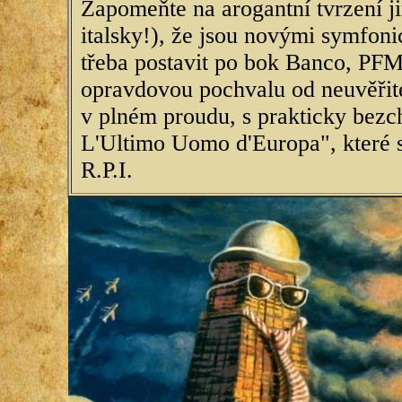
Zapomeňte na arogantní tvrzení ji
italsky!), že jsou novými symfon
třeba postavit po bok Banco, PFM
opravdovou pochvalu od neuvěřite
v plném proudu, s prakticky be
L'Ultimo Uomo d'Europa", které s
R.P.I.