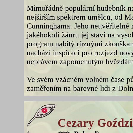
Mimořádně populární hudebník na m
nejširším spektrem umělců, od M
Cunninghama. Jeho neuvěřitelné 
jakéhokoli žánru jej staví na vys
program nabitý různými zkouškami
nachází inspiraci pro rozjezd nov
neprávem zapomenutým hvězdám 
Ve svém vzácném volném čase půs
zaměřením na barevné lidi z Dol
Cezary Goźdz