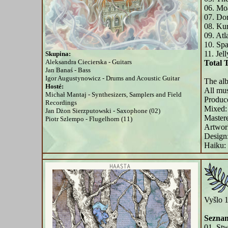
06. Mo
07. Do
08. Kur
09. Atl
10. Spa
11. Jell
Skupina:
Aleksandra Ciecierska - Guitars
Total 
Jan Banaś - Bass
Igor Augustynowicz - Drums and Acoustic Guitar
The al
Hosté:
All mus
Michał Mantaj - Synthesizers, Samplers and Field
Produc
Recordings
Mixed:
Jan Dżon Sierzputowski - Saxophone (02)
Mastere
Piotr Szlempo - Flugelhorn (11)
Artwor
Design
Haiku:
Vyšlo 1
Seznam
01. Stw