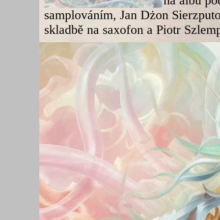
na albu po
samplováním, Jan Dżon Sierzputo
skladbě na saxofon a Piotr Szlemp