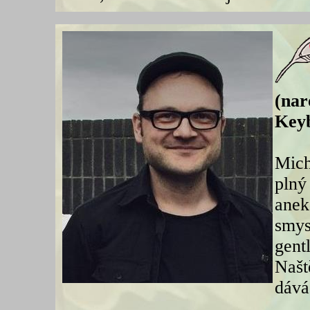
(nar
Keyb
Mich
plný
anek
smys
gent
Našt
dává