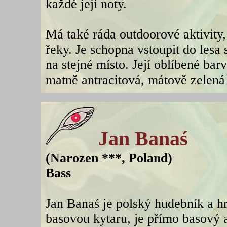
každé její noty.
Má také ráda outdoorové aktivity, 
řeky. Je schopna vstoupit do lesa
na stejné místo. Její oblíbené bar
matně antracitová, mátově zelená
Jan Banaś
(Narozen ***, Poland)
Bass
Jan Banaś je polský hudebník a h
basovou kytaru, je přímo basový a