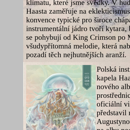
klimatu, které jsme svědky. V hud
Haasta zaměřuje na eklekticismus
konvence typické pro široce cháp
instrumentální jádro tvoří kytara,
se pohybují od King Crimson po 
všudypřítomná melodie, která nab
pozadí těch nejhutnějších aranží.
Polská ins
kapela Haas
nového al
prostředni
oficiální 
představil
Augustynow