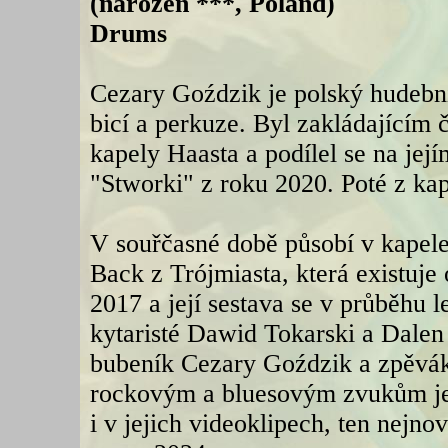
(narozen ***, Poland)
Drums
Cezary Goździk je polský hudební
bicí a perkuze. Byl zakládajícím
kapely Haasta a podílel se na jej
"Stworki" z roku 2020. Poté z kap
V souřčasné době působí v kapel
Back z Trójmiasta, která existuje
2017 a její sestava se v průběhu l
kytaristé Dawid Tokarski a Dalen
bubeník Cezary Goździk a zpěvák 
rockovým a bluesovým zvukům je 
i v jejich videoklipech, ten nejn