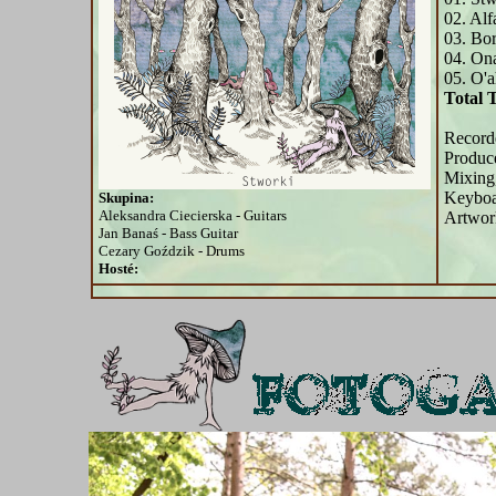
02. Alf
03. Bor
04. On
05. O'a
Total 
Record
Produc
Mixing
Keyboa
Skupina:
Aleksandra Ciecierska - Guitars
Artwor
Jan Banaś - Bass Guitar
Cezary Goździk - Drums
Hosté: