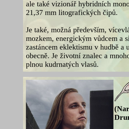
ale také vizionář hybridních mono
21,37 mm litografických čipů.
Je také, možná především, vícev
mozkem, energickým vůdcem a s
zastáncem eklektismu v hudbě a 
obecně. Je životní znalec a mnoho
plnou kudrnatých vlasů.
(Nar
Dru