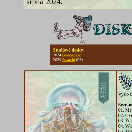
srpna 2024.
Studiové desky:
2024
Gyddanyzc
2020
Stworki
(EP)
Vyšlo 
Seznam
01. Ma
02. Gy
03. Żuk
04. Wi
05. Th