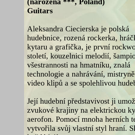
(narozena ***, Poland)
Guitars
Aleksandra Ciecierska je polská
hudebnice, rozená rockerka, hráč
kytaru a grafička, je první rock
století, kouzelnici melodií, šampi
všestrannosti na hmatníku, znalá
technologie a nahrávání, mistryně
video klipů a se spolehlivou hude
Její hudební představivost ji umo
zvukové krajiny na elektrickou ky
aerofon. Pomocí mnoha herních te
vytvořila svůj vlastní styl hraní. 