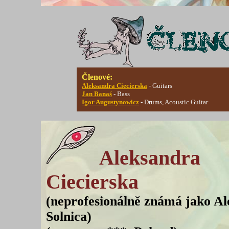
Členové:
Aleksandra Ciecierska
- Guitars
Jan Banaś
- Bass
Igor Augustynowicz
- Drums, Acoustic Guitar
Aleksandra
Ciecierska
(neprofesionálně známá jako A
Solnica)