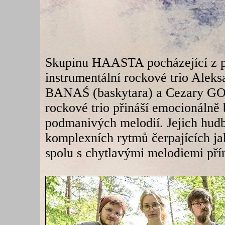
Skupinu HAASTA pocházející z po
instrumentální rockové trio Ale
BANAŚ (baskytara) a Cezary GOŹ
rockové trio přináší emocionálně
podmanivých melodií. Jejich hud
komplexních rytmů čerpajících ja
spolu s chytlavými melodiemi pří