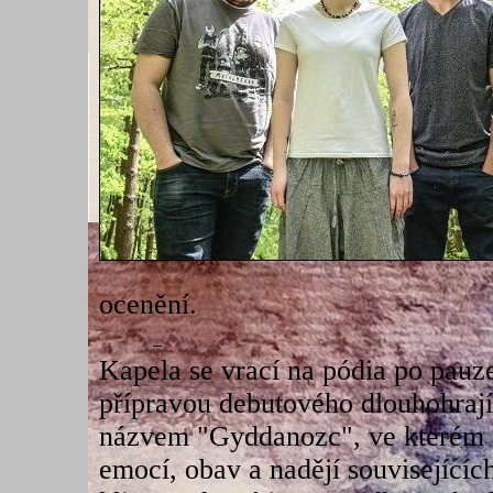
ocenění.
Kapela se vrací na pódia po pauz
přípravou debutového dlouhohrají
názvem "Gyddanozc", ve kterém 
emocí, obav a nadějí související