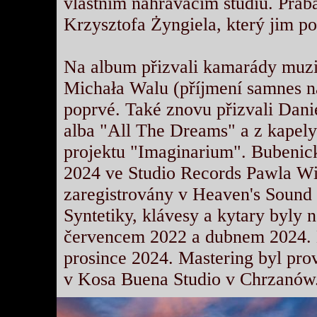
vlastním nahrávacím studiu. Přab
Krzysztofa Żyngiela, který jim po
Na album přizvali kamarády muzi
Michała Walu (příjmení samnes ná
poprvé. Také znovu přizvali Dani
alba "All The Dreams" a z kapely 
projektu "Imaginarium". Bubenick
2024 ve Studio Records Pawla Wi
zaregistrovány v Heaven's Sound 
Syntetiky, klávesy a kytary byly 
červencem 2022 a dubnem 2024. M
prosince 2024. Mastering byl pr
v Kosa Buena Studio v Chrzanów