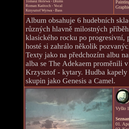
Tomasz Holewa - Drums
Paintin
Roman Kańtoch - Vocal
Graphi
Krzysztof Wyrwa - Bass
Album obsahuje 6 hudebních sklad
různých hlavně milostných příběh
klasického rocku po progresivní, 
hosté si zahrálo několik pozvaný
Texty jako na předchozím albu n
alba se The Adekaem proměnili v
Krzysztof - kytary. Hudba kapely
skupin jako Genesis a Camel.
Vyšlo 
Seznam
01. Apo