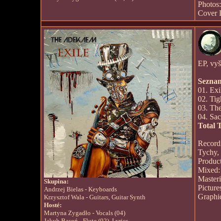
Photos
Cover 
EP, vyš
Seznam
01. Exi
02. Tig
03. The
04. Sa
Total 
Record
Tychy,
Produc
Mixed:
Master
Skupina:
Picture
Andrzej Bielas - Keyboards
Graphi
Krzysztof Wala - Guitars, Guitar Synth
Hosté:
Martyna Zygadło - Vocals (04)
Jakub Basoń - Flute (02), Lyrics