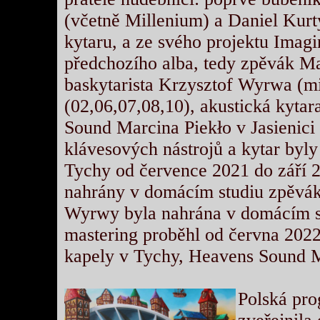
(včetně Millenium) a Daniel Kurt
kytaru, a ze svého projektu Imagi
předchozího alba, tedy zpěvák Ma
baskytarista Krzysztof Wyrwa (mi
(02,06,07,08,10), akustická kytar
Sound Marcina Piekło v Jasienici 
klávesových nástrojů a kytar byl
Tychy od července 2021 do září 
nahrány v domácím studiu zpěvák
Wyrwy byla nahrána v domácím st
mastering proběhl od června 202
kapely v Tychy, Heavens Sound M
Polská pr