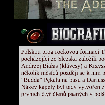
Polskou prog rockovou formaci 
pocházející ze Slezska založili 
Andrzej Białas (klávesy) a Krzysz
několik měsíců později se k nim p
"Budda" Pękała na basu a Dariusz
Název kapely byl tedy vytvořen z
prvních čtyř členů psaných v pol