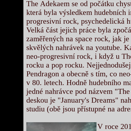
The Adekaem se od počátku chyst
která byla výsledkem hudebních i
progresivní rock, psychedelická h
Velká část jejich práce byla zpo
zaměřených na space rock, jak je
skvělých nahrávek na youtube. Ka
neo-progresivní rock, i když u T
rocku a pop rocku. Nejjednodušej
Pendragon a obecně s tím, co neo
v 80. letech. Hodně hudebního mat
jedné nahrávce pod názvem "The
deskou je "January's Dreams" na
studiu (obě jsou přístupné na ad
V roce 201