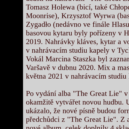
Tomasz Holewa (bicí, také Chłopc
Moonrise), Krzysztof Wyrwa (bas
Zygadło (nedávno ve finále Hlasu
basovou kytaru byly pořízeny v 
2019. Nahrávky kláves, kytar a v
v nahrávacím studiu kapely v Ty
Vokál Marcina Staszka byl zazn
Varšavě v dubnu 2020. Mix a mast
května 2021 v nahrávacím studiu
Po vydání alba "The Great Lie" 
okamžitě vytvářet novou hudbu. U
ukázalo, že nové písně budou form
předchůdci z "The Great Lie". Z a
nové album, celek doplnily 4 skl