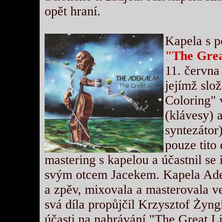
opět hraní.
Kapela s p
"The Grea
11. červn
jejímž slo
Coloring" 
(klávesy) 
syntezátor
pouze tito 
mastering s kapelou a účastnil se
svým otcem Jacekem. Kapela Adek
a zpěv, mixovala a masterovala v
svá díla propůjčil Krzysztof Żyng
účasti na nahrávání "The Great Li