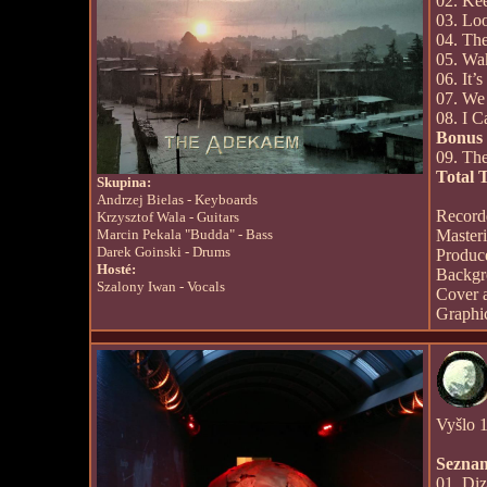
02. Ke
03. Loo
04. Th
05. Wa
06. It’
07. We
08. I C
Bonus
09. The
Total 
Skupina:
Andrzej Bielas - Keyboards
Record
Krzysztof Wala - Guitars
Marcin Pekala "Budda" - Bass
Master
Darek Goinski - Drums
Produc
Hosté:
Backgr
Szalony Iwan - Vocals
Cover 
Graphi
Vyšlo 1
Seznam
01. Diz