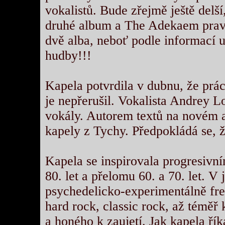
vokalistů. Bude zřejmě ještě delš
druhé album a The Adekaem prav
dvě alba, neboť podle informací 
hudby!!!
Kapela potvrdila v dubnu, že práce
je nepřerušil. Vokalista Andrey Lo
vokály. Autorem textů na novém a
kapely z Tychy. Předpokládá se, 
Kapela se inspirovala progresiv
80. let a přelomu 60. a 70. let. V
psychedelicko-experimentálně free
hard rock, classic rock, až témě
a honého k zaujetí. Jak kapela řík