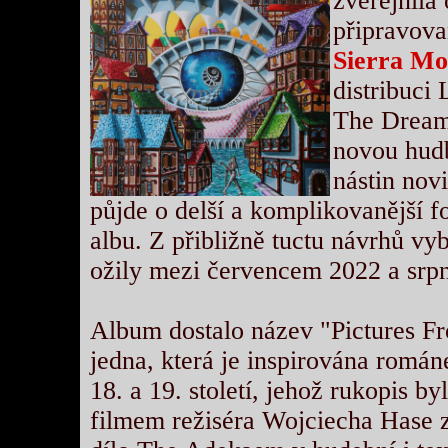
zveřejnila 
připravov
Sierra M
distribuci
The Dreams
novou hudb
nástin nov
půjde o delší a komplikovanější f
albu. Z přibližně tuctu návrhů vy
ožily mezi červencem 2022 a srp
Album dostalo název "Pictures Fr
jedna, která je inspirována rom
18. a 19. století, jehož rukopis 
filmem režiséra Wojciecha Hase z