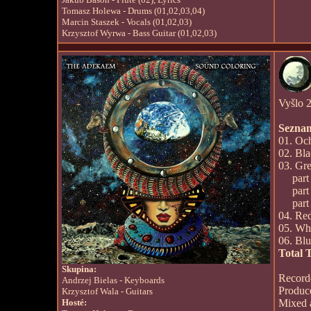
Tomasz Holewa - Drums (01,02,03,04)
Marcin Staszek - Vocals (01,02,03)
Krzysztof Wyrwa - Bass Guitar (01,02,03)
Vyšlo 
Seznam
01. Och
02. Bla
03. Gre
part 
part 
part 
04. Red
05. Whi
06. Blu
Total 
Skupina:
Record
Andrzej Bielas - Keyboards
Produ
Krzysztof Wala - Guitars
Hosté:
Mixed 