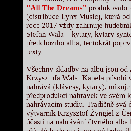
"All The Dreams"
produkovalo 
(distribuce Lynx Music), která o
roce 2017 vždy zahrnuje hudebník
Stefan Wala – kytary, kytary synt
předchozího alba, tentokrát popr
texty.
Všechny skladby na albu jsou od 
Krzysztofa Wala. Kapela působí 
nahrává (klávesy, kytary), mixuje
předprodukci nahrávek ve svém 
nahrávacím studiu. Tradičně svá dí
výtvarník Krzysztof Żyngiel z Č
účasti na nahrávání čtvrtého alba
přátelé hudebníci: poprvé bubení