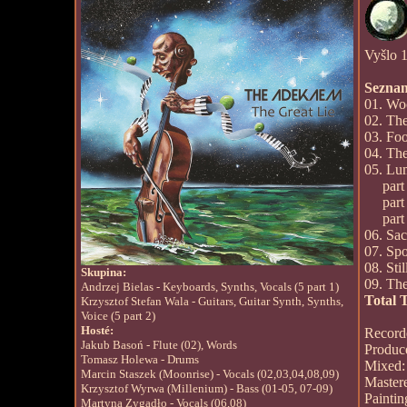
Vyšlo 1
Seznam
01. Wo
02. The
03. Fo
04. The
05. Lu
part 1
part 2
part 3
06. Sa
07. Sp
08. Sti
Skupina:
09. The
Andrzej Bielas - Keyboards, Synths, Vocals (5 part 1)
Total 
Krzysztof Stefan Wala - Guitars, Guitar Synth, Synths,
Voice (5 part 2)
Hosté:
Record
Jakub Basoń - Flute (02), Words
Produc
Tomasz Holewa - Drums
Mixed:
Marcin Staszek (Moonrise) - Vocals (02,03,04,08,09)
Master
Krzysztof Wyrwa (Millenium) - Bass (01-05, 07-09)
Paintin
Martyna Zygadło - Vocals (06,08)