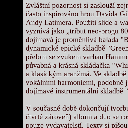
Zvláštní pozornost si zaslouží zej
často inspirováno hrou Davida Gi
Andy Latimera. Použití slide a w
vyznívá jako „tribut neo-progu 80
dojímavá je proměnlivá balada "Bl
dynamické epické skladbě "Green"
přelom se zvukem varhan Hammon
půvabná a krásná skládačka "Whi
a klasickým aranžmá. Ve skladbě 
vokálními harmoniemi, podobně j
dojímavé instrumentální skladbě 
V současné době dokončují tvorbu
čtvrté zároveň) album a duo se roz
pouze vydavatelstí. Texty si píšo