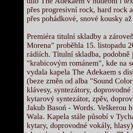
dílo The Adekaem v hudební i tex
přes progresivní rock, hard rock 
přes pohádkové, snové kousky až
Premiéra titulní skladby a zárove
Morena" proběhla 15. listopadu 
rádiích. Titulní skladba, podobně
"krabicovým románem", kde na se
vydala kapela The Adekaem s dis
(beze změn od alba "Sound Colori
klávesy, syntezátory, doprovodné
kytarový syntezátor, zpěv, dopro
Jakub Basoń - Words. Veškerou hu
Wala. Kapela stále působí v Tychá
kytary, doprovodné vokály, hlasy)