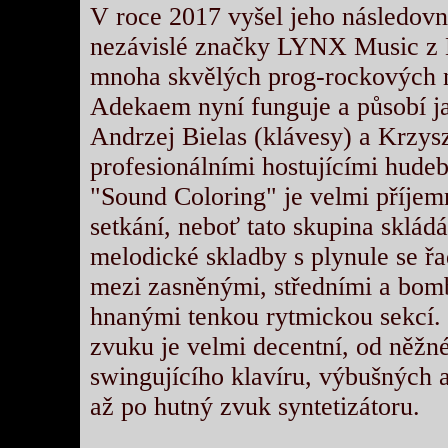
V roce 2017 vyšel jeho následo
nezávislé značky LYNX Music z 
mnoha skvělých prog-rockových 
Adekaem nyní funguje a působí ja
Andrzej Bielas (klávesy) a Krzys
profesionálními hostujícími hude
"Sound Coloring" je velmi příje
setkání, neboť tato skupina sklád
melodické skladby s plynule se ř
mezi zasněnými, středními a bom
hnanými tenkou rytmickou sekcí. 
zvuku je velmi decentní, od něžn
swingujícího klavíru, výbušných a
až po hutný zvuk syntetizátoru.