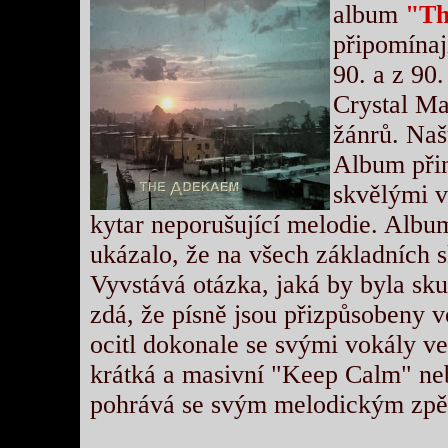
album
"Th
připomínaj
90. a z 90.
Crystal Ma
žánrů. Našt
Album přin
skvělými v
kytar neporušující melodie. Album
ukázalo, že na všech základních s
Vyvstává otázka, jaká by byla sku
zdá, že písně jsou přizpůsobeny v
ocitl dokonale se svými vokály v
krátká a masivní "Keep Calm" neb
pohrává se svým melodickým zpěv