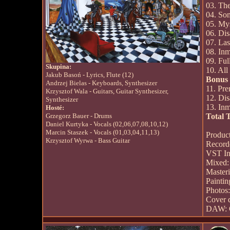
03. Th
04. So
05. My
06. Dis
07. Las
08. Inm
09. Ful
Skupina:
10. All
Jakub Basoń - Lyrics, Flute (12)
Bonus 
Andrzej Bielas - Keyboards, Synthesizer
11. Pre
Krzysztof Wala - Guitars, Guitar Synthesizer,
12. Dis
Synthesizer
13. Inm
Hosté:
Grzegorz Bauer - Drums
Total 
Daniel Kurtyka - Vocals (02,06,07,08,10,12)
Marcin Staszek - Vocals (01,03,04,11,13)
Produc
Krzysztof Wyrwa - Bass Guitar
Record
VST Ins
Mixed:
Master
Paintin
Photos
Cover 
DAW: C