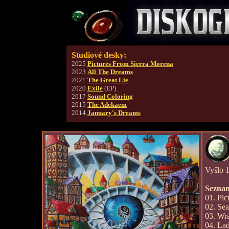
Studiové desky:
2025
Pictures From Sierra Morena
2023
All The Dreams
2021
The Great Lie
2020
Exile
(EP)
2017
Sound Coloring
2015
The Adekaem
2014
January's Dreams
Vyšlo 
Seznam
01. Pic
02. Sea
03. Wra
04. La