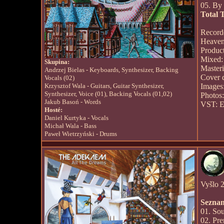
05. By
Total 
Record
Heaven
Produc
Mixed:
Skupina:
Master
Andrzej Bielas - Keyboards, Synthesizer, Backing
Cover 
Vocals (02)
Krzysztof Wala - Guitars, Guitar Synthesizer,
Images:
Synthesizer, Voice (01), Backing Vocals (01,02)
Photos
Jakub Basoń - Words
VST: Ea
Hosté:
Daniel Kurtyka - Vocals
Michał Wala - Bass
Paweł Wietrzyński - Drums
Vyšlo 2
Seznam
01. Sou
02. Pre