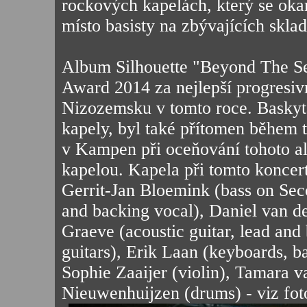
rockových kapelách, který se oka
místo basisty na zbývajících sk
Album Silhouette "Beyond The S
Award 2014 za nejlepší progresiv
Nizozemsku v tomto roce. Baskyta
kapely, byl také přítomen během t
v Kampen při oceňování tohoto al
kapelou. Kapela při tomto koncert
Gerrit-Jan Bloemink (bass on Se
and backing vocal), Daniel van de
Graeve (acoustic guitar, lead and 
guitars), Erik Laan (keyboards, b
Sophie Zaaijer (violin), Tamara v
Nieuwenhuijzen (drums) - viz fot