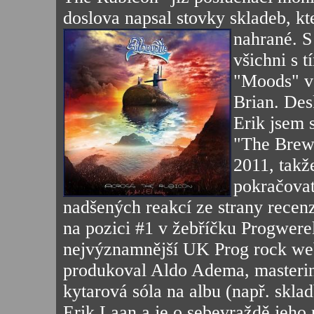
doslova napsal stovky skladeb, k
nahrané. S
všichni s 
"Moods" vš
Brian. Des
Erik jsem 
"The Brewe
2011, takž
pokračovat
nadšených reakcí ze strany recen
na pozici #1 v žebříčku Progwere
nejvýznamnější UK Prog rock web
produkoval Aldo Adema, masterin
kytarová sóla na albu (např. skla
Erik Laan a je o sebevraždě jeho 