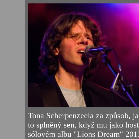
Tona Scherpenzeela za způsob, j
to splněný sen, když mu jako hos
sólovém albu "Lions Dream" 2013..