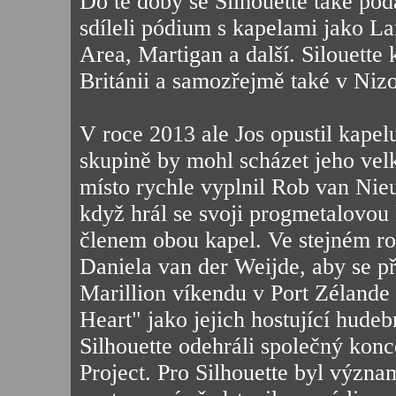
Do té doby se Silhouette také poda
sdíleli pódium s kapelami jako L
Area, Martigan a další. Silouette
Británii a samozřejmě také v Ni
V roce 2013 ale Jos opustil kapel
skupině by mohl scházet jeho velk
místo rychle vyplnil Rob van Nieu
když hrál se svoji progmetalovou
členem obou kapel. Ve stejném ro
Daniela van der Weijde, aby se při
Marillion víkendu v Port Zélande 
Heart" jako jejich hostující hude
Silhouette odehráli společný kon
Project. Pro Silhouette byl význ