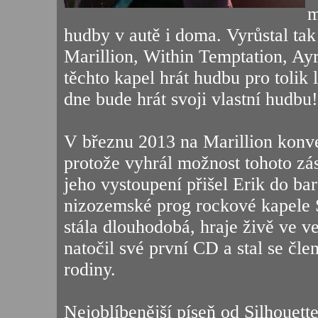
m
hudby v autě i doma. Vyrůstal ta
Marillion, Within Temptation, Ay
těchto kapel hrát hudbu pro tolik l
dne bude hrát svoji vlastní hudbu!
V březnu 2013 na Marillion konve
protože vyhrál možnost tohoto zás
jeho vystoupení přišel Erik do ba
nizozemské prog rockové kapele S
stála dlouhodobá, hraje živě ve v
natočil své první CD a stal se čl
rodiny.
Nejoblíbenější píseň od Silhouett