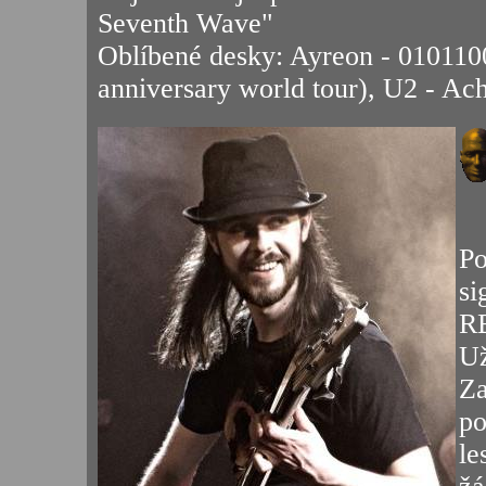
Seventh Wave"
Oblíbené desky: Ayreon - 010110
anniversary world tour), U2 - Ac
P
si
R
Už
Za
po
le