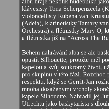
albu hraje několik hudebníků jako
klávesisty Tona Scherpenzeela (
violoncellisty Rubena van Kruist
(Adeia), klarinetistky Tamary va
Orchestra) a flétnistky Mary O, kt
a flétnistka již na "Across The R
Během nahrávání alba se ale bask
opustit Silhouette, protože měl p
kapelou a svůj soukromý život, u
pro skupinu v této fázi. Rozchod
respektu, když se Gerrit-Jan rozh
mnoha dosaženými vrcholy skonči
kapele Silhouette. Nahradil jej 
Utrechtu jako baskytarista s dlo