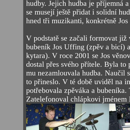
hudby. Jejich hudba je příjemná 
se musejí ještě přidat i solidní h
hned tři muzikanti, konkrétně Jos
V podstatě se začali formovat již
bubeník Jos Uffing (zpěv a bicí) 
kytara). V roce 2001 se Jos věnov
dostal přes svého přítele. Byla to 
mu nezamlouvala hudba. Naučil se 
to přineslo. V té době uviděl na in
potřebovala zpěváka a bubeníka. T
Zatelefonoval chlápkovi jménem 