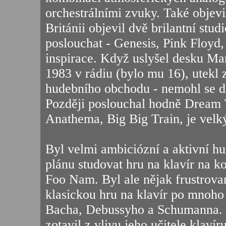
orchestrálními zvuky. Také objev
Británii objevil dvě brilantní stu
poslouchat - Genesis, Pink Floyd,
inspirace. Když uslyšel desku Mari
1983 v rádiu (bylo mu 16), utekl z
hudebního obchodu - nemohl se doč
Později poslouchal hodně Dream T
Anathema, Big Big Train, je velk
Byl velmi ambiciózní a aktivní h
plánu studovat hru na klavír na k
Foo Nam. Byl ale nějak frustrovan
klasickou hru na klavír po mnoho 
Bacha, Debussyho a Schumanna. T
zotavil z vlivu jeho učitele klaví