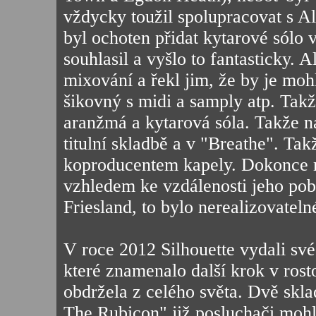
vždycky toužil spolupracovat s Ald
byl ochoten přidat kytarové sólo
souhlasil a vyšlo to fantasticky. 
mixování a řekl jim, že by je moh
šikovný s midi a samply atp. Takž
aranžmá a kytarová sóla. Takže na 
titulní skladbě a v "Breathe". Tak
koproducentem kapely. Dokonce mu
vzhledem ke vzdálenosti jeho pob
Friesland, to bylo nerealizovateln
V roce 2012 Silhouette vydali své
které znamenalo další krok v rost
obdržela z celého světa. Dvě skl
The Rubicon" již posluchači mohli 