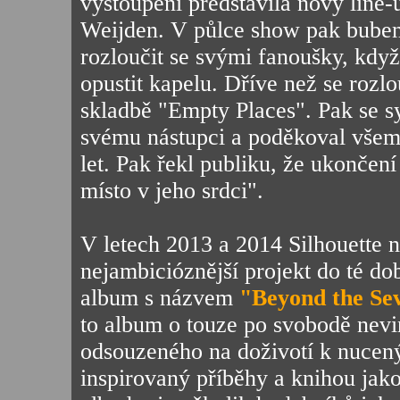
vystoupení představila nový line-
Weijden. V půlce show pak bubeník
rozloučit se svými fanoušky, když
opustit kapelu. Dříve než se rozlo
skladbě "Empty Places". Pak se s
svému nástupci a poděkoval všem 
let. Pak řekl publiku, že ukončen
místo v jeho srdci".
V letech 2013 a 2014 Silhouette n
nejambicióznější projekt do té do
album s názvem
"Beyond the Se
to album o touze po svobodě nev
odsouzeného na doživotí k nuce
inspirovaný příběhy a knihou jako