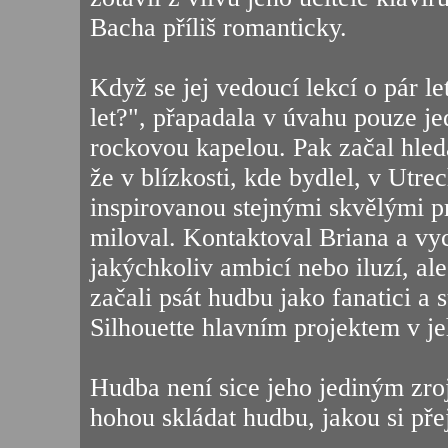
Bacha příliš romanticky.
Když se jej vedoucí lekcí o pár le
let?", přapadala v úvahu pouze jed
rockovou kapelou. Pak začal hleda
že v blízkosti, kde bydlel, v Utre
inspirovanou stejnými skvělými p
miloval. Kontaktoval Briana a vycí
jakýchkoliv ambicí nebo iluzí, ale
začali psát hudbu jako fanatici a s
Silhouette hlavním projektem v je
Hudba není sice jeho jediným zro
hohou skládat hudbu, jakou si př