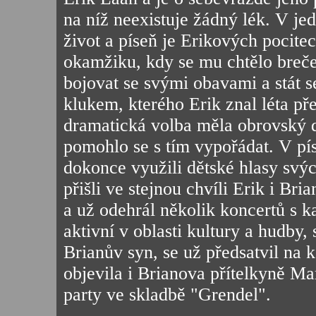
na níž neexistuje žádný lék. V j
život a píseň je Erikových pocitec
okamžiku, kdy se mu chtělo breče
bojovat se svými obavami a stát 
klukem, kterého Erik znal léta p
dramatická volba měla obrovský d
pomohlo se s tím vypořádat. V p
dokonce využili dětské hlasy svýc
přišli ve stejnou chvíli Erik i Bri
a už odehrál několik koncertů s k
aktivní v oblasti kultury a hudby,
Brianův syn, se už předsatvil na 
objevila i Brianova přítelkyně Ma
party ve skladbě "Grendel".