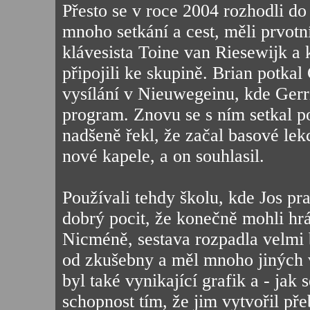
Přesto se v roce 2004 rozhodli do 
mnoho setkání a cest, měli prvotn
klávesista Toine van Riesewijk a
připojili ke skupině. Brian potka
vysílání v Nieuwegeinu, kde Ger
program. Znovu se s ním setkal p
nadšeně řekl, že začal basové lekc
nové kapele, a on souhlasil.
Používali tehdy školu, kde Jos pr
dobrý pocit, že konečně mohli hrá
Nicméně, sestava rozpadla velmi 
od zkušebny a měl mnoho jiných vě
byl také vynikající grafik a - jak 
schopnost tím, že jim vytvořil pře