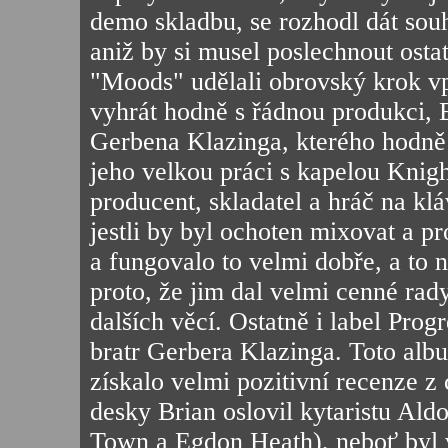
demo skladbu, se rozhodl dát sou
aniž by si musel poslechnout osta
"Moods" udělali obrovský krok vp
vyhrát hodně s řádnou produkci, 
Gerbena Klazinga, kterého hodně
jeho velkou práci s kapelou Knig
producent, skladatel a hráč na kláv
jestli by byl ochoten mixovat a pr
a fungovalo to velmi dobře, a to 
proto, že jim dal velmi cenné rady
dalších věcí. Ostatně i label Pro
bratr Gerbera Klazinga. Toto albu
získalo velmi pozitivní recenze 
desky Brian oslovil kytaristu A
Town a Egdon Heath), neboť byl