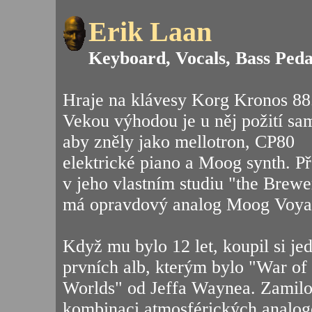
Erik Laan
Keyboard, Vocals, Bass Peda
Hraje na klávesy Korg Kronos 88
Vekou výhodou je u něj požití sa
aby zněly jako mellotron, CP80
elektrické piano a Moog synth. Př
v jeho vlastním studiu "the Brewe
má opravdový analog Moog Voya
Když mu bylo 12 let, koupil si je
prvních alb, kterým bylo "War of 
Worlds" od Jeffa Waynea. Zamilo
kombinaci atmosférických analog