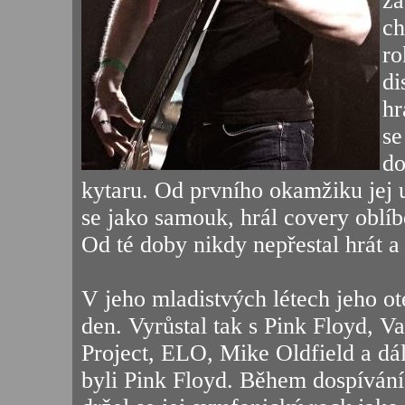
žá
ch
ro
di
hr
se
do
kytaru. Od prvního okamžiku jej u
se jako samouk, hrál covery oblíb
Od té doby nikdy nepřestal hrát a 
V jeho mladistvých létech jeho o
den. Vyrůstal tak s Pink Floyd, V
Project, ELO, Mike Oldfield a dálš
byli Pink Floyd. Během dospívání 