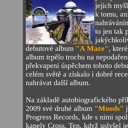
jejich myš
k tomu, an
nahráváním
to jen tak
jakýchkoli
debutové album
"A Maze"
, kter
album trpělo trochu na nepodařen
překvapeni úspěchem tohoto debut
celém světě a získalo i dobré rece
nahrávat další album.
Na základě autobiografického pří
2009 své druhé album
"Moods"
j
Progress Records, kde s nimi spol
kapely Cross. Ten, když uslyšel j