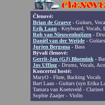
Členové:
Brian de Graeve
- Guitars, Voca
Erik Laan
- Keyboard, Vocals, 
Rob van Nieuwenhuijzen
- Dru
Daniël van der Weijde
- Guitar
Jurjen Bergsma
- Bass
Bývalí členové:
Gerrit-Jan (GJ) Bloemink
- Ba
Jos Uffing
- Drums, Vocals, Aco
Koncertní hosté:
MaryO - Flute, Backing Vocals
Bart Laan - Guitars (syn Erika L
Tamara van Koetsveld - Clarinet
Sophie Zaaijer - Violin