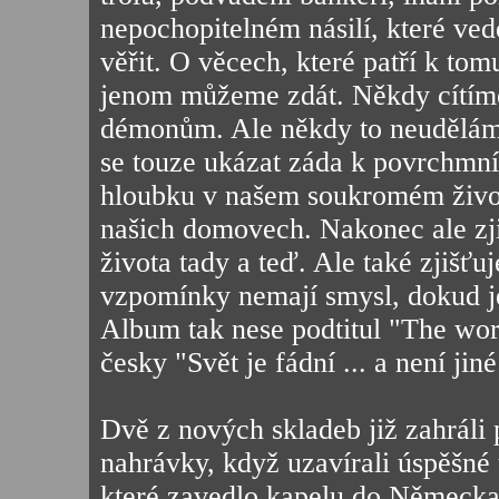
nepochopitelném násilí, které ve
věřit. O věcech, které patří k tom
jenom můžeme zdát. Někdy cítíme 
démonům. Ale někdy to neudělám
se touze ukázat záda k povrchmní
hloubku v našem soukromém život
našich domovech. Nakonec ale zji
života tady a teď. Ale také zjišťu
vzpomínky nemají smysl, dokud je
Album tak nese podtitul "The world 
česky "Svět je fádní ... a není jiné
Dvě z nových skladeb již zahrál
nahrávky, když uzavírali úspěšn
které zavedlo kapelu do Německa 