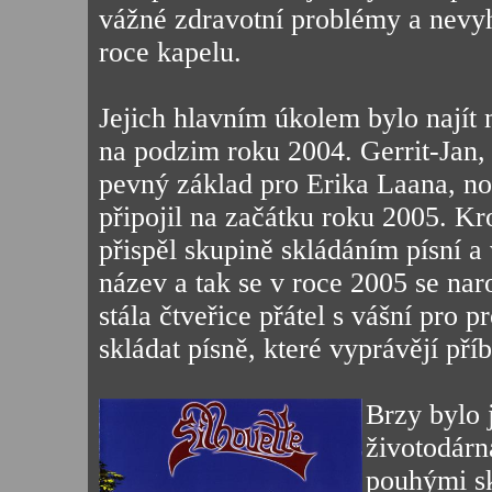
vážné zdravotní problémy a nevyh
roce kapelu.
Jejich hlavním úkolem bylo najít n
na podzim roku 2004. Gerrit-Jan, B
pevný základ pro Erika Laana, no
připojil na začátku roku 2005. Kr
přispěl skupině skládáním písní a
název a tak se v roce 2005 se nar
stála čtveřice přátel s vášní pro 
skládat písně, které vyprávějí pří
Brzy bylo j
životodárn
pouhými s