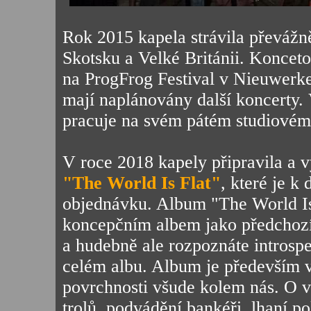
Rok 2015 kapela strávila převáž
Skotsku a Velké Británii. Konceto
na ProgFrog Festival v Nieuwerker
mají naplánovány další koncerty. 
pracuje na svém pátém studiovém
V roce 2018 kapely připravila a 
"The World Is Flat"
, které je k 
objednávku. Album "The World Is
koncepčním albem jako předchozí
a hudebně ale rozpoznáte introspe
celém albu. Album je především 
povrchnosti všude kolem nás. O v
trolů, podvádění bankéři, lhaní po