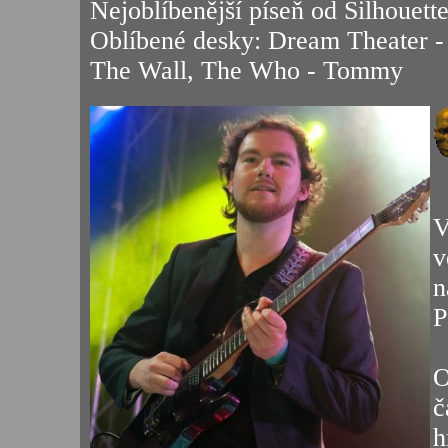
Nejoblíbenější píseň od Silhouette
Oblíbené desky: Dream Theater -
The Wall, The Who - Tommy
V
v
n
P
O
č
h