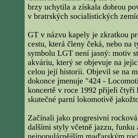
brzy uchytila a získala dobrou po
v bratrských socialistických zemí
GT v názvu kapely je zkratkou pr
cestu, která členy čeká, nebo na
symbolu LGT není jasný: motiv st
akváriu, který se objevuje na jej
celou její historii. Objevil se na
dokonce jmenuje "424 - Locomot
koncertě v roce 1992 přijeli čtyř
skutečné parní lokomotivě jakožt
Začínali jako progresivní rockov
dalšími styly včetně jazzu, funku
nejpopulárnějším maďarským roc