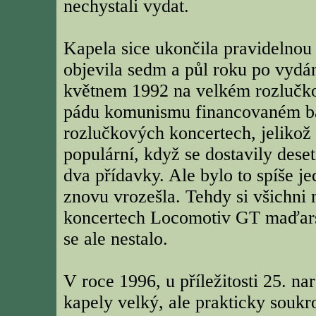
nechystali vydat.
Kapela sice ukončila pravidelnou
objevila sedm a půl roku po vydán
květnem 1992 na velkém rozlučko
pádu komunismu financovaném ban
rozlučkových koncertech, jelikož
populární, když se dostavily deseti
dva přídavky. Ale bylo to spíše j
znovu vrozešla. Tehdy si všichni 
koncertech Locomotiv GT maďars
se ale nestalo.
V roce 1996, u příležitosti 25. na
kapely velký, ale prakticky soukr