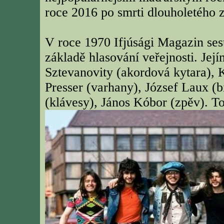
roce 2016 po smrti dlouholetého
V roce 1970 Ifjúsági Magazin ses
základě hlasování veřejnosti. Její
Sztevanovity (akordová kytara), 
Presser (varhany), József Laux (b
(klávesy), János Kóbor (zpěv). To