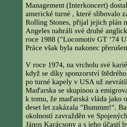
Management (Interkoncert) dostali
americké turné , které slibovalo 
Rolling Stones, přijal jejich plán
Angeles nahráli své druhé anglic
roce 1988 ("Locomotiv GT ’74 U
Práce však byla nakonec přerušen
V roce 1974, na vrcholu své kariér
když se díky sponzorství štědr
po turné kapely v USA už nevrátil
Maďarska se skupinou a emigroval
k tomu, že maďarská vláda jako o
deset let zakázala "Bummm!". Bar
okolností zavražděn ve Spojených 
János Karácsony a s jeho účastí 