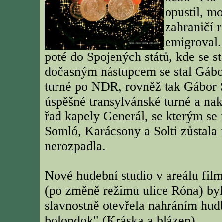
opustil, m
zahraničí 
emigroval.
poté do Spojených států, kde se s
dočasným nástupcem se stal Gábo
turné po NDR, rovněž tak Gábor 
úspěšné transylvánské turné a na
řad kapely Generál, se kterým se f
Somló, Karácsony a Solti zůstala 
nerozpadla.
Nové hudební studio v areálu f
(po změně režimu ulice Róna) byl
slavnostně otevřela nahráním hud
bolondok" (Kráska a blázen).