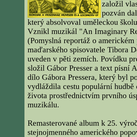
založil vl
pozván da
který absolvoval uměleckou školu
Vznikl muzikál "An Imaginary Re
(Pomyslná reportáž o americkém 
maďarského spisovatele Tibora Dé
uveden v pěti zemích. Povídku pr
složil Gábor Presser a text písní
dílo Gábora Pressera, který byl p
vydláždila cestu populární hudbě
života prostřednictvím prvního 
muzikálu.
Remasterované album k 25. výročí
stejnojmenného amerického popov