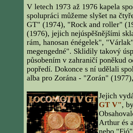
V letech 1973 až 1976 kapela spo
spolupráci můžeme slyšet na čtyř
GT" (1974), "Rock and roller" (1
(1976), jejich nejúspěšnějšími sk
rám, hanosan énégelek", "Várlak
megengedné". Sklidily takový úsp
působením v zahraničí poněkud od
popředí. Dokonce s ní udělali spo
alba pro Zorána - "Zorán" (1977),
Jejich vyd
GT V"
, b
Obsahovalo
Arthur és 
nebo "Fió"