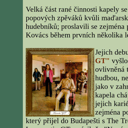
Velká část rané činnosti kapely s
popových zpěváků kvůli maďars
hudebníků; proslavili se zejména 
Kovács během prvních několika le
Jejich de
GT"
vyšlo 
ovlivněná 
hudbou, ne
jako v zah
kapela chá
jejich kar
zejména po
který přijel do Budapešti s The T