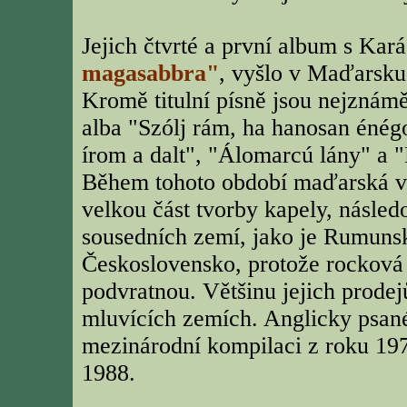
Jejich čtvrté a první album s Ka
magasabbra"
, vyšlo v Maďarsku
Kromě titulní písně jsou nejznámě
alba "Szólj rám, ha hanosan énég
írom a dalt", "Álomarcú lány" a "
Během tohoto období maďarská vl
velkou část tvorby kapely, násle
sousedních zemí, jako je Rumuns
Československo, protože rocková
podvratnou. Většinu jejich prodejů
mluvících zemích. Anglicky psan
mezinárodní kompilaci z roku 19
1988.