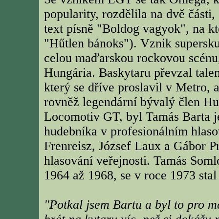
popularity, rozdělila na dvě část
text písně "Boldog vagyok", na k
"Hűtlen bánoks"). Vznik supersku
celou maďarskou rockovou scénu,
Hungária. Baskytaru převzal talen
který se dříve proslavil v Metro,
rovněž legendární bývalý člen Hun
Locomotiv GT, byl Tamás Barta jed
hudebníka v profesionálním hlasov
Frenreisz, József Laux a Gábor Pr
hlasování veřejnosti. Tamás Soml
1964 až 1968, se v roce 1973 sta
"Potkal jsem Bartu a byl to pro m