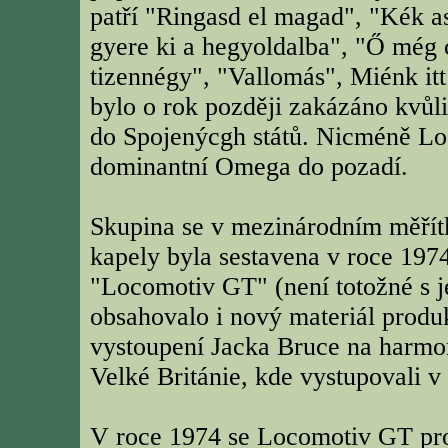
patří "Ringasd el magad", "Kék a
gyere ki a hegyoldalba", "Ő még 
tizennégy", "Vallomás", Miénk itt
bylo o rok později zakázáno kvůl
do Spojenýcgh států. Nicméně Lo
dominantní Omega do pozadí.
Skupina se v mezinárodním měřítku
kapely byla sestavena v roce 197
"Locomotiv GT" (není totožné s j
obsahovalo i nový materiál prod
vystoupení Jacka Bruce na harmo
Velké Británie, kde vystupovali v 
V roce 1974 se Locomotiv GT pros