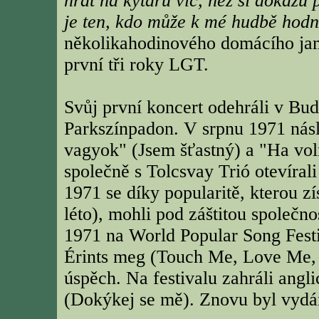
hrát na kytaru víc, než si dokážu 
je ten, kdo může k mé hudbě hodn
několikahodinového domácího jam 
první tři roky LGT.
Svůj první koncert odehráli v Bu
Parkszínpadon. V srpnu 1971 násl
vagyok" (Jsem šťastný) a "Ha vol
společně s Tolcsvay Trió otevíral
1971 se díky popularitě, kterou zí
léto), mohli pod záštitou společn
1971 na World Popular Song Festi
Érints meg (Touch Me, Love Me,
úspěch. Na festivalu zahráli angl
(Dokýkej se mě). Znovu byl vydán