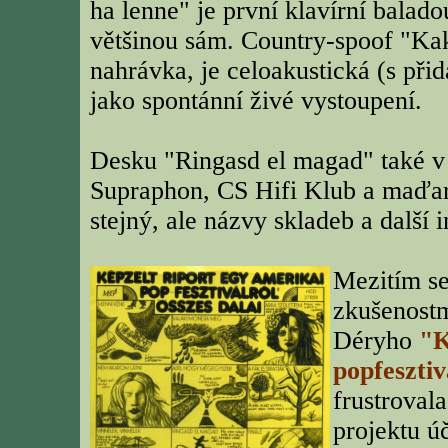
ha lenne" je první klavírní balad
většinou sám. Country-spoof "Ka
nahrávka, je celoakustická (s při
jako spontánní živé vystoupení.
Desku "Ringasd el magad" také v
Supraphon, CS Hifi Klub a maďar
stejný, ale názvy skladeb a další
Mezitím se
zkušenostm
Déryho
"K
popfesztiv
frustrovala
projektu ú