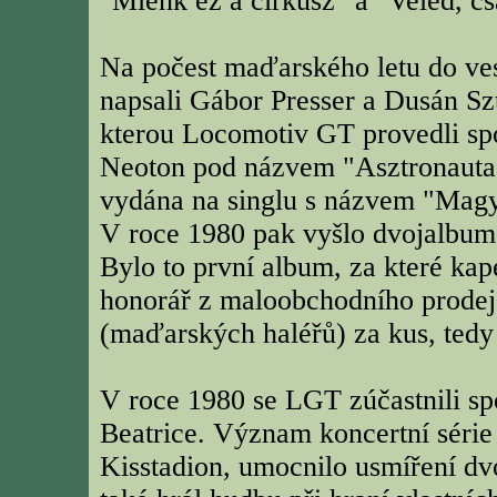
"Miénk ez a cirkusz" a "Veled, cs
Na počest maďarského letu do ve
napsali Gábor Presser a Dusán Sz
kterou Locomotiv GT provedli sp
Neoton pod názvem "Asztronauta"
vydána na singlu s názvem "Magy
V roce 1980 pak vyšlo dvojalbu
Bylo to první album, za které kap
honorář z maloobchodního prodeje,
(maďarských haléřů) za kus, tedy 
V roce 1980 se LGT zúčastnili s
Beatrice. Význam koncertní série 
Kisstadion, umocnilo usmíření dv