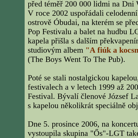
před téměř 200 000 lidmi na Dni 
V roce 2002 uspořádali celodenní
ostrově Óbudai, na kterém se před
Pop Festivalu a balet na hudbu L
kapela přišla s dalším překvapen
studiovým albem
"A fiúk a koc
(The Boys Went To The Pub).
Poté se stali nostalgickou kapelou
festivalech a v letech 1999 až 2
Festival. Bývalí členové József L
s kapelou několikrát speciálně obj
Dne 5. prosince 2006, na koncertu
vystoupila skupina "Ős"-LGT také