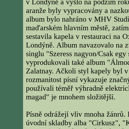
v Londýně a vyšlo na podzim rok
aranže byly vypracovány a nazko
album bylo nahráno v MHV Studi
maďarském hlavním městě, zatím
sestavila kapela v restauraci na O
Londýně. Album navazovalo na zv
singlu "Szeress nagyon/Csak egy 
vyprodukovali také album "Álmodj
Zalatnay. Ačkoli styl kapely byl v
rozmanitost písní vykazuje znač
používali téměř výhradně elektric
magad" je mnohem složitější.
Písně odrážejí vliv mnoha žánrů.
úvodní skladby alba "Cirkusz", "K