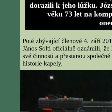
dorazili k jeho lůžku. Jó
věku 73 let na kom
one
Poté zbývající členové 4. září 20
János Solti oficiálně oznámili, 
své činnosti a přestanou společn
historie kapely.