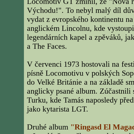
Locomotiv GT zmínil, že "Nová ro
Východu!". To nebyl malý díl dů
vydat z evropského kontinentu na
anglickém Lincolnu, kde vystoupil
legendárních kapel a zpěváků, ja
a The Faces.
V červenci 1973 hostovali na fest
písně Locomotivu v polských Sopo
do Velké Británie a na základě s
anglicky psané album. Zúčastnili 
Turku, kde Tamás naposledy před
jako kytarista LGT.
Druhé album
"Ringasd El Maga