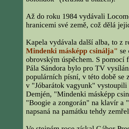
Až do roku 1984 vydávali Locomo
hranicemi své země, což dělá jej
Kapela vydávala další alba, to z
Mindenki másképp csinálja"
se 
obrovským úspěchem. S pomocí f
Pála Sándora bylo pro TV vysílá
populárních písní, v této době se 
v "Jóbarátok vagyunk" vystoupili
Demjén, "Mindenki másképp csin
"Boogie a zongorán" na klavír a "
napsaná na památku tehdy zemře
Ve stejném roce získal Gábor Pres