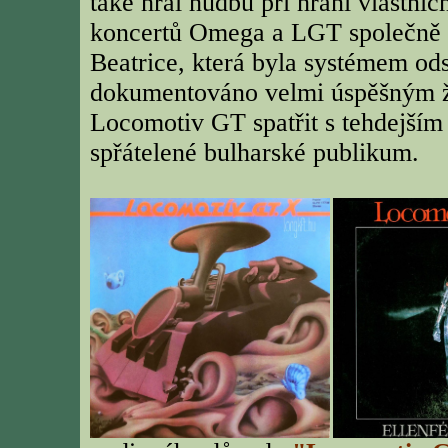
také hrál hudbu při hraní vlastní
koncertů Omega a LGT společně za
Beatrice, která byla systémem ods
dokumentováno velmi úspěšným ž
Locomotiv GT spatřit s tehdejším 
spřátelené bulharské publikum.