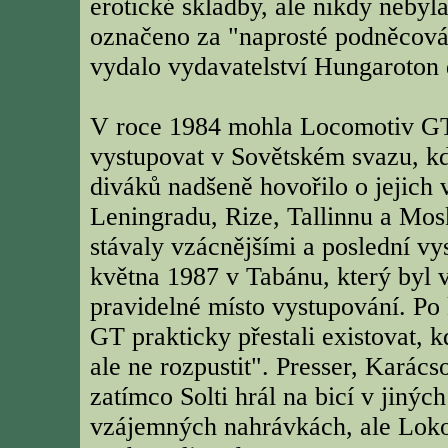
erotické skladby, ale nikdy nebyl
označeno za "naprosté podněcování
vydalo vydavatelství Hungaroton d
V roce 1984 mohla Locomotiv GT
vystupovat v Sovětském svazu, k
diváků nadšeně hovořilo o jejich 
Leningradu, Rize, Tallinnu a Mos
stávaly vzácnějšími a poslední vy
května 1987 v Tabánu, který byl
pravidelné místo vystupování. Po
GT prakticky přestali existovat, k
ale ne rozpustit". Presser, Karács
zatímco Solti hrál na bicí v jiný
vzájemných nahrávkách, ale Loko