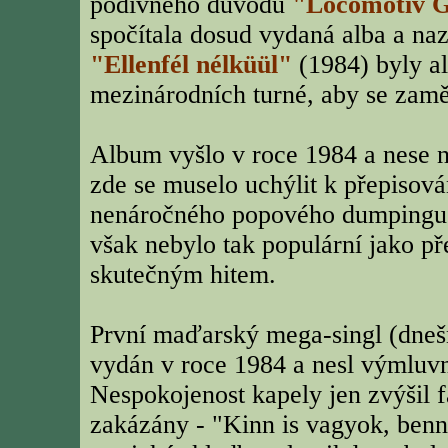
podivného důvodu
"Locomotiv 
spočítala dosud vydaná alba a naz
"Ellenfél nélküül"
(1984) byly al
mezinárodních turné, aby se zamě
Album vyšlo v roce 1984 a nese ná
zde se muselo uchýlit k přepisová
nenáročného popového dumpingu "
však nebylo tak populární jako př
skutečným hitem.
První maďarský mega-singl (dnešn
vydán v roce 1984 a nesl výmluvn
Nespokojenost kapely jen zvýšil f
zakázány - "Kinn is vagyok, benn 