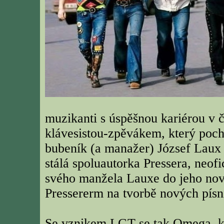
muzikanti s úspěšnou kariérou v 
klávesistou-zpěvákem, který poc
bubeník (a manažer) József Laux
stálá spoluautorka Pressera, neof
svého manžela Lauxe do jeho nové
Pressererm na tvorbě nových písn
Se vznikem LGT se tak Omega, k