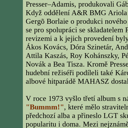
Presser–Adamis, produkovali Gábo
Když oddělení A&R BMG Ariola H
Gergõ Borlaie o produkci nového a
se pro spolupráci se skladatelem
revizemi a k jejich provedení byl
Ákos Kovács, Dóra Szinetár, Andr
Attila Kaszás, Roy Kohánszky, Pét
Novák a Bea Tisza. Kromě Presser
hudební režiséři podíleli také Ká
albové hitparádě MAHASZ dostal
V roce 1973 vyšlo třetí album s 
"Bummm!"
, které mělo stravite
předchozí alba a přineslo LGT sk
popularitu i doma. Mezi nejznáměj