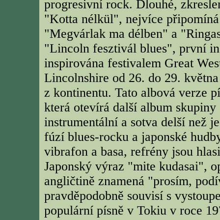
progresivní rock. Dlouhé, zkresle
"Kotta nélkül", nejvíce připomíná 
"Megvárlak ma délben" a "Ringas
"Lincoln fesztivál blues", první i
inspirována festivalem Great West
Lincolnshire od 26. do 29. květn
z kontinentu. Tato albová verze pí
která otevírá další album skupin
instrumentální a sotva delší než 
fúzí blues-rocku a japonské hudb
vibrafon a basa, refrény jsou hlasi
Japonský výraz "mite kudasai", op
angličtině znamená "prosím, podí
pravděpodobně souvisí s vystoup
populární písně v Tokiu v roce 1