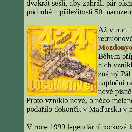
dvakrát sešli, aby zahráli pár pí
podruhé u příležitosti 50. naroz
Až v roce 
reunionov
Mozdonyo
Během příp
nich vznikl
známý Pál S
naplněni r
nové písně
Proto vzniklo nové, o něco melanch
podařilo dokončit v Maďarsku v na
V roce 1999 legendární rocková k