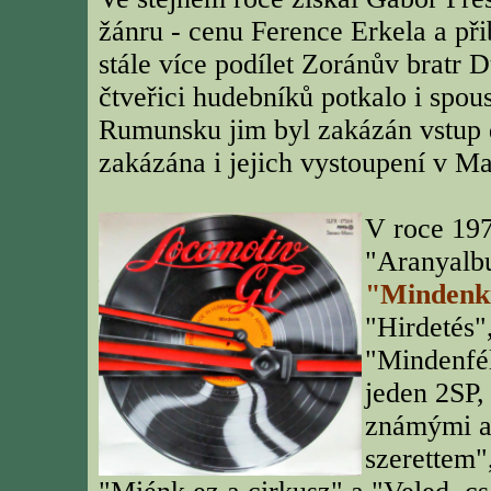
žánru - cenu Ference Erkela a přib
stále více podílet Zoránův bratr
čtveřici hudebníků potkalo i spou
Rumunsku jim byl zakázán vstup 
zakázána i jejich vystoupení v M
V roce 19
"Aranyalbu
"Mindenk
"Hirdetés"
"Mindenfél
jeden 2SP, 
známými a
szerettem"