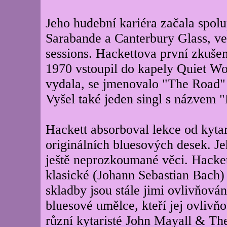
Jeho hudební kariéra začala spol
Sarabande a Canterbury Glass, ve 
sessions. Hackettova první zkušen
1970 vstoupil do kapely Quiet Wor
vydala, se jmenovalo "The Road"
Vyšel také jeden singl s názvem 
Hackett absorboval lekce od kytar
originálních bluesových desek. J
ještě neprozkoumané věci. Hacket
klasické (Johann Sebastian Bach)
skladby jsou stále jimi ovlivňován
bluesové umělce, kteří jej ovlivň
různí kytaristé John Mayall & The