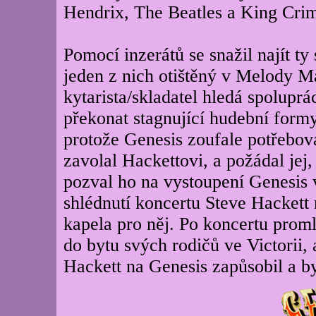
Hendrix, The Beatles a King Cri
Pomocí inzerátů se snažil najít ty
jeden z nich otištěný v Melody Ma
kytarista/skladatel hledá spoluprá
překonat stagnující hudební formy.
protože Genesis zoufale potřeboval
zavolal Hackettovi, a požádal jej,
pozval ho na vystoupení Genesis
shlédnutí koncertu Steve Hackett 
kapela pro něj. Po koncertu prom
do bytu svých rodičů ve Victorii,
Hackett na Genesis zapůsobil a byl