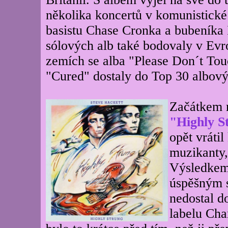
několika koncertů v komunistické
basistu Chase Cronka a bubeníka 
sólových alb také bodovaly v Evr
zemích se alba "Please Don´t Tou
"Cured" dostaly do Top 30 albový
Začátkem 
"Highly S
opět vrátil
muzikanty,
Výsledkem 
úspěšným s
nedostal do
labelu Cha