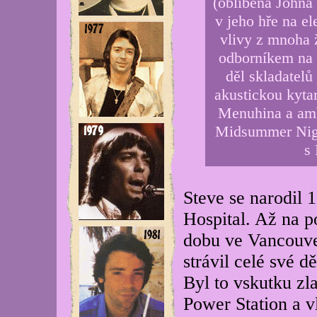
(oblíbená Johna
v jeho hře na el
vlivy z mnoha ž
odborníkem na s
děl skladatelů
akustickou kyta
Menuhina a ambi
Midsummer Nigh
s
Steve se narodil 
Hospital. Až na p
dobu ve Vancouve
strávil celé své d
Byl to vskutku zl
Power Station a v