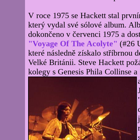
V roce 1975 se Hackett stal prvn
který vydal své sólové album. A
dokončeno v červenci 1975 a dos
"Voyage Of The Acolyte"
(#26 
které následně získalo stříbrnou 
Velké Británii. Steve Hackett pož
kolegy s Genesis Phila Collinse
a