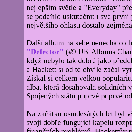
nejlepším světle a "Everyday" pře
se podařilo uskutečnit i své prvn
největšího ohlasu dostalo zejména
Další album na sebe nenechalo d
"Defector"
(#9 UK Albums Chart,
když nebylo tak dobré jako předch
a Hackett si od té chvíle začal vy
Získal si celkem velkou popularit
alba, která dosahovala solidních 
Spojených států poprvé poprvé od
Na začátku osmdesátých let byl v
svoji dobře fungující kapelu rozp
finančních problémů. Hackettův p