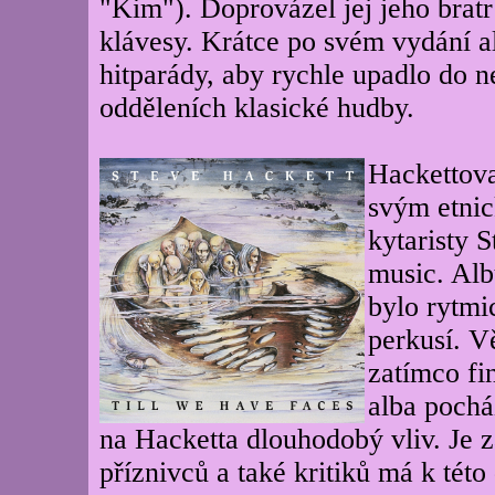
"Kim"). Doprovázel jej jeho brat
klávesy. Krátce po svém vydání al
hitparády, aby rychle upadlo do 
odděleních klasické hudby.
Hackettova
svým etni
kytaristy 
music. Al
bylo rytmi
perkusí. Vě
zatímco fi
alba pochá
na Hacketta dlouhodobý vliv. Je
příznivců a také kritiků má k tét