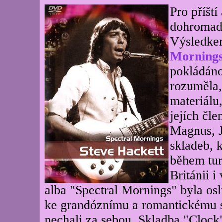
Pro příšt
dohromady
Výsledke
Morning
pokládáno
rozuměla,
materiálu
jejích čl
Magnus, J
skladeb, k
během tur
Británii i
alba "Spectral Mornings" byla os
ke grandóznímu a romantickému s
nechali za sebou. Skladba "Clock