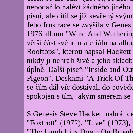
nepodařilo nalézt žádného jiného 
písní, ale cítil se již sevřený sv
Jeho frustrace se zvýšila v Genesi
1976 album "Wind And Wuthering"
větší část svého materiálu na albu
Rooftops", kterou napsal Hackett 
nikdy ji nehráli živě a jeho skla
úplně. Další píseň "Inside and Ou
Pigeon". Deskami "A Trick Of Th
se čím dál víc dostávali do pověd
spokojen s tím, jakým směrem se k
S Genesis Steve Hackett nahrál 
"Foxtrott" (1972), "Live" (1973)
"The Lamb Lies Down On Broadwa