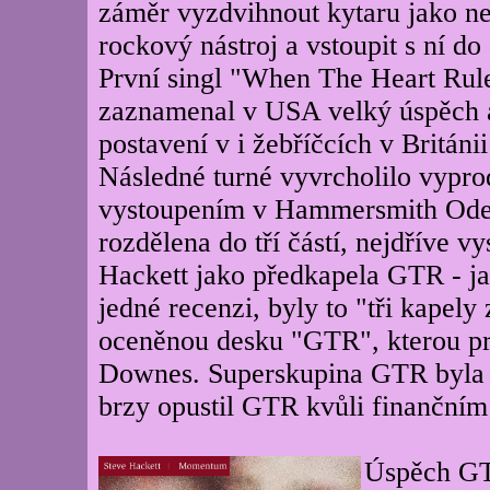
záměr vyzdvihnout kytaru jako nej
rockový nástroj a vstoupit s ní do
První singl "When The Heart Rul
zaznamenal v USA velký úspěch 
postavení v i žebříčcích v Británii
Následné turné vyvrcholilo vypr
vystoupením v Hammersmith Ode
rozdělena do tří částí, nejdříve v
Hackett jako předkapela GTR - ja
jedné recenzi, byly to "tři kapel
oceněnou desku "GTR", kterou p
Downes. Superskupina GTR byla v
brzy opustil GTR kvůli finanční
Úspěch GTR