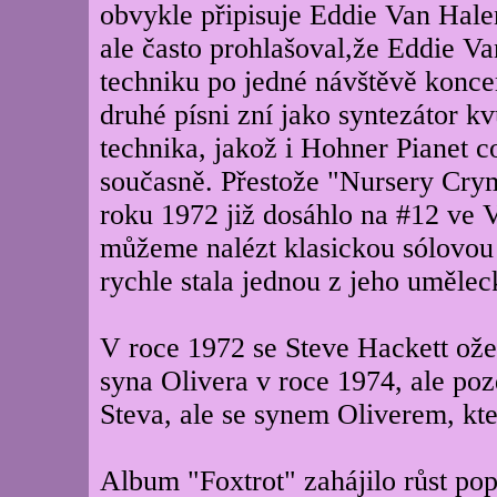
obvykle připisuje Eddie Van Hale
ale často prohlašoval,že Eddie Va
techniku po jedné návštěvě konce
druhé písni zní jako syntezátor kv
technika, jakož i Hohner Pianet 
současně. Přestože "Nursery Cry
roku 1972 již dosáhlo na #12 ve Ve
můžeme nalézt klasickou sólovou 
rychle stala jednou z jeho uměle
V roce 1972 se Steve Hackett ožen
syna Olivera v roce 1974, ale poz
Steva, ale se synem Oliverem, kt
Album "Foxtrot" zahájilo růst pop