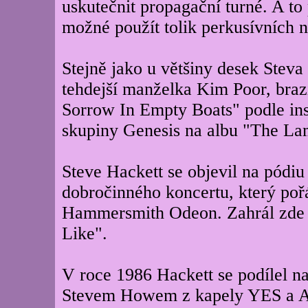
uskutečnit propagační turné. A to
možné použít tolik perkusívních n
Stejně jako u většiny desek Steva
tehdejší manželka Kim Poor, braz
Sorrow In Empty Boats" podle in
skupiny Genesis na albu "The L
Steve Hackett se objevil na pódiu
dobročinného koncertu, který poř
Hammersmith Odeon. Zahrál zde 
Like".
V roce 1986 Hackett se podílel n
Stevem Howem z kapely YES a AS