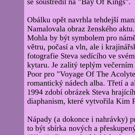
se soustředil na "Bay Of Kings".
Obálku opět navrhla tehdejší man
Namalovala obraz ženského aktu. S
Mohla by být symbolem pro náměty
větru, počasí a vln, ale i krajiná
fotografie Steva sedícího ve své
kytaru. Je zalitý teplým večerním
Poor pro "Voyage Of The Acolyte
romantický nádech alba. Třetí a a
1994 zdobí obrázek Steva hrajícíh
diaphanism, které vytvořila Kim 
Nápady (a dokonce i nahrávky) p
to být sbírka nových a přeskupen