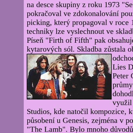
na desce skupiny z roku 1973 "S
pokračoval ve zdokonalování použ
picking, který propagoval v roc
techniky lze vyslechnout ve skla
Píseň "Firth of Fifth" pak obsah
kytarových sól. Skladba zůstala o
odch
Lies 
Peter 
průmys
dohodl
využil
Studios, kde natočil kompozice, 
působení u Genesis, zejména v po
"The Lamb". Bylo mnoho důvodů, 