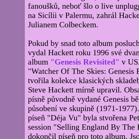
fanoušků, neboť šlo o live unplu
na Sicílii v Palermu, zahrál Hack
Julianem Colbeckem.
Pokud by snad toto album posluch
vydal Hackett roku 1996 své dvan
album
"Genesis Revisited"
v US
"Watcher Of The Skies: Genesis R
tvořila kolekce klasických skladeb
Steve Hackett mírně upravil. Obs
písně původně vydané Genesis b
působení ve skupině (1971-1977)
píseň "Déja Vu" byla stvořena P
session "Selling England By The 
dokončil píseň pro toto album. Js