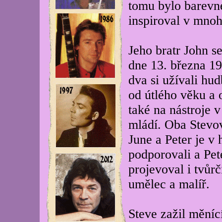
tomu bylo barevné
inspiroval v mnoh
Jeho bratr John se
dne 13. března 1
dva si užívali hu
od útlého věku a 
také na nástroje v
mládí. Oba Stevov
June a Peter je v
podporovali a Pet
projevoval i tvůrč
umělec a malíř.
Steve zažil měnící