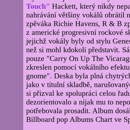
Touch"
Hackett, který nikdy nepa
nahrávání většiny vokálů obrátil 
zpěváka Richie Havens, R & B z
z americké progresivní rockové s
jejichž vokály byly od stylu Gene
než si mohl kdokoli představit. S
pouze "Carry On Up The Vicarage"
zkreslen pomocí vokálního efektu
gnome". Deska byla plná chytrých
jako v titulní skladbě, narušovan
si přizval ke spolupráci celou řa
dezorientovalo a nijak mu to nepo
potřebovala prosadit. Album dos
Billboard pop Albums Chart ve Sp