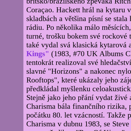
britsko/brazilského zpěváka Ritc
Coraçao. Hackett hrál na kytaru 
skladbách a většina písní se stala
rádiu. Po několika málo měsících, 
turné, trošku bokem své rockové 
také vydal svá klasická kytarová 
Kings"
(1983, #70 UK Albums Ch
tentokrát realizoval své hledačstv
slavné "Horizons" a nakonec nyl
Rooftops", které ukázaly jeho z
předkládal myšlenku celoakustick
Stejně jako jeho přání vydat živ
Charisma bála finančního rizika,
počátku 80. let vzácností. Takže 
Charisma v dubnu 1983, se Steve