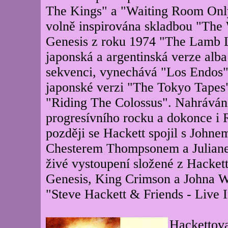
The Kings" a "Waiting Room Onl
volně inspirována skladbou "The 
Genesis z roku 1974 "The Lamb
japonská a argentinská verze alb
sekvenci, vynechává "Los Endos"
japonské verzi "The Tokyo Tapes"
"Riding The Colossus". Nahrávání
progresívního rocku a dokonce i 
později se Hackett spojil s Joh
Chesterem Thompsonem a Juliane
živé vystoupení složené z Hacket
Genesis, King Crimson a Johna We
"Steve Hackett & Friends - Live
Hackettova