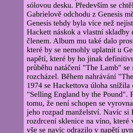
sólovou desku. Především se chtě
Gabrielově odchodu z Genesis mě
Genesis tehdy byla více než nejis
Hackett náskok a vlastní skladby 
členem. Album mu také dalo prost
které by se nemohly uplatnit u Gen
napětí, které by ho jinak definit
průběhu natáčení "The Lamb" se n
rozcházel. Během nahrávání "Th
1974 se Hackettova úloha snížila 
"Selling England by the Pound". 
tomu, že není schopen se vyrovn
jeho rozpad manželství. Navíc si
rozdrcení sklenice na víno, které
vše se navíc odrazilo v napětí uvn