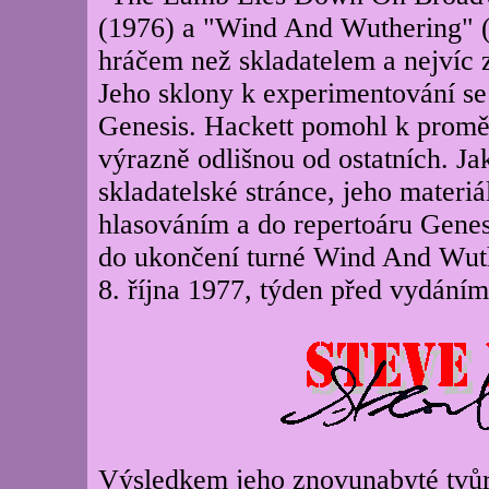
(1976) a "Wind And Wuthering" (1
hráčem než skladatelem a nejvíc 
Jeho sklony k experimentování se
Genesis. Hackett pomohl k promě
výrazně odlišnou od ostatních. Jak
skladatelské stránce, jeho materi
hlasováním a do repertoáru Genesi
do ukončení turné Wind And Wuth
8. října 1977, týden před vydání
Výsledkem jeho znovunabyté tvůr