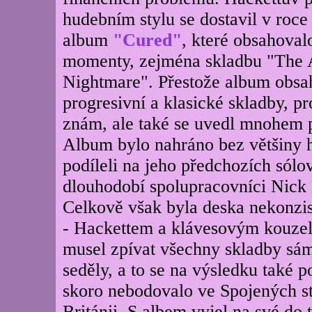
hudebním stylu se dostavil v roce
album
"Cured"
, které obsahoval
momenty, zejména skladbu "The 
Nightmare". Přestože album obsa
progresivní a klasické skladby, pr
znám, ale také se uvedl mnohem p
Album bylo nahráno bez většiny h
podíleli na jeho předchozích sól
dlouhodobí spolupracovníci Nick 
Celkově však byla deska nekonzis
- Hackettem a klávesovým kouze
musel zpívat všechny skladby sám
seděly, a to se na výsledku také 
skoro nebodovalo ve Spojených st
Británii. S albem vyjel na své do 