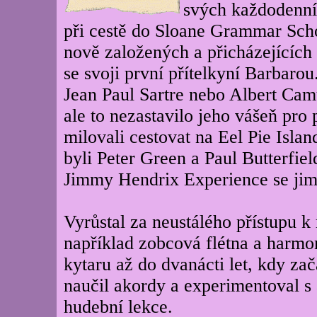
svých každodenní
při cestě do Sloane Grammar Schoo
nově založených a přicházejících 
se svoji první přítelkyní Barbarou
Jean Paul Sartre nebo Albert Camu
ale to nezastavilo jeho vášeň pro 
milovali cestovat na Eel Pie Isla
byli Peter Green a Paul Butterfie
Jimmy Hendrix Experience se jim s
Vyrůstal za neustálého přístupu k
například zobcová flétna a harmon
kytaru až do dvanácti let, kdy zača
naučil akordy a experimentoval s 
hudební lekce.