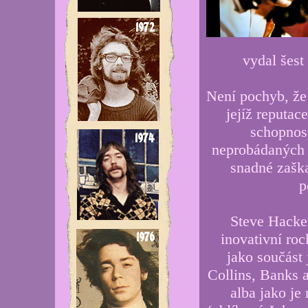
vydal šest
Není pochyb, že
jejíž reputace
schopnost
neprobádaných 
snadné zaška
p
Steve Hacket
inovativní ro
jako součást 
Collins, Banks 
alba jako je