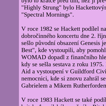
bylo to krátce před tím, než ji př
"Highly Strung" bylo Hackettový
"Spectral Mornings".
V roce 1982 se Hackett podílel na
dobročinného koncertu dne 2. ří
sešlo původní obsazení Genesis 
Best", kde vystoupili, aby pomohl
WOMAD dopadl z finančního hledis
kdy se sešla sestava z roku 1975.
Aid a vystoupení v Guildford Civ
nemocnici, kde si znovu zahrál s
Gabrielem a Mikem Rutherforde
V roce 1983 Hackett se také podíl