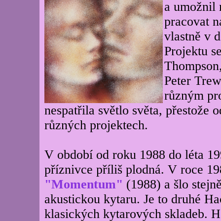
a umožnil 
pracovat n
vlastně v 
Projektu s
Thompson, 
Peter Trew
různým pr
nespatřila světlo světa, přestože 
různých projektech.
V období od roku 1988 do léta 1
příznivce příliš plodná. V roce 
"Momentum"
(1988) a šlo stejn
akustickou kytaru. Je to druhé Ha
klasických kytarových skladeb. Ha