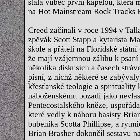
stala vůbec první kapelou, která 
na Hot Mainstream Rock Tracks B
Creed začínali v roce 1994 v Tall
zpěvák Scott Stapp a kytarista Ma
škole a přáteli na Floridské státn
že mají vzájemnou zálibu k psaní
několika diskusích a časech strá
písní, z nichž některé se zabýval
křesťanské teologie a spirituality
náboženskému pozadí jako nevlas
Pentecostalského kněze, uspořáda
které vedly k náboru basisty Bria
bubeníka Scotta Phillipse, a rytmi
Brian Brasher dokončil sestavu na