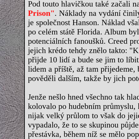
Pod touto hlavičkou také začali n
Prison"
. Náklady na vydání čini
je společnost Hanson. Náklad vša
po celém státě Florida. Album byl
potenciálních fanoušků. Creed pro
jejich krédo tehdy znělo takto: "
přijde 10 lidí a bude se jim to líb
lidem a příště, až tam přijedeme, b
pověděli dalším, takže by jich pot
Jenže nešlo hned všechno tak hl
kolovalo po hudebním průmyslu, 
nijak velký průlom to však do jeji
vypadalo, že to se skupinou půjd
přestávka, během níž se mělo pop