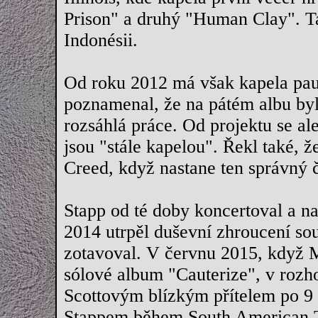
Prison" a druhý "Human Clay". Ta
Indonésii.
Od roku 2012 má však kapela pau
poznamenal, že na pátém albu by
rozsáhlá práce. Od projektu se ale
jsou "stále kapelou". Řekl také, ž
Creed, když nastane ten správný 
Stapp od té doby koncertoval a na
2014 utrpěl duševní zhroucení souv
zotavoval. V červnu 2015, když 
sólové album "Cauterize", v rozho
Scottovým blízkým přítelem po 9 
Stappem během South American To