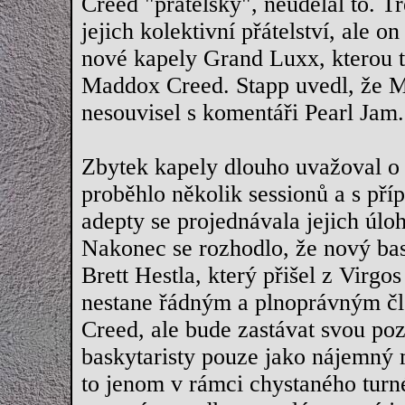
Creed "přátelsky", neudělal to. T
jejich kolektivní přátelství, ale
nové kapely Grand Luxx, kterou t
Maddox Creed. Stapp uvedl, že M
nesouvisel s komentáři Pearl Jam.
Zbytek kapely dlouho uvažoval o
proběhlo několik sessionů a s př
adepty se projednávala jejich úlo
Nakonec se rozhodlo, že nový bas
Brett Hestla, který přišel z Virgos
nestane řádným a plnoprávným č
Creed, ale bude zastávat svou poz
baskytaristy pouze jako nájemný 
to jenom v rámci chystaného turn