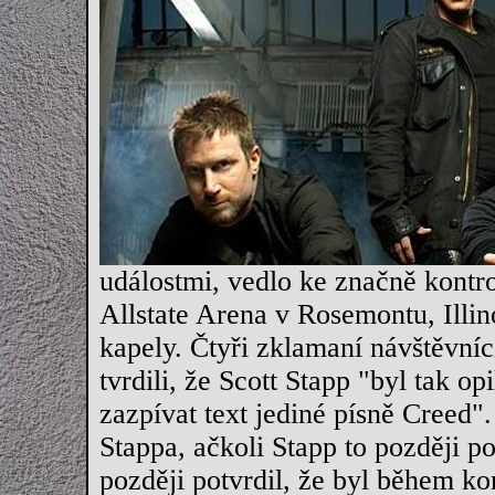
událostmi, vedlo ke značně kontr
Allstate Arena v Rosemontu, Illin
kapely. Čtyři zklamaní návštěvníc
tvrdili, že Scott Stapp "byl tak o
zazpívat text jediné písně Creed
Stappa, ačkoli Stapp to později p
později potvrdil, že byl během kon