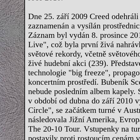
Dne 25. září 2009 Creed odehráli
zaznamenán a vysílán prostřednic
Záznam byl vydán 8. prosince 2
Live", což byla první živá nahráv
světové rekordy, včetně světovéh
živé hudební akci (239). Představe
technologie "big freeze", propag
koncertním prostředí. Bubeník Scot
nebude posledním albem kapely. S
v období od dubna do září 2010 vy
Circle", se začátkem turné v Aus
následovala Jižní Amerika, Evrop
The 20-10 Tour. Vstupenky na turn
postavily proti rostoucím cenám 