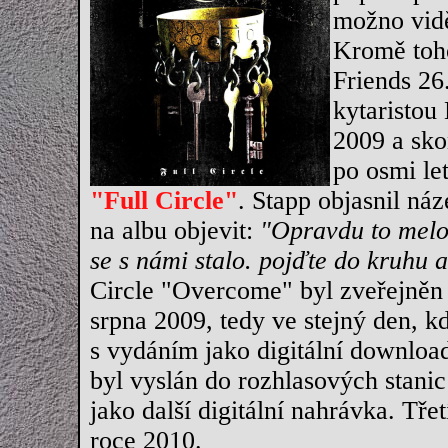
možno vidět
Kromě toho
Friends 26
kytaristou
2009 a sko
po osmi le
"Full Circle"
. Stapp objasnil náz
na albu objevit:
"Opravdu to melod
se s námi stalo. pojďte do kruhu a
Circle "Overcome" byl zveřejněn 
srpna 2009, tedy ve stejný den, k
s vydáním jako digitální downloa
byl vyslán do rozhlasových stanic 
jako další digitální nahrávka. Tř
roce 2010.