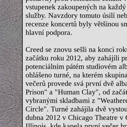
vstupenek zakoupených na každý 
služby. Navzdory tomuto úsilí ne
recenze koncertů byly většinou smí
hlavní podpora.
Creed se znovu sešli na konci rok
začátku roku 2012, aby zahájili p
potenciálním pátém studiovém alb
ohlášeno turné, na kterém skupi
večerů provede svá první dvě a
Prison" a "Human Clay", od začá
vybranými skladbami z "Weathere
Circle". Turné zahájila dvě vystou
dubna 2012 v Chicago Theatre v 
Illinois, kde kapela první večer