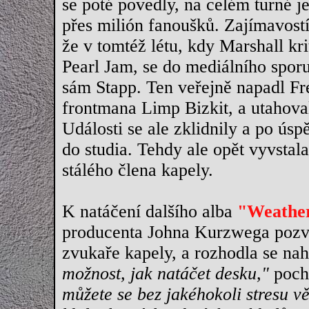
se poté povedly, na celém turné je
přes milión fanoušků. Zajímavostí j
že v tomtéž létu, kdy Marshall kri
Pearl Jam, se do mediálního sporu
sám Stapp. Ten veřejně napadl Fr
frontmana Limp Bizkit, a utahova
Události se ale zklidnily a po ús
do studia. Tehdy ale opět vyvstala
stálého člena kapely.
K natáčení dalšího alba
"Weathe
producenta Johna Kurzwega pozva
zvukaře kapely, a rozhodla se na
možnost, jak natáčet desku,"
pochv
můžete se bez jakéhokoli stresu v