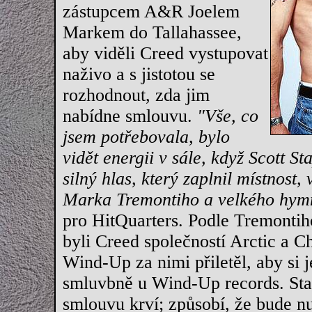
zástupcem A&R Joelem
Markem do Tallahassee,
aby viděli Creed vystupovat
naživo a s jistotou se
rozhodnout, zda jim
nabídne smlouvu.
"Vše, co
jsem potřebovala, bylo
vidět energii v sále, když Scott St
silný hlas, který zaplnil místnost,
Marka Tremontiho a velkého hym
pro HitQuarters. Podle Tremontih
byli Creed společností Arctic a C
Wind-Up za nimi přiletěl, aby si 
smluvbně u Wind-Up records. Sta
smlouvu krví; způsobí, že bude nu