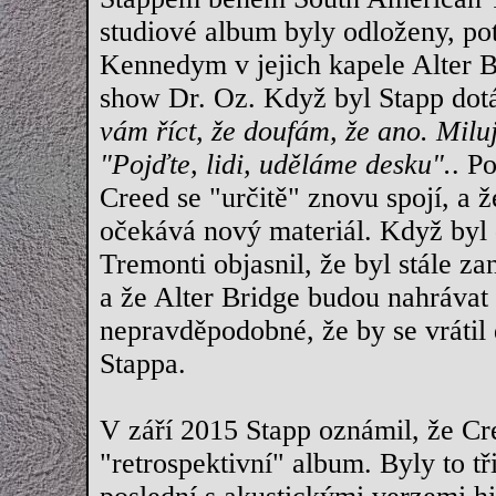
studiové album byly odloženy, po
Kennedym v jejich kapele Alter Br
show Dr. Oz. Když byl Stapp dot
vám říct, že doufám, že ano. Miluj
"Pojďte, lidi, uděláme desku".
. P
Creed se "určitě" znovu spojí, a 
očekává nový materiál. Když byl 
Tremonti objasnil, že byl stále z
a že Alter Bridge budou nahrávat 
nepravděpodobné, že by se vrátil
Stappa.
V září 2015 Stapp oznámil, že Cr
"retrospektivní" album. Byly to tř