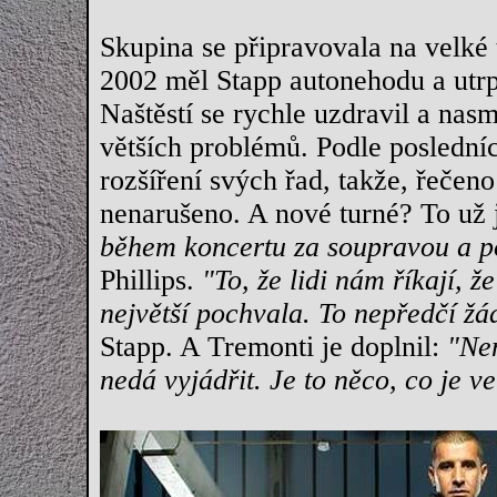
Skupina se připravovala na velké 
2002 měl Stapp autonehodu a utrp
Naštěstí se rychle uzdravil a nas
větších problémů. Podle poslední
rozšíření svých řad, takže, řečen
nenarušeno. A nové turné? To už
během koncertu za soupravou a p
Phillips.
"To, že lidi nám říkají, ž
největší pochvala. To nepředčí žá
Stapp. A Tremonti je doplnil:
"Nem
nedá vyjádřit. Je to něco, co je ve