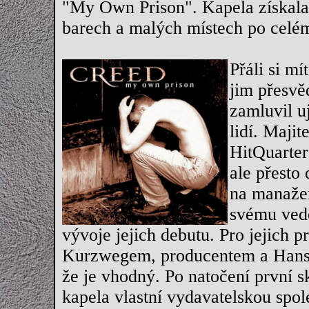
"My Own Prison". Kapela získala 
barech a malých místech po celém
Přáli si m
jim přesvěd
zamluvil u
lidí. Maji
HitQuarter
ale přesto 
na manažer
svému vede
vývoje jejich debutu. Pro jejich 
Kurzwegem, producentem a Hanso
že je vhodný. Po natočení první s
kapela vlastní vydavatelskou spol