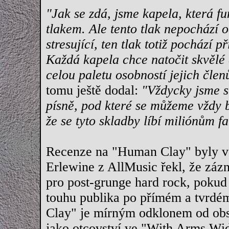
"Jak se zdá, jsme kapela, která f
tlakem. Ale tento tlak nepochází o
stresující, ten tlak totiž pochází 
Každá kapela chce natočit skvělé 
celou paletu osobností jejich člen
tomu ještě dodal:
"Vždycky jsme s
písně, pod které se můžeme vždy b
že se tyto skladby líbí miliónům fa
Recenze na "Human Clay" byly v
Erlewine z AllMusic řekl, že záz
pro post-grunge hard rock, pokud
touhu publika po přímém a tvrdé
Clay" je mírným odklonem od ob
jako otcovství ve "With Arms Wid