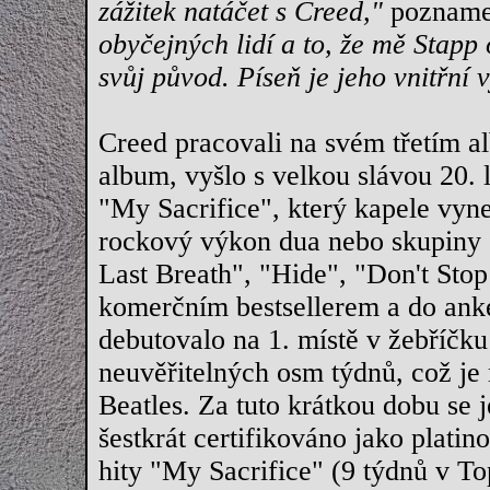
zážitek natáčet s Creed,"
pozname
obyčejných lidí a to, že mě Stapp 
svůj původ. Píseň je jeho vnitřní 
Creed pracovali na svém třetím al
album, vyšlo s velkou slávou 20. l
"My Sacrifice", který kapele vyn
rockový výkon dua nebo skupiny 
Last Breath", "Hide", "Don't St
komerčním bestsellerem a do anke
debutovalo na 1. místě v žebříčku
neuvěřitelných osm týdnů, což je 
Beatles. Za tuto krátkou dobu se j
šestkrát certifikováno jako platin
hity "My Sacrifice" (9 týdnů v To