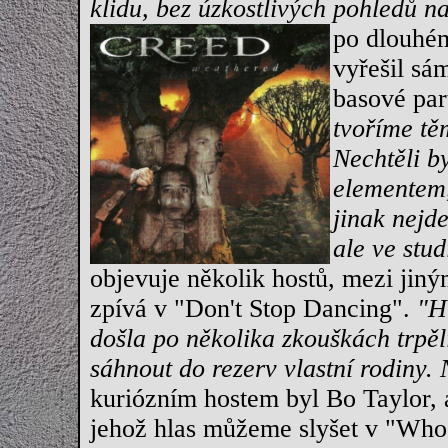
klidu, bez úzkostlivých pohledů n
po dlouhém
vyřešil sá
basové par
tvoříme tě
Nechtěli b
elementem,
jinak nejd
ale ve stu
objevuje několik hostů, mezi jiný
zpívá v "Don't Stop Dancing".
"H
došla po několika zkouškách trpěl
sáhnout do rezerv vlastní rodiny. 
kuriózním hostem byl Bo Taylor,
jehož hlas můžeme slyšet v "Wh