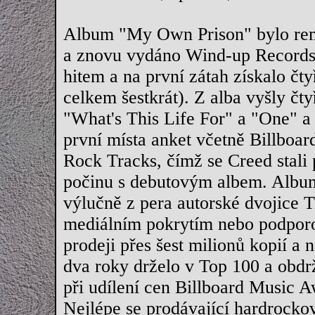
Album "My Own Prison" bylo remi
a znovu vydáno Wind-up Records 
hitem a na první zátah získalo čty
celkem šestkrát). Z alba vyšly čt
"What's This Life For" a "One" a
první místa anket včetně Billboa
Rock Tracks, čímž se Creed stali 
počinu s debutovým albem. Album
výlučně z pera autorské dvojice 
mediálním pokrytím nebo podporo
prodeji přes šest milionů kopií a 
dva roky drželo v Top 100 a obd
při udílení cen Billboard Music 
Nejlépe se prodávající hardrocko