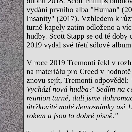
dubnu 2018. Scott Phillips bubnov
vydání prvního alba "Human" (201
Insanity" (2017). Vzhledem k rů
turné kapely zatím odloženo a víc
hudby. Scott Stapp se od té doby 
2019 vydal své třetí sólové alb
V roce 2019 Tremonti řekl v rozh
na materiálu pro Creed v hodnotě
znovu sejít, Tremonti odpověděl:
Vychází nová hudba?' Sedím na ce
reunion turné, dali jsme dohrom
útržkovité malé demosnímky asi 1
rokem a jsou to dobré písně."