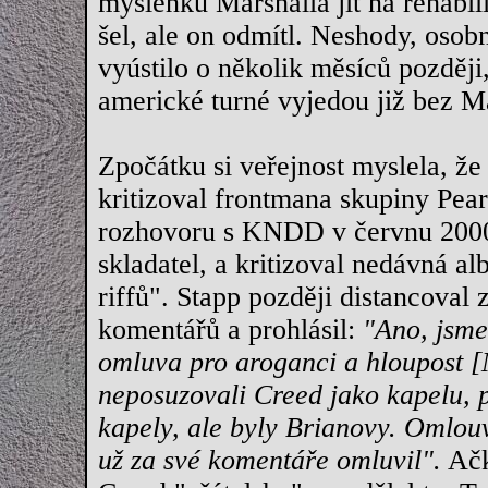
myšlenku Marshalla jít na rehabili
šel, ale on odmítl. Neshody, osobn
vyústilo o několik měsíců později
americké turné vyjedou již bez M
Zpočátku si veřejnost myslela, že
kritizoval frontmana skupiny Pe
rozhovoru s KNDD v červnu 2000 a 
skladatel, a kritizoval nedávná al
riffů". Stapp později distancoval
komentářů a prohlásil:
"Ano, jsme
omluva pro aroganci a hloupost [
neposuzovali Creed jako kapelu, p
kapely, ale byly Brianovy. Omlouv
už za své komentáře omluvil".
Ačk