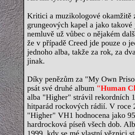
Kritici a muzikologové okamžitě z
grungeových kapel a jako takové j
nemluvě už vůbec o nějakém dalš
že v případě Creed jde pouze o je
jednoho alba, takže za rok, za dv
jinak.
Díky penězům za "My Own Prison
psát své druhé album
"Human Cl
alba "Higher" strávil rekordních 1
hitparád rockových rádií. V roce 
"Higher" VH1 hodnocena jako 95.
hardrocková píseň všech dob. Al
1999, kdy se mé vlastní věznici s