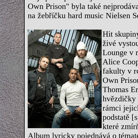
Own Prison" byla také nejprodáv
na žebříčku hard music Nielsen 
Hit skupin
živé vysto
Lounge v r
Alice Coop
fakulty v 
Own Prison
Thomas Erl
hvězdičky 
rámci jeji
podstatě [s
které zmír
Album lyricky pojednává o tématec