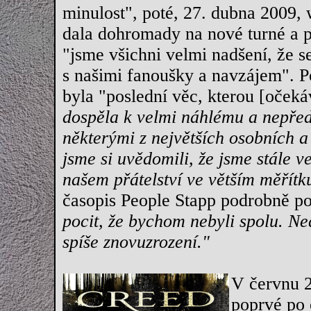
minulost", poté, 27. dubna 2009,
dala dohromady na nové turné a 
"jsme všichni velmi nadšení, že 
s našimi fanoušky a navzájem". P
byla "poslední věc, kterou [očekáv
dospěla k velmi náhlému a nepře
některými z největších osobních a
jsme si uvědomili, že jsme stále v
našem přátelství ve větším měřítk
časopis People Stapp podrobně po
pocit, že bychom nebyli spolu. Ne
spíše znovuzrození."
V červnu 2
poprvé po