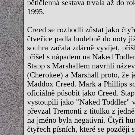
pětičlenná sestava trvala až do r
1995.
Creed se rozhodli zůstat jako čty
čtveřice padla hudebně do noty ji
souhra začala zdárně vyvíjet, při
přišel s nápadem na Naked Todler
Stapp s Marshallem navrhli název
(Cherokee) a Marshall proto, že 
Maddox Creed. Mark a Phillips sou
oficiálně působit jako Creed. Sta
vystoupili jako "Naked Toddler" v
převzal Tremonti z titulku z jedn
na jméno byla negativní. Čtyři hud
čtyřech písních, které se později