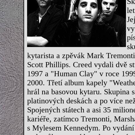
Sk
le
Je
vy
pí
sk
kytarista a zpěvák Mark Tremonti
Scott Phillips. Creed vydali dvě 
1997 a "Human Clay" v roce 1999,
2000. Třetí album kapely "Weathe
hrál na basovou kytaru. Skupina s
platinových deskách a po více ne
Spojených státech a asi 35 milion
kariéře, zatímco Tremonti, Marshal
s Mylesem Kennedym. Po vydání p