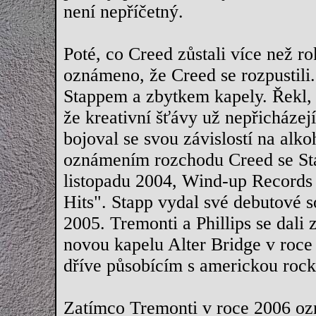
není nepříčetný.
Poté, co Creed zůstali více než r
oznámeno, že Creed se rozpustili
Stappem a zbytkem kapely. Řekl, 
že kreativní šťávy už nepřicházej
bojoval se svou závislostí na alk
oznámením rozchodu Creed se Sta
listopadu 2004, Wind-up Records 
Hits". Stapp vydal své debutové 
2005. Tremonti a Phillips se dali
novou kapelu Alter Bridge v ro
dříve působícím s americkou roc
Zatímco Tremonti v roce 2006 ozn