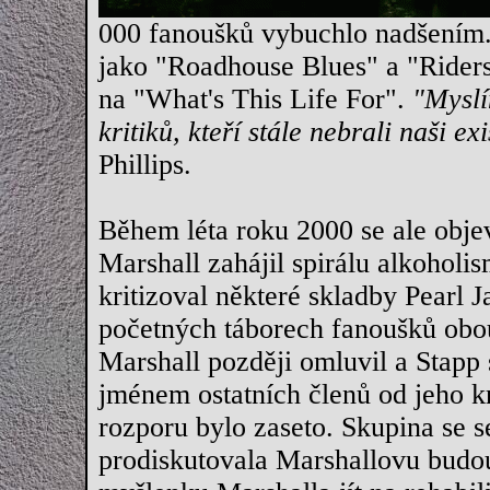
000 fanoušků vybuchlo nadšením. 
jako "Roadhouse Blues" a "Riders
na "What's This Life For".
"Myslí
kritiků, kteří stále nebrali naši e
Phillips.
Během léta roku 2000 se ale objev
Marshall zahájil spirálu alkoholi
kritizoval některé skladby Pearl 
početných táborech fanoušků obou
Marshall později omluvil a Stapp
jménem ostatních členů od jeho kr
rozporu bylo zaseto. Skupina se 
prodiskutovala Marshallovu budou