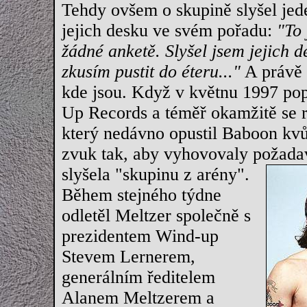
Tehdy ovšem o skupině slyšel jed
jejich desku ve svém pořadu:
"To 
žádné anketě. Slyšel jsem jejich de
zkusím pustit do éteru..."
A právě 
kde jsou. Když v květnu 1997 po
Up Records a téměř okamžitě se r
který nedávno opustil Baboon kvůl
zvuk tak, aby vyhovovaly požad
slyšela "skupinu z arény".
Během stejného týdne
odletěl Meltzer společně s
prezidentem Wind-up
Stevem Lernerem,
generálním ředitelem
Alanem Meltzerem a