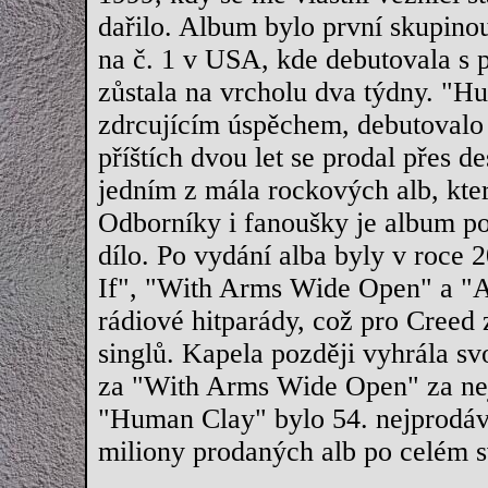
dařilo. Album bylo první skupinou
na č. 1 v USA, kde debutovala s 
zůstala na vrcholu dva týdny. "
zdrcujícím úspěchem, debutovalo 
příštích dvou let se prodal přes d
jedním z mála rockových alb, kte
Odborníky i fanoušky je album po
dílo. Po vydání alba byly v roce 
If", "With Arms Wide Open" a "Ar
rádiové hitparády, což pro Cree
singlů. Kapela později vyhrála 
za "With Arms Wide Open" za nej
"Human Clay" bylo 54. nejprodáv
miliony prodaných alb po celém s