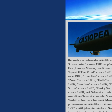
Records a obsahovalo několik v
"Cross Point" v roce 1981 se pře
East, Harvey Mason, Lee Ritenou
"Eyes Of The Mind" v roce 1981,
roce 1983, "Jive Jive" v roce 1
"Zoom" v roce 1985, "Halle" v 
1986, "Sun Sun" v roce 1986, "P
Storm" v roce 1987, "Funky So
v roce 1988, než Sakurai a Jimb
souběžné členství v kapele. V ro
Yoshihro Naruse a bubeník Masa
poznamenané několika změnami 
1997 vrátil jako předskokan. No