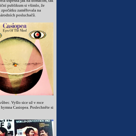
pela úspěšná jak na domácím, tak
niční publikum si všimlo, že
la zpočátku zaměřovala na
inárodních posluchačů.
vůbec. Vyšlo sice už v roce
t hymna Casiopea. Poslechněte si