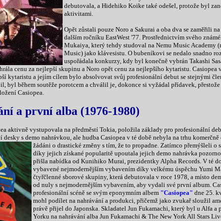
debutovala, a Hidehiko Koike také odešel, protože byl za
aktivitami.
Opět zůstali pouze Noro a Sakurai a oba dva se zaměřili na
dalším ročníku EastWest '77. Prostřednictvím svého zná
Mukaiya, který tehdy studoval na Nemu Music Academy (
Music) jako klávesistu. O bubeníkovi se nedalo snadno ro
uspořádala konkurzy, kdy byl konečně vybrán Takashi Sasak
hrála cenu za nejlepší skupinu a Noro opět cenu za nejlepšího kytaristu. Casiopea 
pší kytaristu a jejím cílem bylo absolvovat svůj profesionální debut se stejnými čle
jil, byl během soutěže porotcem a chválil je, dokonce si vyžádal přídavek, přestož
aložení Casiopea.
ní a první alba (1976-1980)
pea aktivně vystupovala na předměstí Tokia, položila základy pro profesionální de
 desky s demo nahrávkou, ale hudba Casiopea v té době nebyla na trhu komerčně d
žádáni o drastické změny s tím, že to propadne. Zatímco přemýšleli o 
díky jejich získané popularitě upoutala jejich demo nahrávka pozornos
přišla nabídka od Kunihiko Murai, prezidentky Alpha Records. V té d
vybavené nejmodernějším vybavením díky velkému úspěchu Yumi Mat
čtyřčlenné sborové skupiny, která debutovala v roce 1978, a místo de
od nuly s nejmodernějším vybavením, aby vydali své první album. Ca
profesionální scéně se svým eponymním albem
"Casiopea"
dne 25. kv
mohl podílet na nahrávání a produkci, přičemž jako zvukař sloužil am
právě přijel do Japonska. Skladatel Jun Fukamachi, který byl u Alfa a 
Yorku na nahrávání alba Jun Fukamachi & The New York All Stars Liv