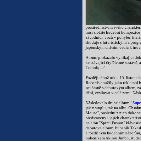
prostřednictvím svého charakter
mísí složité hudební kompozice
závodních vozů v pohybu, která 
shoduje s futuristickými a progr
japonským cítěním vedla k inov
Album prokázalo vynikající dok
ke stávající čtyřčlenné sestavě, 
Technique".
Později téhož roku, 15. listopad
Records použily jako reklamní 
současně s debutovým albem, za
dění, zvyšovat v celé zemi. Nás
Následovalo druhé album
"Supe
jak v singlu, tak na albu. Obsah
Mouse", poslední z nich dokonc
představeny i jejich charakteris
na albu "Spiral Fusion" klávesi
debutové album, bubeník Takashi
a rozdílným hudebním názorům, a
bubeníkem Akirou Jimbo, studen