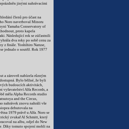
neprázdněn jinými nahrávacími
 hledání členů pro účast na
mého Noro naverboval Minoru
nyní Yamaha Conservatory of
zhodnout, proto kapela
i. Následující rok se zúčastnili
vyhrála dva roky po sobě cenu za
ny z finále. Yoshihiro Naruse,
e se jednalo o soutěž. Rok 1977
but a zároveň nabízela různým
ostupná. Bylo běžné, že byli
svých budoucích aktivitách,
t vyfavatelství Alfa Records, a
obě měla Alpha Records studio
sutoya and the Circus,
mo nahrávek znovu nahráli vše
siopea debutovala na
ětna 1979 právě u Alfa. Noro se
erický zvukař Al Schmitt, který
pracoval na albu, odjel do New
e. Díky tomuto spojení mohli na