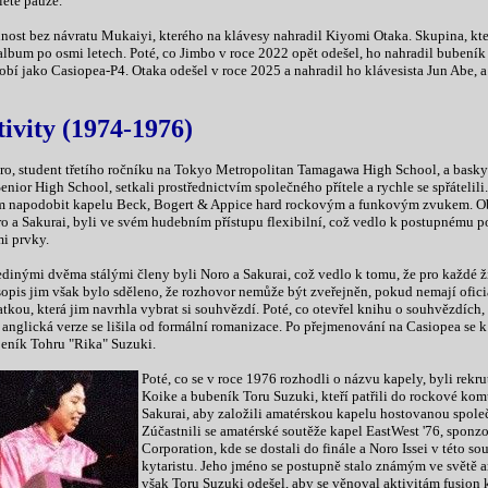
leté pauze.
nost bez návratu Mukaiyi, kterého na klávesy nahradil Kiyomi Otaka. Skupina, kte
album po osmi letech. Poté, co Jimbo v roce 2022 opět odešel, ho nahradil bubeník
bí jako Casiopea-P4. Otaka odešel v roce 2025 a nahradil ho klávesista Jun Abe, a
tivity (1974-1976)
oro, student třetího ročníku na Tokyo Metropolitan Tamagawa High School, a baskyt
nior High School, setkali prostřednictvím společného přítele a rychle se spřátelili.
lem napodobit kapelu Beck, Bogert & Appice hard rockovým a funkovým zvukem. Obč
ro a Sakurai, byli ve svém hudebním přístupu flexibilní, což vedlo k postupnému 
i prvky.
jedinými dvěma stálými členy byli Noro a Sakurai, což vedlo k tomu, že pro každé 
pis jim však bylo sděleno, že rozhovor nemůže být zveřejněn, pokud nemají ofici
tkou, která jim navrhla vybrat si souhvězdí. Poté, co otevřel knihu o souhvězdích,
anglická verze se lišila od formální romanizace. Po přejmenování na Casiopea se k 
beník Tohru "Rika" Suzuki.
Poté, co se v roce 1976 rozhodli o názvu kapely, byli rekr
Koike a bubeník Toru Suzuki, kteří patřili do rockové komun
Sakurai, aby založili amatérskou kapelu hostovanou spole
Zúčastnili se amatérské soutěže kapel EastWest '76, spon
Corporation, kde se dostali do finále a Noro Issei v této so
kytaristu. Jeho jméno se postupně stalo známým ve světě 
však Toru Suzuki odešel, aby se věnoval aktivitám fusion 