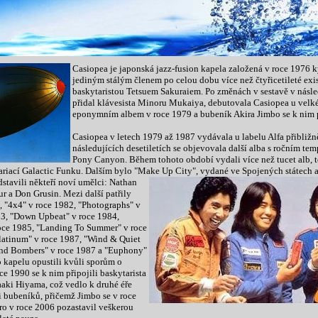
Casiopea je japonská jazz-fusion kapela založená v roce 1976 k
jediným stálým členem po celou dobu více než čtyřicetileté exi
baskytaristou Tetsuem Sakuraiem. Po změnách v sestavě v násle
přidal klávesista Minoru Mukaiya, debutovala Casiopea u velk
eponymním albem v roce 1979 a bubeník Akira Jimbo se k nim p
Casiopea v letech 1979 až 1987 vydávala u labelu Alfa přibližn
následujících desetiletích se objevovala další alba s ročním te
Pony Canyon. Během tohoto období vydali více než tucet alb, to
ariací Galactic Funku. Dalším bylo "Make Up City", vydané ve Spojených státech 
dstavili někteří noví
umělci: Nathan
r a Don Grusin. Mezi další patřily
 "4x4" v roce 1982, "Photographs" v
983, "Down Upbeat" v roce 1984,
roce 1985, "Landing To Summer" v roce
latinum" v roce 1987, "Wind & Quiet
und Bombers" v roce 1987 a "Euphony"
o kapelu opustili kvůli sporům o
ce 1990 se k nim připojili baskytarista
aki Hiyama, což vedlo k druhé éře
bubeníků, přičemž Jimbo se v roce
ro v roce 2006 pozastavil veškerou