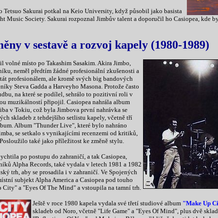
 Tetsuo Sakurai potkal na Keio University, když působil jako basista
ht Music Society. Sakurai rozpoznal Jimbův talent a doporučil ho Casiopea, kde 
měny v sestavě a rozvoj kapely (1980-1989)
il volné místo po Takashim Sasakim. Akira Jimbo,
čníku, neměl předtím žádné profesionální zkušenosti a
tát profesionálem, ale kromě svých big bandových
eníky Steva Gadda a Harveyho Masona. Protože často
bu, na které se podílel, sehrálo to pozitivní roli v
ou muzikálností připojil. Casiopea nahrála album
iba v Tokiu, což byla Jimbova první nahrávka se
ch skladeb z tehdejšího setlistu kapely, včetně tří
lbum. Album "Thunder Live", které bylo nahráno
mba, se setkalo s vynikajícími recenzemi od kritiků,
osloužilo také jako příležitost ke změně stylu.
ychtila po postupu do zahraničí, a tak Casiopea,
níků Alpha Records, také vydala v letech 1981 a 1982
ský trh, aby se prosadila i v zahraničí. Ve Spojených
místní subjekt Alpha America a Casiopea pod touho
City" a "Eyes Of The Mind" a vstoupila na tamní trh.
Ještě v roce 1980 kapela vydala své třetí studiové album
"Make Up Ci
skladeb od Noro, včetně "Life Game" a "Eyes Of Mind", plus dvě sklad