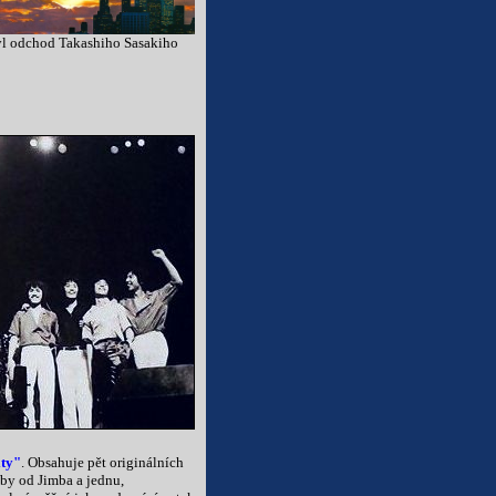
byl odchod Takashiho Sasakiho
ty"
. Obsahuje pět originálních
by od Jimba a jednu,