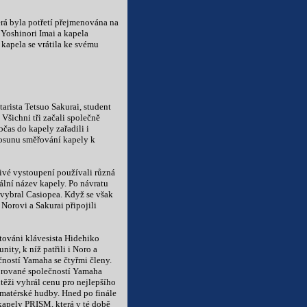
rá byla potřetí přejmenována na
 Yoshinori Imai a kapela
 kapela se vrátila ke svému
arista Tetsuo Sakurai, student
 Všichni tři začali společně
as do kapely zařadili i
posunu směřování kapely k
živé vystoupení používali různá
ální název kapely. Po návratu
 vybral Casiopea. Když se však
Norovi a Sakurai připojili
utováni klávesista Hidehiko
ity, k níž patřili i Noro a
čností Yamaha se čtyřmi členy.
zorované společností Yamaha
utěži vyhrál cenu pro nejlepšího
amatérské hudby. Hned po finále
kapely PRISM, která v té době