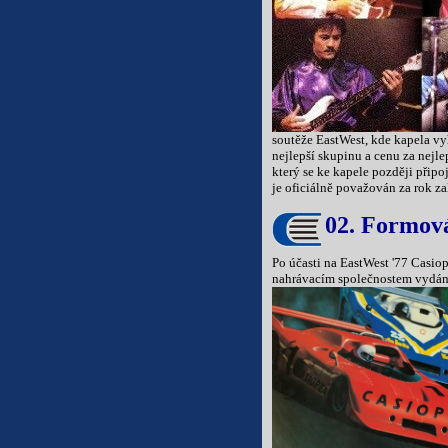
soutěže EastWest, kde kapela vy
nejlepší skupinu a cenu za nejle
který se ke kapele později připo
je oficiálně považován za rok z
02. Formová
Po účasti na EastWest '77 Casio
nahrávacím společnostem vydání