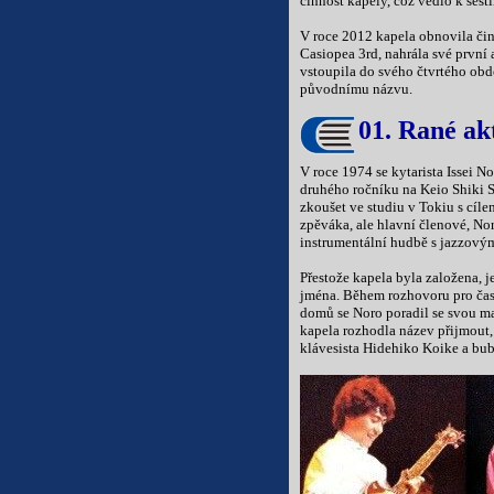
činnost kapely, což vedlo k šesti
V roce 2012 kapela obnovila čin
Casiopea 3rd, nahrála své první 
vstoupila do svého čtvrtého obdo
původnímu názvu.
01. Rané ak
V roce 1974 se kytarista Issei N
druhého ročníku na Keio Shiki Se
zkoušet ve studiu v Tokiu s cí
zpěváka, ale hlavní členové, No
instrumentální hudbě s jazzovým
Přestože kapela byla založena, 
jména. Během rozhovoru pro časo
domů se Noro poradil se svou ma
kapela rozhodla název přijmout, 
klávesista Hidehiko Koike a bu