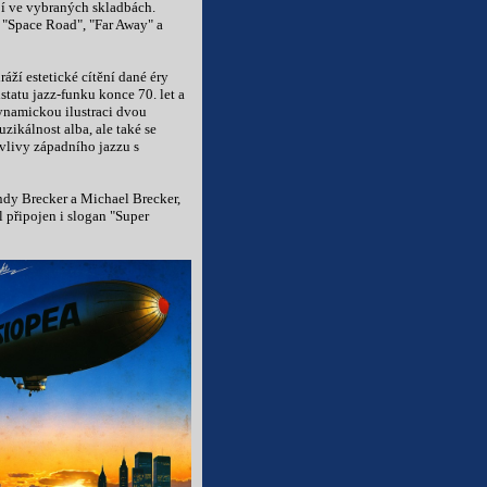
jí ve vybraných skladbách.
 "Space Road", "Far Away" a
ží estetické cítění dané éry
tatu jazz-funku konce 70. let a
ynamickou ilustraci dvou
zikálnost alba, ale také se
 vlivy západního jazzu s
dy Brecker a Michael Brecker,
yl připojen i slogan "Super