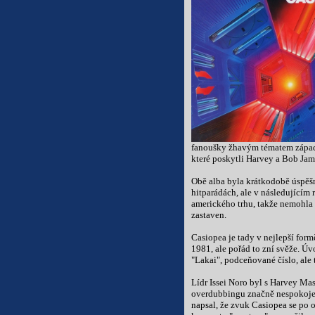
fanoušky žhavým tématem západn
které poskytli Harvey a Bob Jam
Obě alba byla krátkodobě úspěšn
hitparádách, ale v následujícím 
amerického trhu, takže nemohla
zastaven.
Casiopea je tady v nejlepší form
1981, ale pořád to zní svěže. Ú
"Lakai", podceňované číslo, ale
Lídr Issei Noro byl s Harvey M
overdubbingu značně nespokojen 
napsal, že zvuk Casiopea se po 