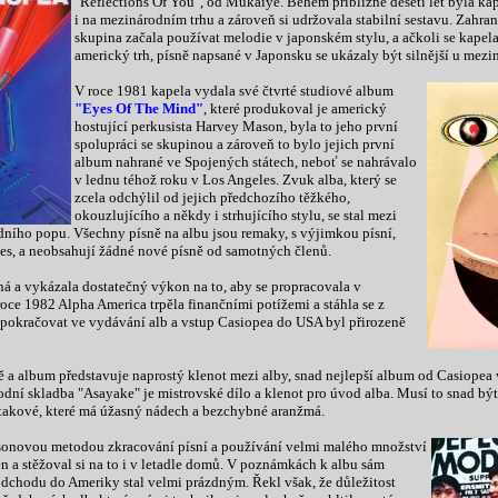
"Reflections Of You", od Mukaiye. Během přibližně deseti let byla ka
i na mezinárodním trhu a zároveň si udržovala stabilní sestavu. Zahra
skupina začala používat melodie v japonském stylu, a ačkoli se kape
americký trh, písně napsané v Japonsku se ukázaly být silnější u mez
V roce 1981 kapela vydala své čtvrté studiové album
"Eyes Of The Mind"
, které produkoval je americký
hostující perkusista Harvey Mason, byla to jeho první
spolupráci se skupinou a zároveň to bylo jejich první
album nahrané ve Spojených státech, neboť se nahrávalo
v lednu téhož roku v Los Angeles. Zvuk alba, který se
zcela odchýlil od jejich předchozího těžkého,
okouzlujícího a někdy i strhujícího stylu, se stal mezi
ího popu. Všechny písně na albu jsou remaky, s výjimkou písní,
es, a neobsahují žádné nové písně od samotných členů.
á a vykázala dostatečný výkon na to, aby se propracovala v
roce 1982 Alpha America trpěla finančními potížemi a stáhla se z
 pokračovat ve vydávání alb a vstup Casiopea do USA byl přirozeně
ě a album představuje naprostý klenot mezi alby, snad nejlepší album od Casiopea 
vodní skladba "Asayake" je mistrovské dílo a klenot pro úvod alba. Musí to snad bý
 takové, které má úžasný nádech a bezchybné aranžmá.
asonovou metodou zkracování písní a používání velmi malého množství
a stěžoval si na to i v letadle domů. V poznámkách k albu sám
odchodu do Ameriky stal velmi prázdným. Řekl však, že důležitost