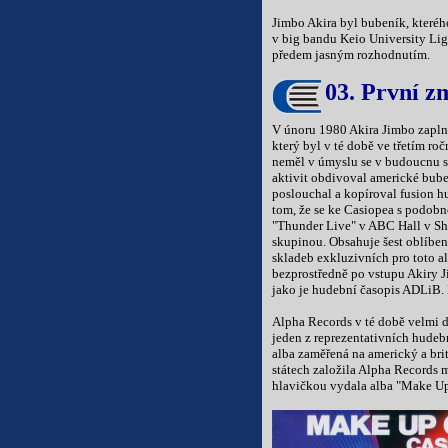
Jimbo Akira byl bubeník, kterého
v big bandu Keio University Lig
předem jasným rozhodnutím.
03. První z
V únoru 1980 Akira Jimbo zapln
který byl v té době ve třetím ro
neměl v úmyslu se v budoucnu s
aktivit obdivoval americké bub
poslouchal a kopíroval fusion hud
tom, že se ke Casiopea s podobn
"Thunder Live" v ABC Hall v Sh
skupinou. Obsahuje šest oblíbený
skladeb exkluzivních pro toto a
bezprostředně po vstupu Akiry Ji
jako je hudební časopis ADLiB. P
Alpha Records v té době velmi d
jeden z reprezentativních hudeb
alba zaměřená na americký a brit
státech založila Alpha Records 
hlavičkou vydala alba "Make Up 