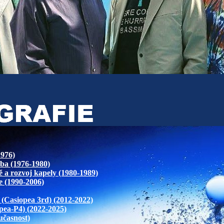
1976)
lba (1976-1980)
ě a rozvoj kapely (1980-1989)
e (1990-2006)
í (Casiopea 3rd) (2012-2022)
pea-P4) (2022-2025)
učasnost)