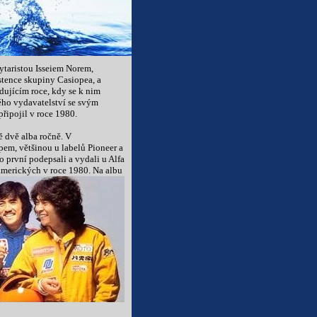
ytaristou Isseiem Norem,
stence skupiny Casiopea, a
dujícím roce, kdy se k nim
ého vydavatelství se svým
řipojil v roce 1980.
ě dvě alba ročně. V
mpem, většinou u labelů Pioneer a
 první podepsali a vydali u Alfa
amerických v roce 1980. Na albu