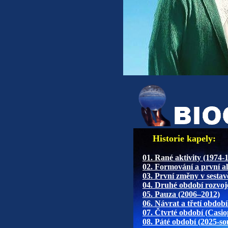
Historie kapely:
01. Rané aktivity (1974-
02. Formování a první a
03. První změny v sestav
04. Druhé období rozvoj
05. Pauza (2006–2012)
06. Návrat a třetí obdob
07. Čtvrté období (Casio
08. Páté období (2025-so