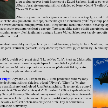
albu spolupracovat bratři Breckerovi a David Sanborn, kteří se objevu
Album obsahuje osm originálních skladeb od Noro, včetně "Swallow",
"Tears Of The Star".
Album nejenže předvádí výjimečné hudební umění kapely, ale také odrá
istického designu obalu. Toto spojení zvukových a vizuálních prvků vystihuje pods
 s odvážným vizuálním projevem. Obal, který navrhl Toshikuni Okubo, obsahuje d
zachycuje podstatu rychlosti a energie. Tato symbolika nejen odráží energickou mu
esivními tématy převládajícími v designu konce 70. let. Schopnost kapely propojit
ativnímu zvuku.
onalost právě díky skvělým hostujícím hudebníkům, jako byli David Sanborn, Ran
a sloganu "vzrušení, rychlost", který dobře reprezentoval jejich herní styl. K albu b
u 1979, vydali svůj první singl "I Love New York", který na žádost Alfa
hudbu pro newyorskou kampaň Japan Airlines. Když vyšel singl
čalo se povědomí a popularita omezená na předměstí Tokia, centra
ledně bylo vydáno i druhé album.
r Flight"
, vydané 25. listopadu 1979, které předvedlo silné výkony
uje devět originálních skladeb, včetně "Flying", "Olion" a "Mighty
e s aranžmá pro lesní roh od Juna Fukamachiho. Na tomto albu poprvé
tické písně "Take Me" a "Asayake". V prosinci 1979 se kapela objevila
sty Tatsuyi Kogumy. Třebaže album vykázalo výsledky, které překonaly
 Sasaki se krátce poté rozhodl kapelu opustit kvůli jejímu směřování
čkoli v ní zůstal během následujícího turné, kdy se seznámili s
tem Keio University.